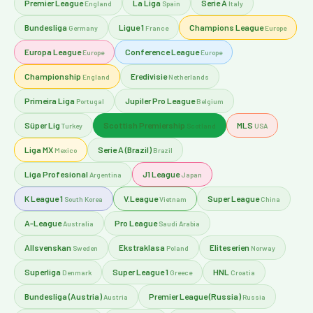
Premier League
La Liga
Serie A
England
Spain
Italy
Bundesliga
Ligue 1
Champions League
Germany
France
Europe
Europa League
Conference League
Europe
Europe
Championship
Eredivisie
England
Netherlands
Primeira Liga
Jupiler Pro League
Portugal
Belgium
Süper Lig
Scottish Premiership
MLS
Turkey
Scotland
USA
Liga MX
Serie A (Brazil)
Mexico
Brazil
Liga Profesional
J1 League
Argentina
Japan
K League 1
V.League
Super League
South Korea
Vietnam
China
A-League
Pro League
Australia
Saudi Arabia
Allsvenskan
Ekstraklasa
Eliteserien
Sweden
Poland
Norway
Superliga
Super League 1
HNL
Denmark
Greece
Croatia
Bundesliga (Austria)
Premier League (Russia)
Austria
Russia