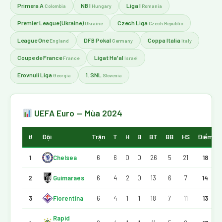
Primera A
NB I
Liga I
Colombia
Hungary
Romania
Premier League (Ukraine)
Czech Liga
Ukraine
Czech Republic
League One
DFB Pokal
Coppa Italia
England
Germany
Italy
Coupe de France
Ligat Ha'al
France
Israel
Erovnuli Liga
1. SNL
Georgia
Slovenia
UEFA Euro — Mùa 2024
#
Đội
Trận
T
H
B
BT
BB
HS
Điểm
1
Chelsea
6
6
0
0
26
5
21
18
2
Guimaraes
6
4
2
0
13
6
7
14
3
Fiorentina
6
4
1
1
18
7
11
13
Rapid