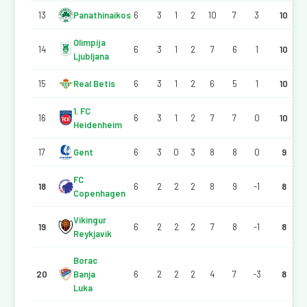
13
Panathinaikos
6
3
1
2
10
7
3
10
Olimpija
14
6
3
1
2
7
6
1
10
Ljubljana
15
Real Betis
6
3
1
2
6
5
1
10
1. FC
16
6
3
1
2
7
7
0
10
Heidenheim
17
Gent
6
3
0
3
8
8
0
9
FC
18
6
2
2
2
8
9
-1
8
Copenhagen
Vikingur
19
6
2
2
2
7
8
-1
8
Reykjavik
Borac
20
Banja
6
2
2
2
4
7
-3
8
Luka