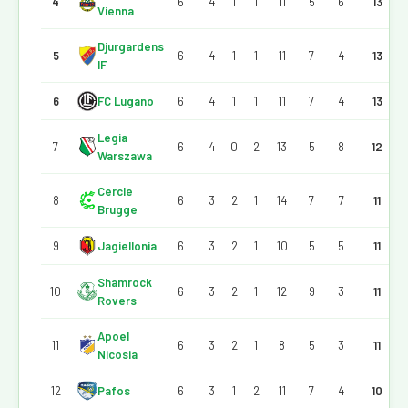
4
6
4
1
1
11
5
6
13
Vienna
Djurgardens
5
6
4
1
1
11
7
4
13
IF
6
FC Lugano
6
4
1
1
11
7
4
13
Legia
7
6
4
0
2
13
5
8
12
Warszawa
Cercle
8
6
3
2
1
14
7
7
11
Brugge
9
Jagiellonia
6
3
2
1
10
5
5
11
Shamrock
10
6
3
2
1
12
9
3
11
Rovers
Apoel
11
6
3
2
1
8
5
3
11
Nicosia
12
Pafos
6
3
1
2
11
7
4
10