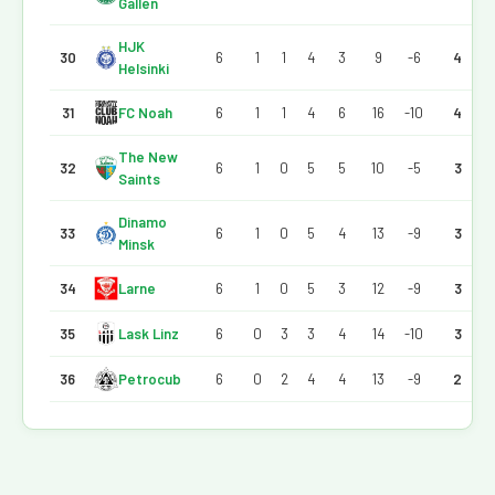
Gallen
HJK
30
6
1
1
4
3
9
-6
4
Helsinki
31
FC Noah
6
1
1
4
6
16
-10
4
The New
32
6
1
0
5
5
10
-5
3
Saints
Dinamo
33
6
1
0
5
4
13
-9
3
Minsk
34
Larne
6
1
0
5
3
12
-9
3
35
Lask Linz
6
0
3
3
4
14
-10
3
36
Petrocub
6
0
2
4
4
13
-9
2