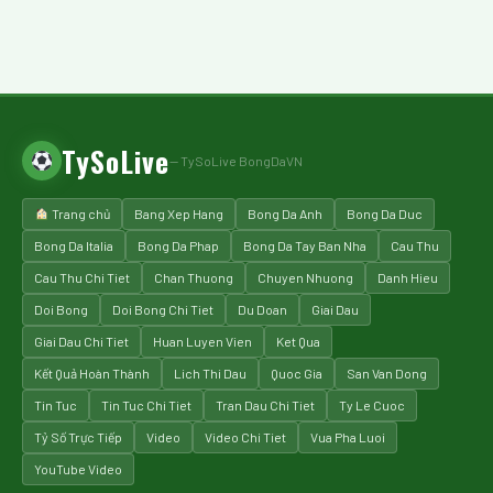
TySoLive
— TySoLive BongDaVN
Trang chủ
Bang Xep Hang
Bong Da Anh
Bong Da Duc
Bong Da Italia
Bong Da Phap
Bong Da Tay Ban Nha
Cau Thu
Cau Thu Chi Tiet
Chan Thuong
Chuyen Nhuong
Danh Hieu
Doi Bong
Doi Bong Chi Tiet
Du Doan
Giai Dau
Giai Dau Chi Tiet
Huan Luyen Vien
Ket Qua
Kết Quả Hoàn Thành
Lich Thi Dau
Quoc Gia
San Van Dong
Tin Tuc
Tin Tuc Chi Tiet
Tran Dau Chi Tiet
Ty Le Cuoc
Tỷ Số Trực Tiếp
Video
Video Chi Tiet
Vua Pha Luoi
YouTube Video