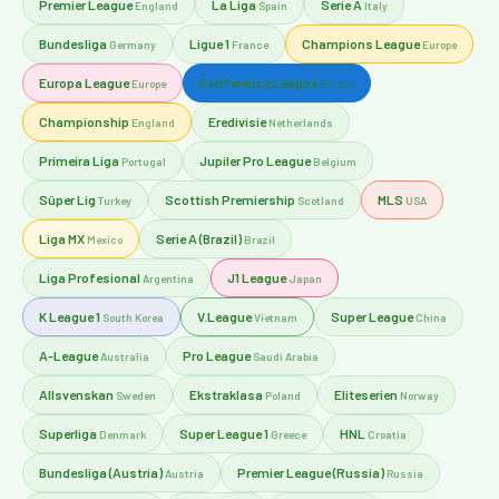
Premier League
La Liga
Serie A
England
Spain
Italy
Bundesliga
Ligue 1
Champions League
Germany
France
Europe
Europa League
Conference League
Europe
Europe
Championship
Eredivisie
England
Netherlands
Primeira Liga
Jupiler Pro League
Portugal
Belgium
Süper Lig
Scottish Premiership
MLS
Turkey
Scotland
USA
Liga MX
Serie A (Brazil)
Mexico
Brazil
Liga Profesional
J1 League
Argentina
Japan
K League 1
V.League
Super League
South Korea
Vietnam
China
A-League
Pro League
Australia
Saudi Arabia
Allsvenskan
Ekstraklasa
Eliteserien
Sweden
Poland
Norway
Superliga
Super League 1
HNL
Denmark
Greece
Croatia
Bundesliga (Austria)
Premier League (Russia)
Austria
Russia