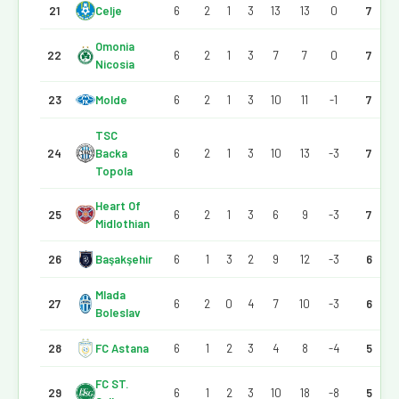
21
Celje
6
2
1
3
13
13
0
7
Omonia
22
6
2
1
3
7
7
0
7
Nicosia
23
Molde
6
2
1
3
10
11
-1
7
TSC
24
Backa
6
2
1
3
10
13
-3
7
Topola
Heart Of
25
6
2
1
3
6
9
-3
7
Midlothian
26
Başakşehir
6
1
3
2
9
12
-3
6
Mlada
27
6
2
0
4
7
10
-3
6
Boleslav
28
FC Astana
6
1
2
3
4
8
-4
5
FC ST.
29
6
1
2
3
10
18
-8
5