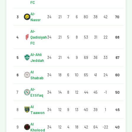
FC
Al-
3
34
21
7
6
80
38
42
70
Nassr
Al-
4
Qadisiyah
34
21
5
8
53
31
22
68
FC
Al-Ahli
5
34
21
4
9
69
36
33
67
Jeddah
Al
6
34
18
6
10
65
41
24
60
Shabab
Al-
7
34
14
8
12
44
45
-1
50
Ettifaq
Al
8
34
12
9
13
40
39
1
45
Taawon
Al
9
34
12
4
18
42
64
-22
40
Kholood