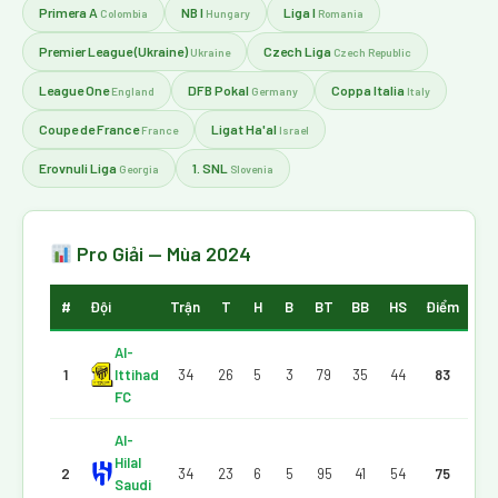
Primera A
NB I
Liga I
Colombia
Hungary
Romania
Premier League (Ukraine)
Czech Liga
Ukraine
Czech Republic
League One
DFB Pokal
Coppa Italia
England
Germany
Italy
Coupe de France
Ligat Ha'al
France
Israel
Erovnuli Liga
1. SNL
Georgia
Slovenia
Pro Giải — Mùa 2024
#
Đội
Trận
T
H
B
BT
BB
HS
Điểm
Al-
1
Ittihad
34
26
5
3
79
35
44
83
FC
Al-
Hilal
2
34
23
6
5
95
41
54
75
Saudi