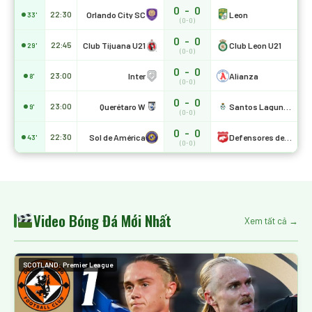
0 - 0
Orlando City SC
Leon
22:30
33'
(0-0)
0 - 0
Club Tijuana U21
Club Leon U21
22:45
29'
(0-0)
0 - 0
Inter
Alianza
23:00
8'
(0-0)
0 - 0
Querétaro W
Santos Laguna W
23:00
9'
(0-0)
0 - 0
Sol de América
Defensores de Belgrano VR
22:30
43'
(0-0)
Video Bóng Đá Mới Nhất
Xem tất cả →
SCOTLAND: Premier League