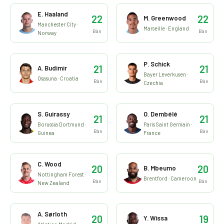
E. Haaland
22
22
M. Greenwood
Manchester City ·
Marseille · England
Bàn
Bàn
Norway
P. Schick
21
21
A. Budimir
Bayer Leverkusen ·
Osasuna · Croatia
Bàn
Bàn
Czechia
S. Guirassy
O. Dembélé
21
21
Borussia Dortmund ·
Paris Saint Germain ·
Bàn
Bàn
Guinea
France
C. Wood
20
20
B. Mbeumo
Nottingham Forest ·
Brentford · Cameroon
Bàn
Bàn
New Zealand
A. Sørloth
20
19
Y. Wissa