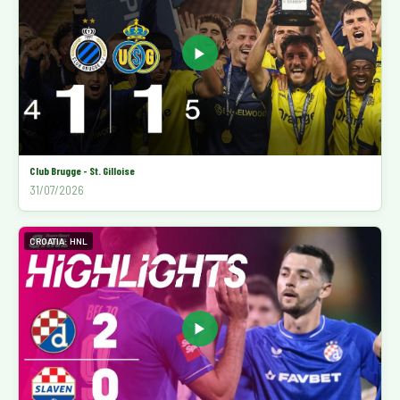
▶
Club Brugge - St. Gilloise
31/07/2026
CROATIA: HNL
▶