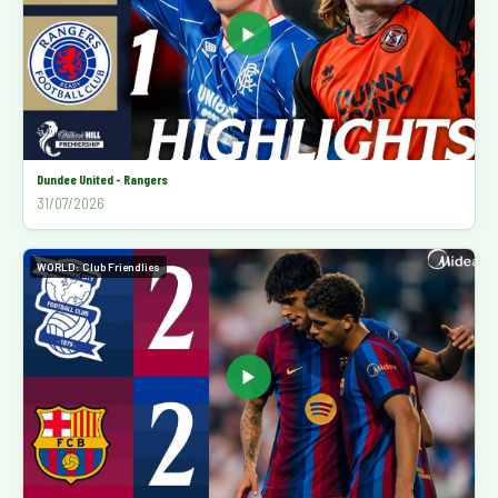
▶
Dundee United - Rangers
31/07/2026
WORLD: Club Friendlies
▶