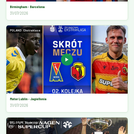
Birmingham - Barcelona
31/07/2026
POLAND: Ekstraklasa
▶
Motor Lublin - Jagiellonia
31/07/2026
BELGIUM: Supercup