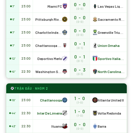
0 - 0
Miami FC
Las Vegas Lights
23:00
7'
(0-0)
0 - 0
Pittsburgh Riverhounds
Sacramento Republic
23:00
6'
(0-0)
0 - 0
Charlotte Independence
Greenville Triumph
23:00
7'
(0-0)
0 - 1
Chattanooga Red Wolves
Union Omaha
23:00
7'
(0-1)
0 - 1
Deportivo Merlo
Sportivo Italiano
23:00
12'
(0-1)
0 - 3
Washington Spirit W
North Carolina Courage W
22:30
41'
(0-3)
TRẬN ĐẤU · NHÓM 2
1 - 0
Chattanooga
Atlanta United II
23:00
10'
(1-0)
1 - 0
Inter De Limeira
Volta Redonda
22:30
44'
(1-0)
0 - 0
Ituano
Barra
22:30
43'
(0-0)