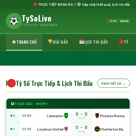
TRỰC TIẾP BÓNG ĐÁ |
Cập nhật kết quả, lịch thi đấu, bảng xếp
TySoLive
TỶ SỐ TT
KẾT QUẢ
TYSOLIVE BONGDAVN
9AL
destroys
TRANG CHỦ
GIẢI ĐẤU
LỊCH THI ĐẤU
TỶ SỐ 
Division
08/08/2026
1
05:00
▶
defenders
‹
›
with
Romário
Tỷ Số Trực Tiếp & Lịch Thi Đấu
Xem tất cả →
TRẬN ĐẤU · NHÓM 1
0 - 0
Lexington
Phoenix Rising
23:00
6'
(0-0)
0 - 0
Loudoun United
Charleston Battery
23:00
7'
(0-0)