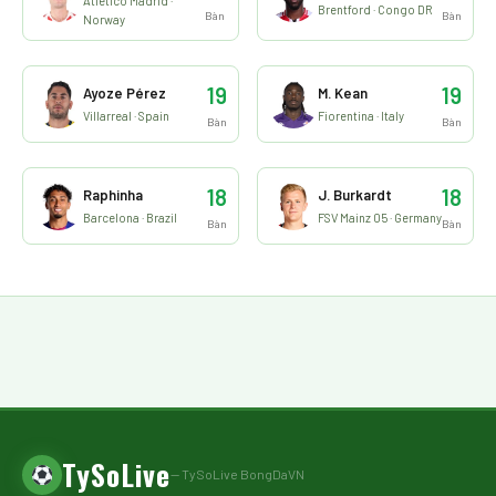
Atletico Madrid ·
Brentford · Congo DR
Bàn
Bàn
Norway
19
19
Ayoze Pérez
M. Kean
Villarreal · Spain
Fiorentina · Italy
Bàn
Bàn
18
18
Raphinha
J. Burkardt
Barcelona · Brazil
FSV Mainz 05 · Germany
Bàn
Bàn
TySoLive
— TySoLive BongDaVN