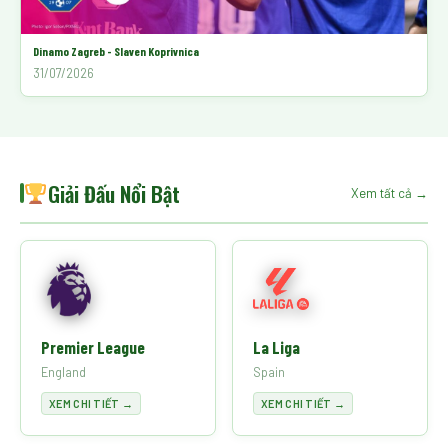
Dinamo Zagreb - Slaven Koprivnica
31/07/2026
Giải Đấu Nổi Bật
Xem tất cả →
Premier League
La Liga
England
Spain
XEM CHI TIẾT →
XEM CHI TIẾT →