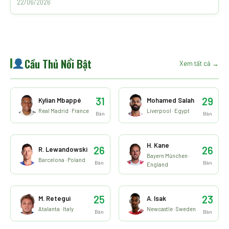
22/06/2026
Cầu Thủ Nổi Bật
Xem tất cả →
31
29
Kylian Mbappé
Mohamed Salah
Real Madrid · France
Liverpool · Egypt
Bàn
Bàn
H. Kane
26
26
R. Lewandowski
Bayern München ·
Barcelona · Poland
Bàn
Bàn
England
25
23
M. Retegui
A. Isak
Atalanta · Italy
Newcastle · Sweden
Bàn
Bàn