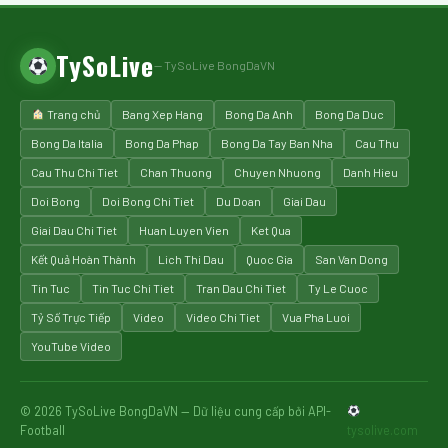
TySoLive
— TySoLive BongDaVN
Trang chủ
Bang Xep Hang
Bong Da Anh
Bong Da Duc
Bong Da Italia
Bong Da Phap
Bong Da Tay Ban Nha
Cau Thu
Cau Thu Chi Tiet
Chan Thuong
Chuyen Nhuong
Danh Hieu
Doi Bong
Doi Bong Chi Tiet
Du Doan
Giai Dau
Giai Dau Chi Tiet
Huan Luyen Vien
Ket Qua
Kết Quả Hoàn Thành
Lich Thi Dau
Quoc Gia
San Van Dong
Tin Tuc
Tin Tuc Chi Tiet
Tran Dau Chi Tiet
Ty Le Cuoc
Tỷ Số Trực Tiếp
Video
Video Chi Tiet
Vua Pha Luoi
YouTube Video
© 2026 TySoLive BongDaVN — Dữ liệu cung cấp bởi API-
Football
tysolive.com