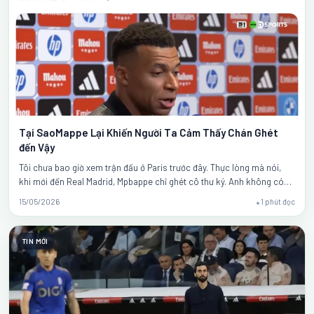
Tại SaoMappe Lại Khiến Người Ta Cảm Thấy Chán Ghét
đến Vậy
Tôi chưa bao giờ xem trận đấu ở Paris trước đây. Thực lòng mà nói,
khi mới đến Real Madrid, Mpbappe chỉ ghét cô thư ký. Anh không có
nhiều tình cảm cá nhân với Neymar. Anh ta có thể nhìn thấy điểm
15/05/2026
1 phút đọc
mạnh của mình và biết những điểm yếu của mình, vì vậy anh ta có thể
TIN MỚI