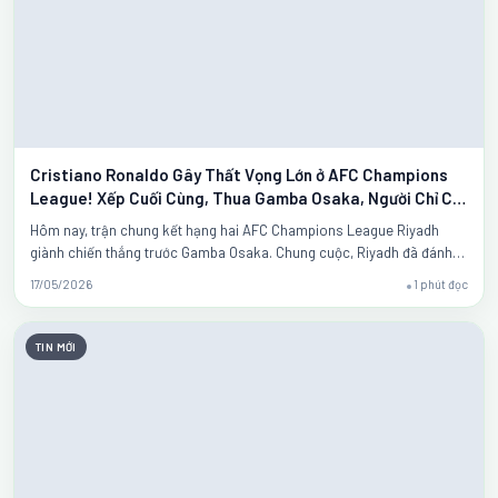
Cristiano Ronaldo Gây Thất Vọng Lớn ở AFC Champions
League! Xếp Cuối Cùng, Thua Gamba Osaka, Người Chỉ Có
Giá Trị Bằng 1/12 Giá Trị Của Mình.
Hôm nay, trận chung kết hạng hai AFC Champions League Riyadh
giành chiến thắng trước Gamba Osaka. Chung cuộc, Riyadh đã đánh
bại nhà vô địch được coi là chắc chắn thắng trước trận đấu với tỷ số 0:
17/05/2026
1 phút đọc
1, gây ra sự thất vọng vô cùng lớn. Giá khởi điểm chiến thắng của
Riyadh
TIN MỚI