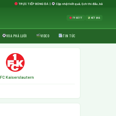
TRỰC TIẾP BÓNG ĐÁ |
Cập nhật kết quả, lịch thi đấu, bảng xếp hạng mới nhất
TỶ SỐ TT
KẾT QUẢ
VUA PHÁ LƯỚI
VIDEO
TIN TỨC
. FC Kaiserslautern