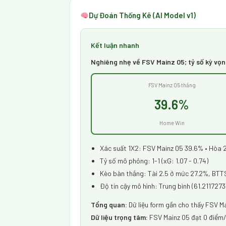
Dự Đoán Thống Kê (AI Model v1)
Kết luận nhanh
Nghiêng nhẹ về FSV Mainz 05; tỷ số kỳ vọng
FSV Mainz 05 thắng
39.6%
Home Win
Xác suất 1X2: FSV Mainz 05 39.6% • Hòa 2
Tỷ số mô phỏng: 1-1 (xG: 1.07 - 0.74)
Kèo bàn thắng: Tài 2.5 ở mức 27.2%, BT
Độ tin cậy mô hình: Trung bình (61.211727
Tổng quan:
Dữ liệu form gần cho thấy FSV Ma
Dữ liệu trọng tâm:
FSV Mainz 05 đạt 0 điểm/3