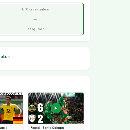
1. FC Kaiserslautern
-
Thắng khách
autern
▶
ussia
Rapid - Santa Coloma