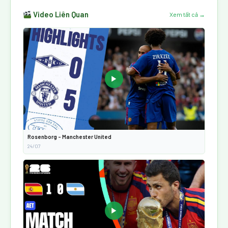
Video Liên Quan
Xem tất cả →
▶
Rosenborg - Manchester United
24/07
▶