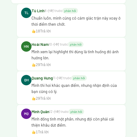
Tú Linh
8 小时 trước
phản hồi
TL
Chuẩn luôn, mình cũng có cảm giác trận này xoay ở
thời điểm then chốt.
18
Trả lời
Hoài Nam
10 小时 trước
phản hồi
HN
Mình xem lại highlight thì đúng là tình huống đó ảnh
hưởng lớn.
29
Trả lời
Quang Hưng
11 小时 trước
phản hồi
QH
Mình thì hơi khác quan điểm, nhưng nhận định của
bạn cũng có lý.
29
Trả lời
Minh Quân
12 小时 trước
phản hồi
MQ
Mình đồng tình một phần, nhưng đội còn phải cải
thiện khâu dứt điểm.
1
Trả lời