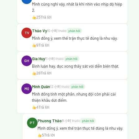
Mình cũng nghĩ vậy, nhất là khi nhìn vào nhịp độ hiệp
2.
25
Trả lời
Thảo Vy
10 小时 trước
phản hồi
TV
Mình đồng ý, xem thế trận thực tế đúng là như vậy.
9
Trả lời
Gia Huy
11 小时 trước
phản hồi
GH
Bình luận hay, đọc xong thấy sát với diễn biến thật.
28
Trả lời
Minh Quân
12 小时 trước
phản hồi
MQ
Mình đồng tình một phần, nhưng đội còn phải cải
thiện khâu dứt điểm.
4
Trả lời
Phương Thảo
8 小时 trước
phản hồi
PT
Mình đồng ý, xem thế trận thực tế đúng là như vậy.
5
Trả lời