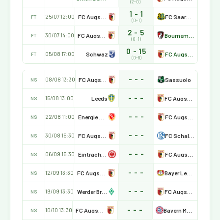
(2-0)
1 - 1
FC Augsburg
FC Saarbrücken
25/07 12:00
FT
(0-1)
2 - 5
FC Augsburg
Bournemouth
30/07 14:00
FT
(0-1)
0 - 15
Schwaz
FC Augsburg
05/08 17:00
FT
(0-8)
- - -
FC Augsburg
Sassuolo
08/08 13:30
NS
- - -
Leeds
FC Augsburg
15/08 13:00
NS
- - -
Energie Cottbus
FC Augsburg
22/08 11:00
NS
- - -
FC Augsburg
FC Schalke 04
30/08 15:30
NS
- - -
Eintracht Frankfurt
FC Augsburg
06/09 15:30
NS
- - -
FC Augsburg
Bayer Leverkusen
12/09 13:30
NS
- - -
Werder Bremen
FC Augsburg
19/09 13:30
NS
- - -
FC Augsburg
Bayern München
10/10 13:30
NS