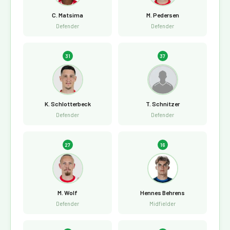
C. Matsima
M. Pedersen
Defender
Defender
31
37
K. Schlotterbeck
T. Schnitzer
Defender
Defender
27
16
M. Wolf
Hennes Behrens
Defender
Midfielder