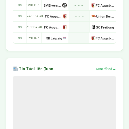
- - -
SV Elversberg
FC Augsburg
17/10 13:30
NS
- - -
FC Augsburg
Union Berlin
24/10 13:30
NS
- - -
FC Augsburg
SC Freiburg
31/10 14:30
NS
- - -
RB Leipzig
FC Augsburg
07/11 14:30
NS
Tin Tức Liên Quan
Xem tất cả →