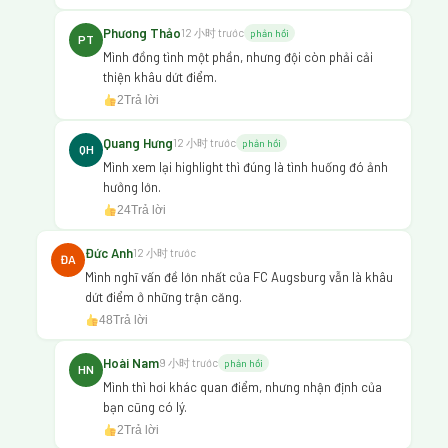
Phương Thảo
12 小时 trước
phản hồi
PT
Mình đồng tình một phần, nhưng đội còn phải cải
thiện khâu dứt điểm.
2
Trả lời
Quang Hưng
12 小时 trước
phản hồi
QH
Mình xem lại highlight thì đúng là tình huống đó ảnh
hưởng lớn.
24
Trả lời
Đức Anh
12 小时 trước
ĐA
Mình nghĩ vấn đề lớn nhất của FC Augsburg vẫn là khâu
dứt điểm ở những trận căng.
48
Trả lời
Hoài Nam
9 小时 trước
phản hồi
HN
Mình thì hơi khác quan điểm, nhưng nhận định của
bạn cũng có lý.
2
Trả lời