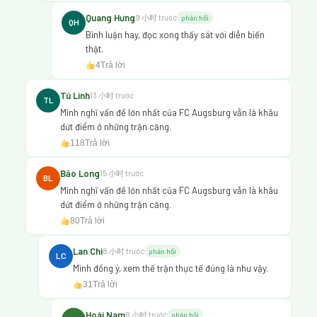
Quang Hưng
9 小时 trước
phản hồi
QH
Bình luận hay, đọc xong thấy sát với diễn biến
thật.
4
Trả lời
Tú Linh
13 小时 trước
TL
Mình nghĩ vấn đề lớn nhất của FC Augsburg vẫn là khâu
dứt điểm ở những trận căng.
118
Trả lời
Bảo Long
15 小时 trước
BL
Mình nghĩ vấn đề lớn nhất của FC Augsburg vẫn là khâu
dứt điểm ở những trận căng.
80
Trả lời
Lan Chi
8 小时 trước
phản hồi
LC
Mình đồng ý, xem thế trận thực tế đúng là như vậy.
31
Trả lời
Hoài Nam
8 小时 trước
phản hồi