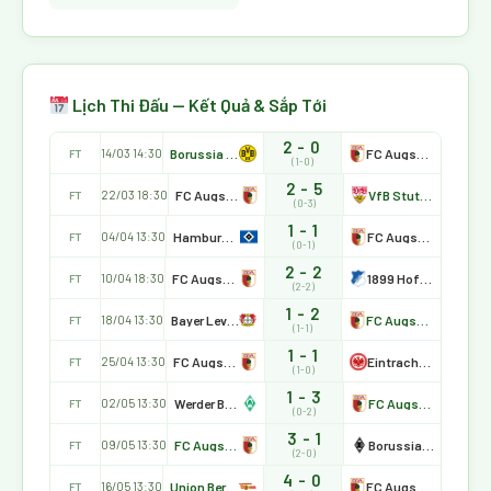
Lịch Thi Đấu — Kết Quả & Sắp Tới
2 - 0
Borussia Dortmund
FC Augsburg
14/03 14:30
FT
(1-0)
2 - 5
FC Augsburg
VfB Stuttgart
22/03 18:30
FT
(0-3)
1 - 1
Hamburger SV
FC Augsburg
04/04 13:30
FT
(0-1)
2 - 2
FC Augsburg
1899 Hoffenheim
10/04 18:30
FT
(2-2)
1 - 2
Bayer Leverkusen
FC Augsburg
18/04 13:30
FT
(1-1)
1 - 1
FC Augsburg
Eintracht Frankfurt
25/04 13:30
FT
(1-0)
1 - 3
Werder Bremen
FC Augsburg
02/05 13:30
FT
(0-2)
3 - 1
FC Augsburg
Borussia Mönchengladbach
09/05 13:30
FT
(2-0)
4 - 0
Union Berlin
FC Augsburg
16/05 13:30
FT