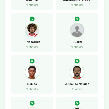
Midfielder
Midfielder
4
23
H. Massengo
F. Sakar
Midfielder
Midfielder
46
20
K. Suso
A. Claude-Maurice
Midfielder
Attacker
38
30