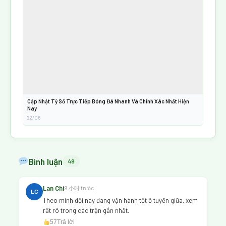
Cập Nhật Tỷ Số Trực Tiếp Bóng Đá Nhanh Và Chính Xác Nhất Hiện
Nay
22/06
Bình luận
49
Lan Chi
9 小时 trước
LC
Theo mình đội này đang vận hành tốt ở tuyến giữa, xem
rất rõ trong các trận gần nhất.
57
Trả lời