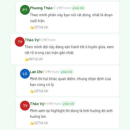
Phương Thảo
12 小时 trước
phản hồi
PT
Theo mình phần này bạn nói rất đúng, nhất là đoạn
cuối trận.
25
Trả lời
Thảo Vy
9 小时 trước
TV
Theo mình đội này đang vận hành tốt ở tuyến giữa, xem
rất rõ trong các trận gần nhất.
88
Trả lời
Lan Chi
9 小时 trước
phản hồi
LC
Mình thì hơi khác quan điểm, nhưng nhận định của
bạn cũng có lý.
18
Trả lời
Thảo Vy
9 小时 trước
phản hồi
TV
Mình xem lại highlight thì đúng là tình huống đó ảnh
hưởng lớn.
32
Trả lời