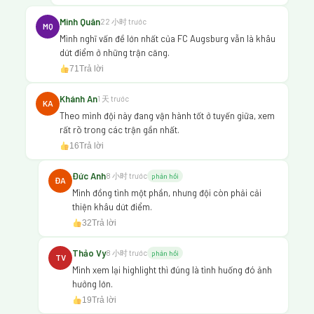
Minh Quân
22 小时 trước
MQ
Mình nghĩ vấn đề lớn nhất của FC Augsburg vẫn là khâu
dứt điểm ở những trận căng.
71
Trả lời
Khánh An
1 天 trước
KA
Theo mình đội này đang vận hành tốt ở tuyến giữa, xem
rất rõ trong các trận gần nhất.
16
Trả lời
Đức Anh
8 小时 trước
phản hồi
ĐA
Mình đồng tình một phần, nhưng đội còn phải cải
thiện khâu dứt điểm.
32
Trả lời
Thảo Vy
8 小时 trước
phản hồi
TV
Mình xem lại highlight thì đúng là tình huống đó ảnh
hưởng lớn.
19
Trả lời