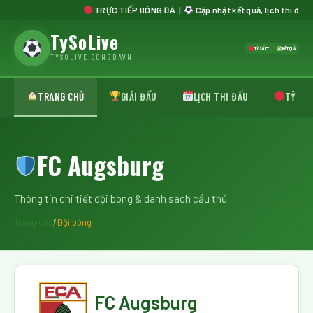
TRỰC TIẾP BÓNG ĐÁ |
Cập nhật kết quả, lịch thi đấu, bảng xế
TySoLive
TỶ SỐ TT
KẾT QUẢ
TYSOLIVE BONGDAVN
TRANG CHỦ
GIẢI ĐẤU
LỊCH THI ĐẤU
TỶ SỐ 
FC Augsburg
Thông tin chi tiết đội bóng & danh sách cầu thủ
Trang chủ
/
Đội bóng
FC Augsburg