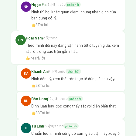
Ngọc Mai
9 小时 trước
phản hồi
NM
Mình thì hơi khác quan điểm, nhưng nhận định của
bạn cũng có lý.
3
Trả lời
Hoài Nam
2 天 trước
HN
Theo mình đội này đang vận hành tốt ở tuyến giữa, xem
rất rõ trong các trận gần nhất.
74
Trả lời
Khánh An
9 小时 trước
phản hồi
KA
Mình đồng ý, xem thế trận thực tế đúng là như vậy.
28
Trả lời
Bảo Long
10 小时 trước
phản hồi
BL
Bình luận hay, đọc xong thấy sát với diễn biến thật.
33
Trả lời
Tú Linh
12 小时 trước
phản hồi
TL
Chuẩn luôn, mình cũng có cảm giác trận này xoay ở