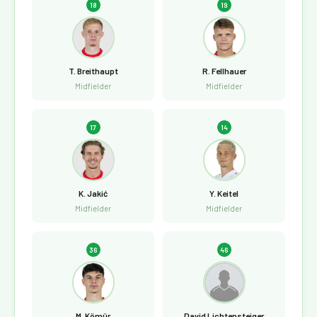
18
19
T. Breithaupt
R. Fellhauer
Midfielder
Midfielder
17
14
K. Jakić
Y. Keitel
Midfielder
Midfielder
36
46
M. Kömür
David Lichtensteiger