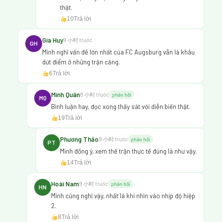
thật.
10
Trả lời
Gia Huy
9 小时 trước
GH
Mình nghĩ vấn đề lớn nhất của FC Augsburg vẫn là khâu
dứt điểm ở những trận căng.
6
Trả lời
Minh Quân
8 小时 trước
phản hồi
MQ
Bình luận hay, đọc xong thấy sát với diễn biến thật.
19
Trả lời
Phương Thảo
9 小时 trước
phản hồi
PT
Mình đồng ý, xem thế trận thực tế đúng là như vậy.
14
Trả lời
Hoài Nam
9 小时 trước
phản hồi
HN
Mình cũng nghĩ vậy, nhất là khi nhìn vào nhịp độ hiệp
2.
8
Trả lời