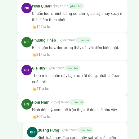
Minh Quân
9 小时 trước
phản hồi
MQ
Chuẩn luôn, mình cũng có cảm giác trận này xoay ở
thời điểm then chốt.
14
Trả lời
Phương Thảo
10 小时 trước
phản hồi
PT
Bình luận hay, đọc xong thấy sát với diễn biến thật.
31
Trả lời
Gia Huy
10 小时 trước
phản hồi
GH
Theo mình phần này bạn nói rất đúng, nhất là đoạn
cuối trận.
4
Trả lời
Hoài Nam
12 小时 trước
phản hồi
HN
Mình đồng ý, xem thế trận thực tế đúng là như vậy.
30
Trả lời
Quang Hưng
9 小时 trước
phản hồi
QH
Bình luận hay, đọc xong thấy sát với diễn biến