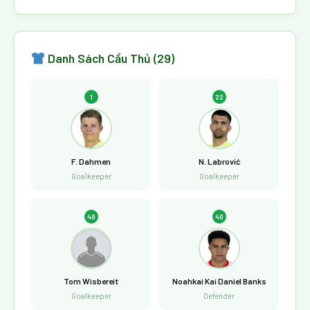
Danh Sách Cầu Thủ (29)
1
22
F. Dahmen
N. Labrović
Goalkeeper
Goalkeeper
48
40
Tom Wisbereit
Noahkai Kai Daniel Banks
Goalkeeper
Defender