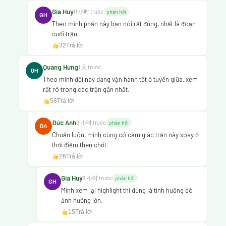
Gia Huy
11 小时 trước
phản hồi
GH
Theo mình phần này bạn nói rất đúng, nhất là đoạn
cuối trận.
32
Trả lời
Quang Hưng
1 天 trước
QH
Theo mình đội này đang vận hành tốt ở tuyến giữa, xem
rất rõ trong các trận gần nhất.
58
Trả lời
Đức Anh
9 小时 trước
phản hồi
ĐA
Chuẩn luôn, mình cũng có cảm giác trận này xoay ở
thời điểm then chốt.
26
Trả lời
Gia Huy
9 小时 trước
phản hồi
GH
Mình xem lại highlight thì đúng là tình huống đó
ảnh hưởng lớn.
15
Trả lời