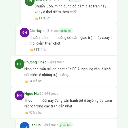
HN
Chuẩn luôn, mình cũng có cảm giác trận này
xoay ở thời điểm then chốt.
1
Trả lời
Gia Huy
11 小时 trước
phản hồi
GH
Chuẩn luôn, mình cũng có cảm giác trận này xoay ở
thời điểm then chốt.
31
Trả lời
Phương Thảo
16 小时 trước
PT
Mình nghĩ vấn đề lớn nhất của FC Augsburg vẫn là khâu
dứt điểm ở những trận căng.
34
Trả lời
Ngọc Mai
20 小时 trước
NM
Theo mình đội này đang vận hành tốt ở tuyến giữa, xem
rất rõ trong các trận gần nhất.
70
Trả lời
Lan Chi
9 小时 trước
phản hồi
LC