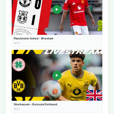
▶
Manchester United - Wrexham
18/07
▶
Oberhausen - Borussia Dortmund
18/07