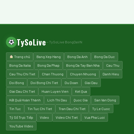
TySoLive
— TySoLive BongDaVN
Trang chủ
Bang Xep Hang
Bong Da Anh
Bong Da Duc
Bong Da Italia
Bong Da Phap
Bong Da Tay Ban Nha
Cau Thu
Cau Thu Chi Tiet
Chan Thuong
Chuyen Nhuong
Danh Hieu
Doi Bong
Doi Bong Chi Tiet
Du Doan
Giai Dau
Giai Dau Chi Tiet
Huan Luyen Vien
Ket Qua
Kết Quả Hoàn Thành
Lich Thi Dau
Quoc Gia
San Van Dong
Tin Tuc
Tin Tuc Chi Tiet
Tran Dau Chi Tiet
Ty Le Cuoc
Tỷ Số Trực Tiếp
Video
Video Chi Tiet
Vua Pha Luoi
YouTube Video