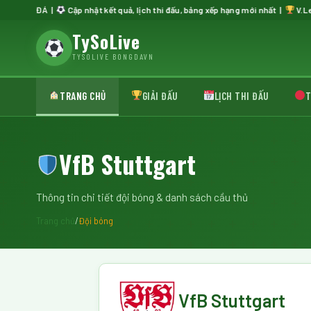
Á |
Cập nhật kết quả, lịch thi đấu, bảng xếp hạng mới nhất |
V.League · Premi
TySoLive
TYSOLIVE BONGDAVN
TRANG CHỦ
GIẢI ĐẤU
LỊCH THI ĐẤU
T
VfB Stuttgart
Thông tin chi tiết đội bóng & danh sách cầu thủ
Trang chủ
/
Đội bóng
VfB Stuttgart