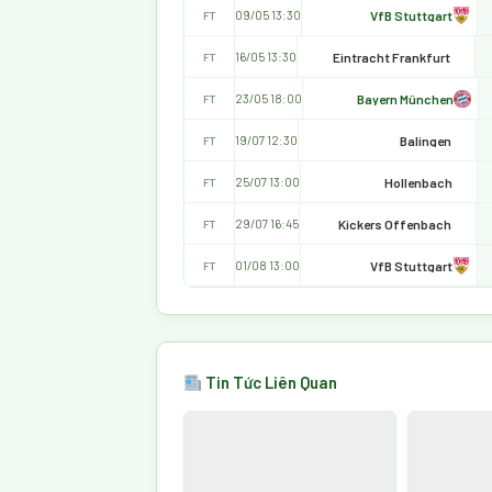
VfB Stuttgart
09/05 13:30
FT
Eintracht Frankfurt
16/05 13:30
FT
Bayern München
23/05 18:00
FT
Balingen
19/07 12:30
FT
Hollenbach
25/07 13:00
FT
Kickers Offenbach
29/07 16:45
FT
VfB Stuttgart
01/08 13:00
FT
Tin Tức Liên Quan