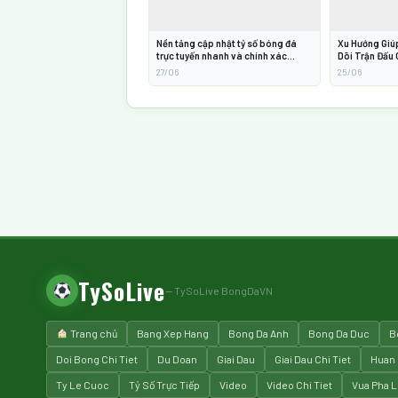
Nền tảng cập nhật tỷ số bóng đá
Xu Hướng Giú
trực tuyến nhanh và chính xác
Dõi Trận Đấu
2026
2026
27/06
25/06
TySoLive
— TySoLive BongDaVN
Trang chủ
Bang Xep Hang
Bong Da Anh
Bong Da Duc
Bo
Doi Bong Chi Tiet
Du Doan
Giai Dau
Giai Dau Chi Tiet
Huan 
Ty Le Cuoc
Tỷ Số Trực Tiếp
Video
Video Chi Tiet
Vua Pha L