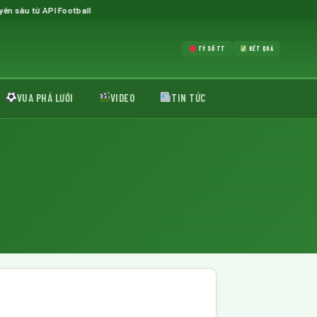
PI Football
TỶ SỐ TT
KẾT QUẢ
VUA PHÁ LƯỚI
VIDEO
TIN TỨC