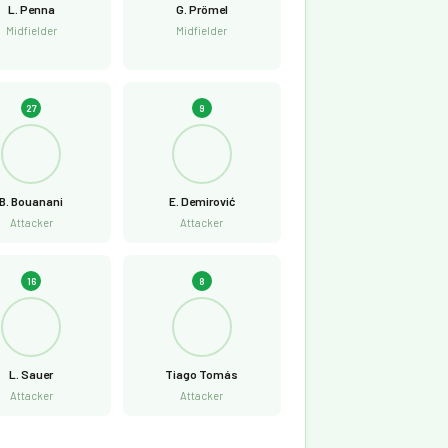
L. Penna
G. Prömel
Midfielder
Midfielder
27
9
B. Bouanani
E. Demirović
Attacker
Attacker
16
8
L. Sauer
Tiago Tomás
Attacker
Attacker