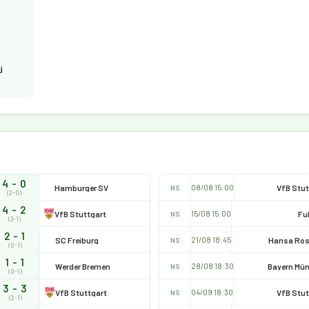
j
4 - 0
Hamburger SV
VfB Stut
08/08 15:00
NS
(2-0)
4 - 2
VfB Stuttgart
Fu
15/08 15:00
NS
(3-1)
2 - 1
SC Freiburg
Hansa Ros
21/08 18:45
NS
(0-1)
1 - 1
Werder Bremen
Bayern Mü
28/08 18:30
NS
(0-1)
3 - 3
VfB Stuttgart
VfB Stut
04/09 18:30
NS
(2-1)