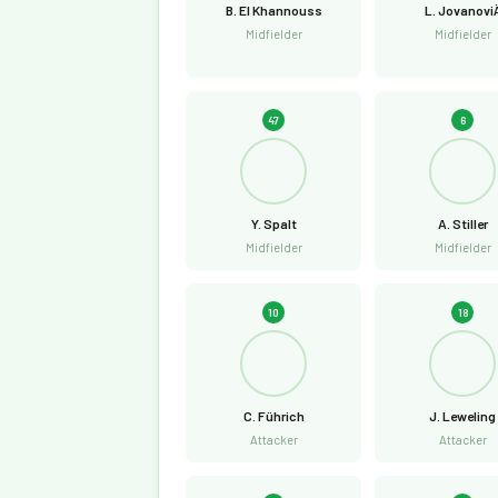
B. El Khannouss
L. JovanoviÄ
Midfielder
Midfielder
47
6
Y. Spalt
A. Stiller
Midfielder
Midfielder
10
18
C. Führich
J. Leweling
Attacker
Attacker