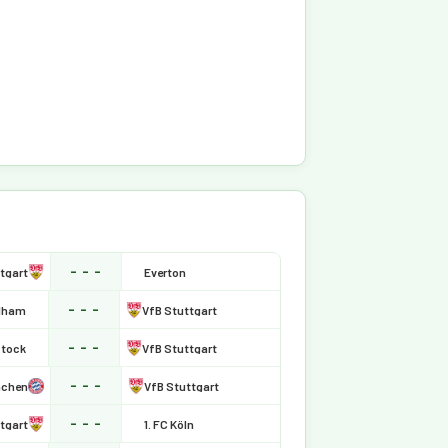
- - -
tgart
Everton
- - -
lham
VfB Stuttgart
- - -
tock
VfB Stuttgart
- - -
nchen
VfB Stuttgart
- - -
tgart
1. FC Köln