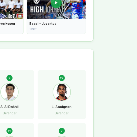
▶
everkusen
Basel - Juventus
18/07
2
22
A. Al Dakhil
L. Assignon
Defender
Defender
29
7