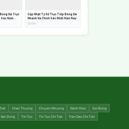
 Bóng Đá Trực
Cập Nhật Tỷ Số Trực Tiếp Bóng Đá
h Xác Năm
Nhanh Và Chính Xác Nhất Hiện Nay
22/06
Tiet
Chan Thuong
Chuyen Nhuong
Danh Hieu
Doi Bong
 Van Dong
Tin Tuc
Tin Tuc Chi Tiet
Tran Dau Chi Tiet