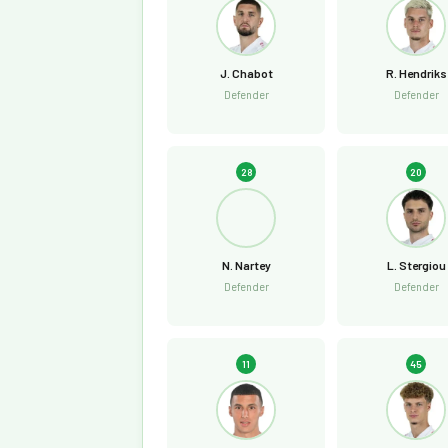
J. Chabot
R. Hendriks
Defender
Defender
28
20
N. Nartey
L. Stergiou
Defender
Defender
11
45