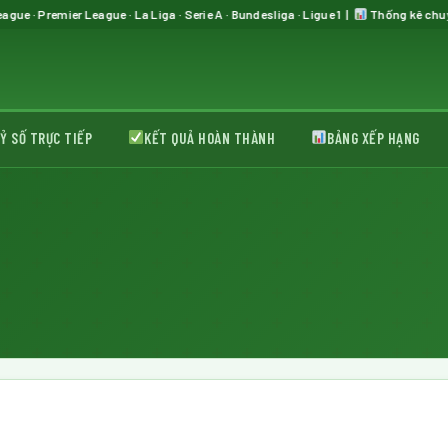
er League · La Liga · Serie A · Bundesliga · Ligue 1 |
Thống kê chuyên sâu từ A
Ỷ SỐ TRỰC TIẾP
KẾT QUẢ HOÀN THÀNH
BẢNG XẾP HẠNG