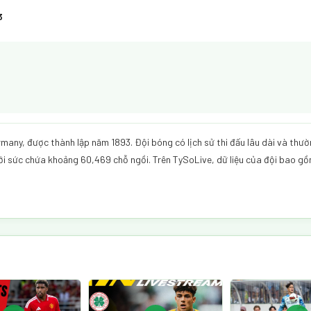
3
many, được thành lập năm 1893. Đội bóng có lịch sử thi đấu lâu dài và thườ
với sức chứa khoảng 60,469 chỗ ngồi. Trên TySoLive, dữ liệu của đội bao gồm