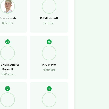
Finn Jeltsch
M. Mittelstädt
Defender
Defender
30
35
é María Andrés
M. Catovic
Baixauli
Midfielder
Midfielder
7
6