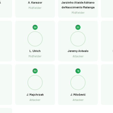

A. Karazor
Jarzinho Ataide Adriano
de Nascimento Malanga
Midfielder
Midfielder
38
32
L. Ulrich
Jeremy Arévalo
Midfielder
Attacker
30
19
J. Majchrzak
J. Milošević
Attacker
Attacker