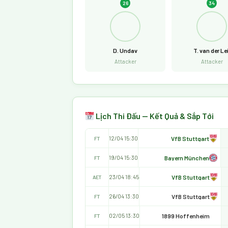
26
34
D. Undav
T. van der Lei
Attacker
Attacker
Lịch Thi Đấu — Kết Quả & Sắp Tới
VfB Stuttgart
12/04 15:30
FT
Bayern München
19/04 15:30
FT
VfB Stuttgart
23/04 18:45
AET
VfB Stuttgart
26/04 13:30
FT
1899 Hoffenheim
02/05 13:30
FT