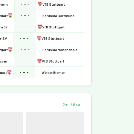
- - -
nheim
VfB Stuttgart
- - -
tgart
Borussia Dortmund
- - -
rn 07
VfB Stuttgart
- - -
r SV
VfB Stuttgart
- - -
tgart
Borussia Mönchengladbach
- - -
kusen
VfB Stuttgart
- - -
gart
Werder Bremen
Xem tất cả →