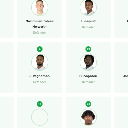
Maximilian Tobias
L. Jaquez
Herwerth
Defender
Defender
4
23
J. Vagnoman
D. Zagadou
Jos
Defender
Defender
16
43