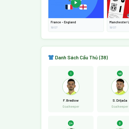
▶
France - England
Manchester 
18/07
18/07
Danh Sách Cầu Thủ (38)
1
46
F. Bredlow
S. Drljača
Goalkeeper
Goalkeeper
24
3