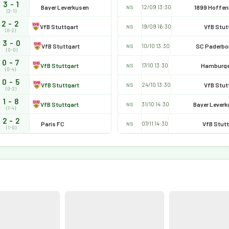
3 - 1
Bayer Leverkusen
1899 Hoffe
12/09 13:30
NS
(2-1)
2 - 2
VfB Stuttgart
VfB Stut
19/09 16:30
NS
(0-2)
3 - 0
VfB Stuttgart
SC Paderbo
10/10 13:30
NS
(0-0)
0 - 7
VfB Stuttgart
Hamburge
17/10 13:30
NS
(0-4)
0 - 5
VfB Stuttgart
VfB Stut
24/10 13:30
NS
(0-2)
1 - 8
VfB Stuttgart
Bayer Lever
31/10 14:30
NS
(1-4)
2 - 2
Paris FC
VfB Stutt
07/11 14:30
NS
(1-0)