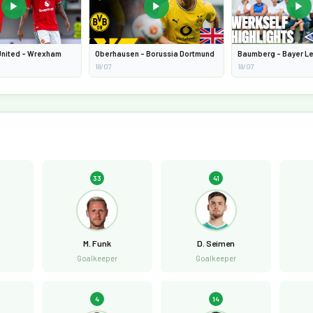
▶
▶
▶
United - Wrexham
Oberhausen - Borussia Dortmund
Baumberg - Bayer L
18/07
18/07
33
41
M. Funk
D. Seimen
Goalkeeper
Goalkeeper
4
14