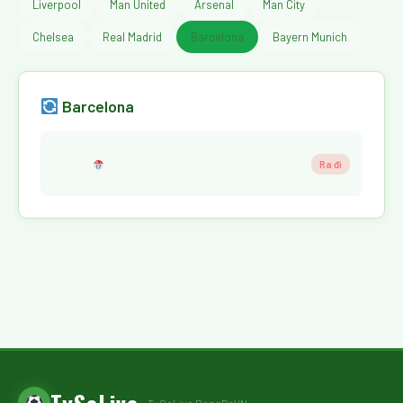
Liverpool
Man United
Arsenal
Man City
Chelsea
Real Madrid
Barcelona
Bayern Munich
Barcelona
Ra đi
TySoLive
— TySoLive BongDaVN