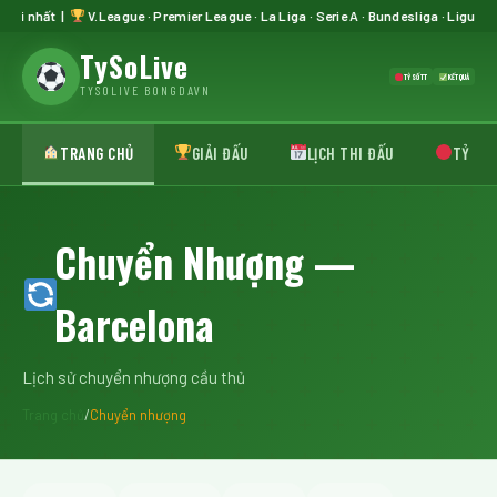
 mới nhất |
V.League · Premier League · La Liga · Serie A · Bundesliga · Ligue 1 
TySoLive
TỶ SỐ TT
KẾT QUẢ
TYSOLIVE BONGDAVN
TRANG CHỦ
GIẢI ĐẤU
LỊCH THI ĐẤU
TỶ SỐ 
Chuyển Nhượng —
Barcelona
Lịch sử chuyển nhượng cầu thủ
Trang chủ
/
Chuyển nhượng