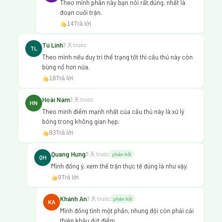
Theo mình phần này bạn nói rất đúng, nhất là
đoạn cuối trận.
14
Trả lời
Tú Linh
3 天 trước
TL
Theo mình nếu duy trì thể trạng tốt thì cầu thủ này còn
bùng nổ hơn nữa.
18
Trả lời
Hoài Nam
3 天 trước
HN
Theo mình điểm mạnh nhất của cầu thủ này là xử lý
bóng trong không gian hẹp.
83
Trả lời
Quang Hưng
3 天 trước
phản hồi
QH
Mình đồng ý, xem thế trận thực tế đúng là như vậy.
9
Trả lời
Khánh An
3 天 trước
phản hồi
KA
Mình đồng tình một phần, nhưng đội còn phải cải
thiện khâu dứt điểm.