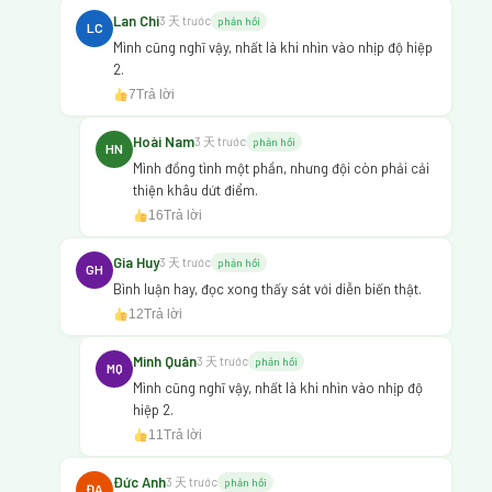
Lan Chi
3 天 trước
phản hồi
LC
Mình cũng nghĩ vậy, nhất là khi nhìn vào nhịp độ hiệp
2.
7
Trả lời
Hoài Nam
3 天 trước
phản hồi
HN
Mình đồng tình một phần, nhưng đội còn phải cải
thiện khâu dứt điểm.
16
Trả lời
Gia Huy
3 天 trước
phản hồi
GH
Bình luận hay, đọc xong thấy sát với diễn biến thật.
12
Trả lời
Minh Quân
3 天 trước
phản hồi
MQ
Mình cũng nghĩ vậy, nhất là khi nhìn vào nhịp độ
hiệp 2.
11
Trả lời
Đức Anh
3 天 trước
phản hồi
ĐA