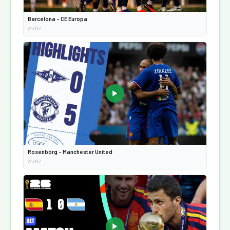
Barcelona - CE Europa
24/07
▶
Rosenborg - Manchester United
24/07
▶