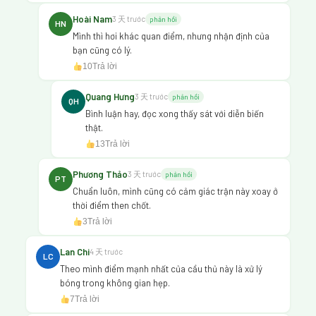
Hoài Nam
3 天 trước
phản hồi
HN
Mình thì hơi khác quan điểm, nhưng nhận định của
bạn cũng có lý.
10
Trả lời
Quang Hưng
3 天 trước
phản hồi
QH
Bình luận hay, đọc xong thấy sát với diễn biến
thật.
13
Trả lời
Phương Thảo
3 天 trước
phản hồi
PT
Chuẩn luôn, mình cũng có cảm giác trận này xoay ở
thời điểm then chốt.
3
Trả lời
Lan Chi
4 天 trước
LC
Theo mình điểm mạnh nhất của cầu thủ này là xử lý
bóng trong không gian hẹp.
7
Trả lời