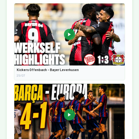
▶
Kickers Offenbach - Bayer Leverkusen
25/07
▶