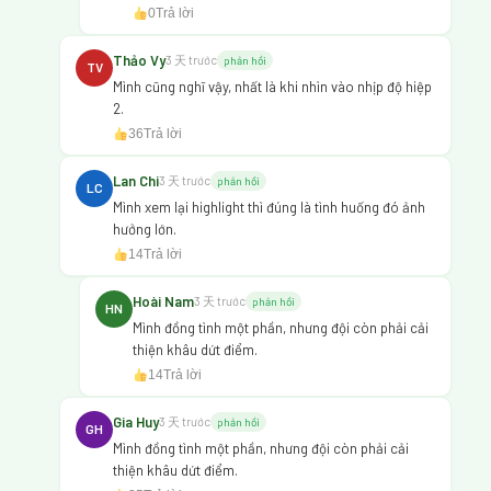
0
Trả lời
Thảo Vy
3 天 trước
phản hồi
TV
Mình cũng nghĩ vậy, nhất là khi nhìn vào nhịp độ hiệp
2.
36
Trả lời
Lan Chi
3 天 trước
phản hồi
LC
Mình xem lại highlight thì đúng là tình huống đó ảnh
hưởng lớn.
14
Trả lời
Hoài Nam
3 天 trước
phản hồi
HN
Mình đồng tình một phần, nhưng đội còn phải cải
thiện khâu dứt điểm.
14
Trả lời
Gia Huy
3 天 trước
phản hồi
GH
Mình đồng tình một phần, nhưng đội còn phải cải
thiện khâu dứt điểm.