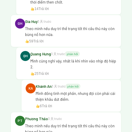
thời điểm then chốt.
14
Trả lời
Gia Huy
3 天 trước
GH
Theo mình nếu duy trì thể trạng tốt thì cầu thủ này còn
bùng nổ hơn nữa.
59
Trả lời
Quang Hưng
3 天 trước
phản hồi
QH
Mình cũng nghĩ vậy, nhất là khi nhìn vào nhịp độ hiệp
2.
25
Trả lời
Khánh An
3 天 trước
phản hồi
KA
Mình đồng tình một phần, nhưng đội còn phải cải
thiện khâu dứt điểm.
6
Trả lời
Phương Thảo
3 天 trước
PT
Theo mình nếu duy trì thể trạng tốt thì cầu thủ này còn
bùng nổ hơn nữa.