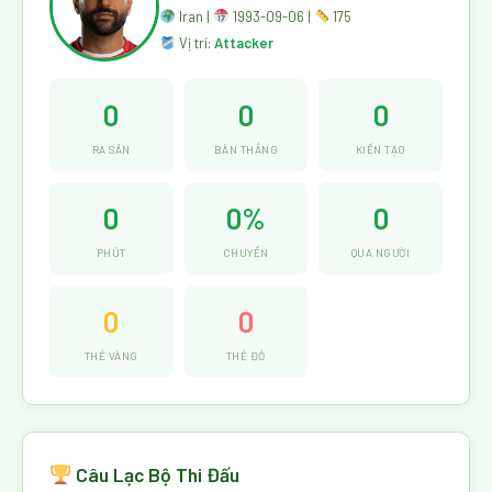
Iran |
1993-09-06 |
175
Vị trí:
Attacker
0
0
0
RA SÂN
BÀN THẮNG
KIẾN TẠO
0
0%
0
PHÚT
CHUYỀN
QUA NGƯỜI
0
0
THẺ VÀNG
THẺ ĐỎ
Câu Lạc Bộ Thi Đấu