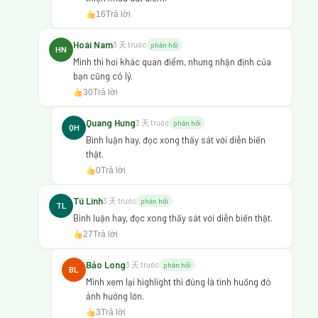
16
Trả lời
Hoài Nam
3 天 trước
phản hồi
HN
Mình thì hơi khác quan điểm, nhưng nhận định của
bạn cũng có lý.
30
Trả lời
Quang Hưng
3 天 trước
phản hồi
QH
Bình luận hay, đọc xong thấy sát với diễn biến
thật.
0
Trả lời
Tú Linh
3 天 trước
phản hồi
TL
Bình luận hay, đọc xong thấy sát với diễn biến thật.
27
Trả lời
Bảo Long
3 天 trước
phản hồi
BL
Mình xem lại highlight thì đúng là tình huống đó
ảnh hưởng lớn.
3
Trả lời