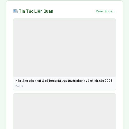
Tin Tức Liên Quan
Xem tất cả →
Nền tảng cập nhật tỷ số bóng đá trực tuyến nhanh và chính xác 2026
27/06