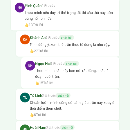
Minh Quân
4 天 trước
MQ
Theo mình nếu duy trì thể trạng tốt thì cầu thủ này còn
bùng nổ hơn nữa.
13
Trả lời
Khánh An
3 天 trước
phản hồi
KA
Mình đồng ý, xem thế trận thực tế đúng là như vậy.
27
Trả lời
Ngọc Mai
3 天 trước
phản hồi
NM
Theo mình phần này bạn nói rất đúng, nhất là
đoạn cuối trận.
15
Trả lời
Tú Linh
3 天 trước
phản hồi
TL
Chuẩn luôn, mình cũng có cảm giác trận này xoay ở
thời điểm then chốt.
6
Trả lời
Hoài Nam
3 天 trước
phản hồi
HN