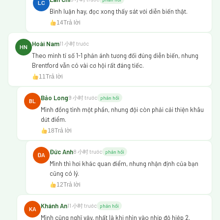
LC
Bình luận hay, đọc xong thấy sát với diễn biến thật.
14
Trả lời
Hoài Nam
11 小时 trước
HN
Theo mình tỉ số 1-1 phản ánh tương đối đúng diễn biến, nhưng
Brentford vẫn có vài cơ hội rất đáng tiếc.
11
Trả lời
Bảo Long
9 小时 trước
phản hồi
BL
Mình đồng tình một phần, nhưng đội còn phải cải thiện khâu
dứt điểm.
18
Trả lời
Đức Anh
8 小时 trước
phản hồi
ĐA
Mình thì hơi khác quan điểm, nhưng nhận định của bạn
cũng có lý.
12
Trả lời
Khánh An
11 小时 trước
phản hồi
KA
Mình cũng nghĩ vậy, nhất là khi nhìn vào nhịp độ hiệp 2.