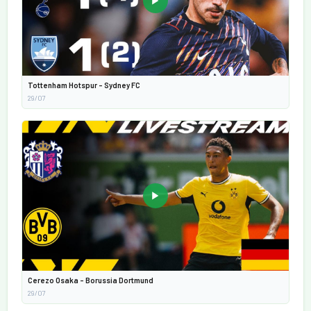
▶
Tottenham Hotspur - Sydney FC
29/07
▶
Cerezo Osaka - Borussia Dortmund
29/07