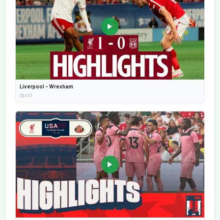
▶
Liverpool - Wrexham
29/07
▶