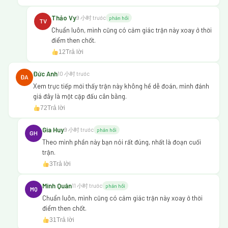
Thảo Vy
9 小时 trước
phản hồi
TV
Chuẩn luôn, mình cũng có cảm giác trận này xoay ở thời
điểm then chốt.
12
Trả lời
Đức Anh
10 小时 trước
ĐA
Xem trực tiếp mới thấy trận này không hề dễ đoán, mình đánh
giá đây là một cặp đấu cân bằng.
72
Trả lời
Gia Huy
9 小时 trước
phản hồi
GH
Theo mình phần này bạn nói rất đúng, nhất là đoạn cuối
trận.
3
Trả lời
Minh Quân
11 小时 trước
phản hồi
MQ
Chuẩn luôn, mình cũng có cảm giác trận này xoay ở thời
điểm then chốt.
31
Trả lời