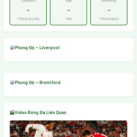
Liverpool
Hòa
Brentford
-
-
-
Thắng chủ nhà
Hòa
Thắng khách
Phong Độ — Liverpool
Phong Độ — Brentford
Video Bóng Đá Liên Quan