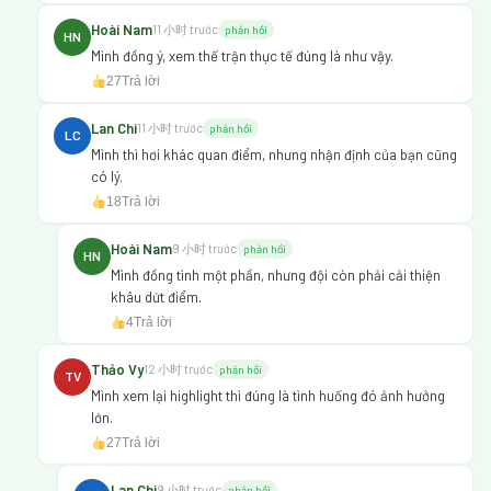
Hoài Nam
11 小时 trước
phản hồi
HN
Mình đồng ý, xem thế trận thực tế đúng là như vậy.
27
Trả lời
Lan Chi
11 小时 trước
phản hồi
LC
Mình thì hơi khác quan điểm, nhưng nhận định của bạn cũng
có lý.
18
Trả lời
Hoài Nam
9 小时 trước
phản hồi
HN
Mình đồng tình một phần, nhưng đội còn phải cải thiện
khâu dứt điểm.
4
Trả lời
Thảo Vy
12 小时 trước
phản hồi
TV
Mình xem lại highlight thì đúng là tình huống đó ảnh hưởng
lớn.
27
Trả lời
Lan Chi
9 小时 trước
phản hồi