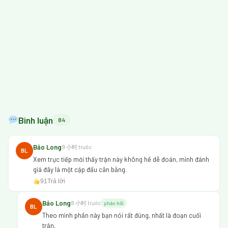
Bình luận
84
Bảo Long
9 小时 trước
BL
Xem trực tiếp mới thấy trận này không hề dễ đoán, mình đánh
giá đây là một cặp đấu cân bằng.
91
Trả lời
Bảo Long
8 小时 trước
phản hồi
BL
Theo mình phần này bạn nói rất đúng, nhất là đoạn cuối
trận.