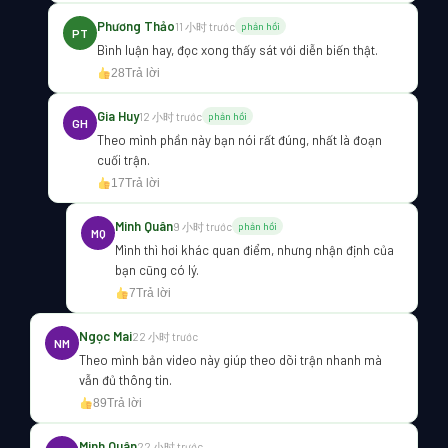
Phương Thảo
11 小时 trước
phản hồi
PT
Bình luận hay, đọc xong thấy sát với diễn biến thật.
28
Trả lời
Gia Huy
12 小时 trước
phản hồi
GH
Theo mình phần này bạn nói rất đúng, nhất là đoạn
cuối trận.
17
Trả lời
Minh Quân
9 小时 trước
phản hồi
MQ
Mình thì hơi khác quan điểm, nhưng nhận định của
bạn cũng có lý.
7
Trả lời
Ngọc Mai
22 小时 trước
NM
Theo mình bản video này giúp theo dõi trận nhanh mà
vẫn đủ thông tin.
89
Trả lời
Minh Quân
22 小时 trước