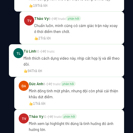
19
Trả lời
Thảo Vy
9 小时 trước
phản hồi
TV
Chuẩn luôn, mình cũng có cảm giác trận này xoay
ở thời điểm then chốt.
2
Trả lời
Tú Linh
10 小时 trước
TL
Mình thích cách dựng video này, nhịp cắt hợp lý và dễ theo
dõi.
94
Trả lời
Đức Anh
8 小时 trước
phản hồi
ĐA
Mình đồng tình một phần, nhưng đội còn phải cải thiện
khâu dứt điểm.
1
Trả lời
Thảo Vy
10 小时 trước
phản hồi
TV
Mình xem lại highlight thì đúng là tình huống đó ảnh
hưởng lớn.