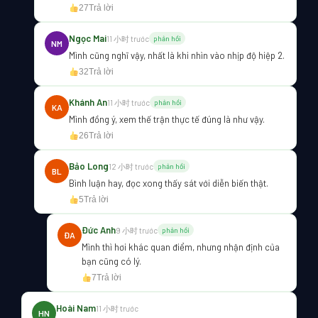
27
Trả lời
Ngọc Mai
11 小时 trước
phản hồi
NM
Mình cũng nghĩ vậy, nhất là khi nhìn vào nhịp độ hiệp 2.
32
Trả lời
Khánh An
11 小时 trước
phản hồi
KA
Mình đồng ý, xem thế trận thực tế đúng là như vậy.
26
Trả lời
Bảo Long
12 小时 trước
phản hồi
BL
Bình luận hay, đọc xong thấy sát với diễn biến thật.
5
Trả lời
Đức Anh
9 小时 trước
phản hồi
ĐA
Mình thì hơi khác quan điểm, nhưng nhận định của
bạn cũng có lý.
7
Trả lời
Hoài Nam
11 小时 trước
HN