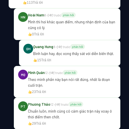
113
Trả lời
Hoài Nam
8 小时 trước
phản hồi
HN
Mình thì hơi khác quan điểm, nhưng nhận định của bạn
cũng có lý.
0
Trả lời
Quang Hưng
9 小时 trước
phản hồi
QH
Bình luận hay, đọc xong thấy sát với diễn biến thật.
15
Trả lời
Minh Quân
12 小时 trước
phản hồi
MQ
Theo mình phần này bạn nói rất đúng, nhất là đoạn
cuối trận.
23
Trả lời
Phương Thảo
12 小时 trước
phản hồi
PT
Chuẩn luôn, mình cũng có cảm giác trận này xoay ở
thời điểm then chốt.
29
Trả lời