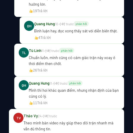
hưởng lớn.
19
Trả lời
Quang Hưng
10 小时 trước
phản hồi
QH
Bình luận hay, đọc xong thấy sát với diễn biến thật.
4
Trả lời
Tú Linh
11 小时 trước
phản hồi
TL
Chuẩn luôn, mình cũng có cảm giác trận này xoay ở
thời điểm then chốt.
26
Trả lời
Quang Hưng
11 小时 trước
phản hồi
QH
Mình thì hơi khác quan điểm, nhưng nhận định của bạn
cũng có lý.
11
Trả lời
Thảo Vy
24 小时 trước
TV
Theo mình bản video này giúp theo dõi trận nhanh mà
vẫn đủ thông tin.