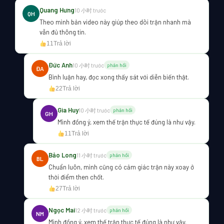
Quang Hưng
10 小时 trước
QH
Theo mình bản video này giúp theo dõi trận nhanh mà
vẫn đủ thông tin.
11
Trả lời
Đức Anh
10 小时 trước
phản hồi
ĐA
Bình luận hay, đọc xong thấy sát với diễn biến thật.
22
Trả lời
Gia Huy
10 小时 trước
phản hồi
GH
Mình đồng ý, xem thế trận thực tế đúng là như vậy.
11
Trả lời
Bảo Long
11 小时 trước
phản hồi
BL
Chuẩn luôn, mình cũng có cảm giác trận này xoay ở
thời điểm then chốt.
27
Trả lời
Ngọc Mai
12 小时 trước
phản hồi
NM
Mình đồng ý, xem thế trận thực tế đúng là như vậy.