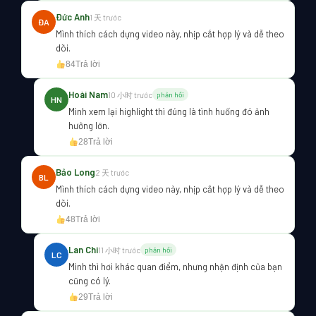
Đức Anh
1 天 trước
ĐA
Mình thích cách dựng video này, nhịp cắt hợp lý và dễ theo
dõi.
84
Trả lời
Hoài Nam
10 小时 trước
phản hồi
HN
Mình xem lại highlight thì đúng là tình huống đó ảnh
hưởng lớn.
28
Trả lời
Bảo Long
2 天 trước
BL
Mình thích cách dựng video này, nhịp cắt hợp lý và dễ theo
dõi.
48
Trả lời
Lan Chi
11 小时 trước
phản hồi
LC
Mình thì hơi khác quan điểm, nhưng nhận định của bạn
cũng có lý.
29
Trả lời