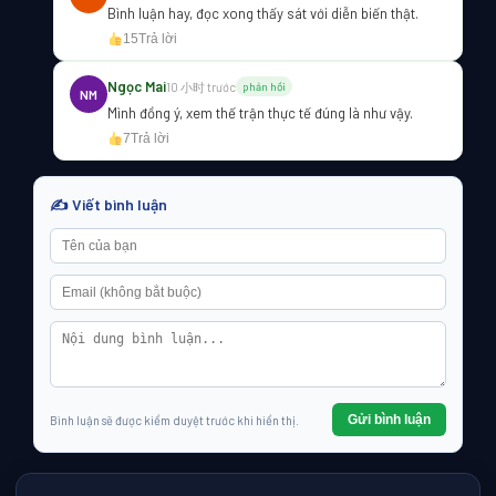
Bình luận hay, đọc xong thấy sát với diễn biến thật.
15
Trả lời
Ngọc Mai
10 小时 trước
phản hồi
NM
Mình đồng ý, xem thế trận thực tế đúng là như vậy.
7
Trả lời
✍️ Viết bình luận
Gửi bình luận
Bình luận sẽ được kiểm duyệt trước khi hiển thị.