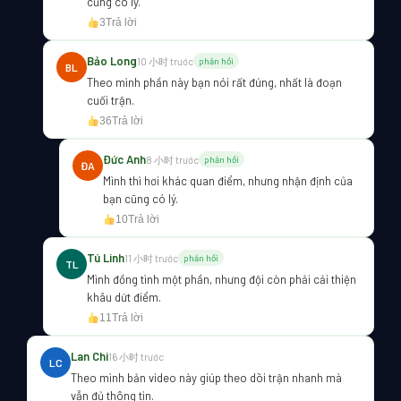
cũng có lý.
3
Trả lời
Bảo Long
10 小时 trước
phản hồi
BL
Theo mình phần này bạn nói rất đúng, nhất là đoạn
cuối trận.
36
Trả lời
Đức Anh
8 小时 trước
phản hồi
ĐA
Mình thì hơi khác quan điểm, nhưng nhận định của
bạn cũng có lý.
10
Trả lời
Tú Linh
11 小时 trước
phản hồi
TL
Mình đồng tình một phần, nhưng đội còn phải cải thiện
khâu dứt điểm.
11
Trả lời
Lan Chi
16 小时 trước
LC
Theo mình bản video này giúp theo dõi trận nhanh mà
vẫn đủ thông tin.