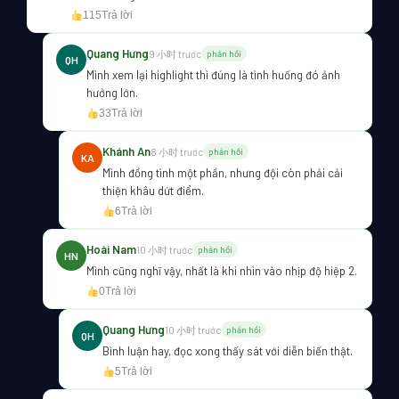
115
Trả lời
Quang Hưng
9 小时 trước
phản hồi
QH
Mình xem lại highlight thì đúng là tình huống đó ảnh
hưởng lớn.
33
Trả lời
Khánh An
8 小时 trước
phản hồi
KA
Mình đồng tình một phần, nhưng đội còn phải cải
thiện khâu dứt điểm.
6
Trả lời
Hoài Nam
10 小时 trước
phản hồi
HN
Mình cũng nghĩ vậy, nhất là khi nhìn vào nhịp độ hiệp 2.
0
Trả lời
Quang Hưng
10 小时 trước
phản hồi
QH
Bình luận hay, đọc xong thấy sát với diễn biến thật.
5
Trả lời