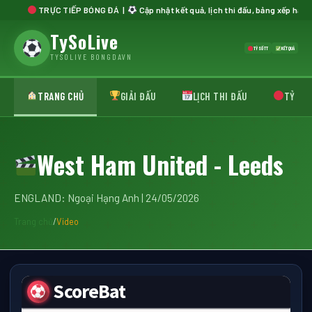
TRỰC TIẾP BÓNG ĐÁ |
Cập nhật kết quả, lịch thi đấu, bảng xếp hạng mới
TySoLive
TỶ SỐ TT
KẾT QUẢ
TYSOLIVE BONGDAVN
TRANG CHỦ
GIẢI ĐẤU
LỊCH THI ĐẤU
TỶ SỐ 
West Ham United - Leeds
ENGLAND: Ngoại Hạng Anh | 24/05/2026
Trang chủ
/
Video