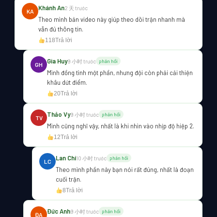
Khánh An
2 天 trước
KA
Theo mình bản video này giúp theo dõi trận nhanh mà
vẫn đủ thông tin.
118
Trả lời
Gia Huy
9 小时 trước
phản hồi
GH
Mình đồng tình một phần, nhưng đội còn phải cải thiện
khâu dứt điểm.
20
Trả lời
Thảo Vy
9 小时 trước
phản hồi
TV
Mình cũng nghĩ vậy, nhất là khi nhìn vào nhịp độ hiệp 2.
12
Trả lời
Lan Chi
10 小时 trước
phản hồi
LC
Theo mình phần này bạn nói rất đúng, nhất là đoạn
cuối trận.
8
Trả lời
Đức Anh
9 小时 trước
phản hồi
ĐA