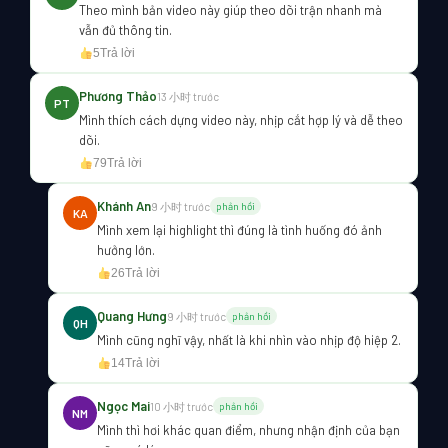
Theo mình bản video này giúp theo dõi trận nhanh mà
vẫn đủ thông tin.
5
Trả lời
Phương Thảo
13 小时 trước
PT
Mình thích cách dựng video này, nhịp cắt hợp lý và dễ theo
dõi.
79
Trả lời
Khánh An
9 小时 trước
phản hồi
KA
Mình xem lại highlight thì đúng là tình huống đó ảnh
hưởng lớn.
26
Trả lời
Quang Hưng
9 小时 trước
phản hồi
QH
Mình cũng nghĩ vậy, nhất là khi nhìn vào nhịp độ hiệp 2.
14
Trả lời
Ngọc Mai
10 小时 trước
phản hồi
NM
Mình thì hơi khác quan điểm, nhưng nhận định của bạn