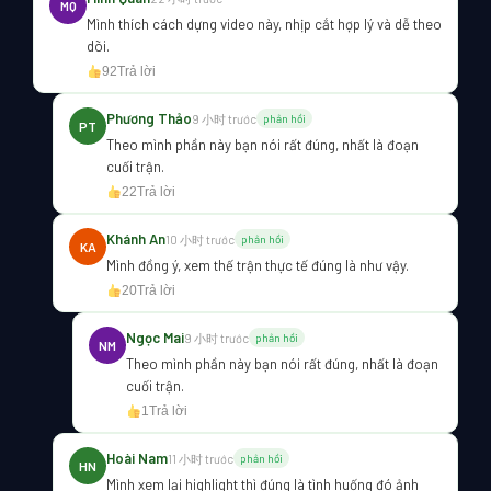
MQ
Mình thích cách dựng video này, nhịp cắt hợp lý và dễ theo
dõi.
92
Trả lời
Phương Thảo
9 小时 trước
phản hồi
PT
Theo mình phần này bạn nói rất đúng, nhất là đoạn
cuối trận.
22
Trả lời
Khánh An
10 小时 trước
phản hồi
KA
Mình đồng ý, xem thế trận thực tế đúng là như vậy.
20
Trả lời
Ngọc Mai
9 小时 trước
phản hồi
NM
Theo mình phần này bạn nói rất đúng, nhất là đoạn
cuối trận.
1
Trả lời
Hoài Nam
11 小时 trước
phản hồi
HN
Mình xem lại highlight thì đúng là tình huống đó ảnh