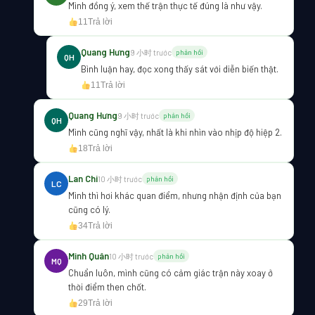
Mình đồng ý, xem thế trận thực tế đúng là như vậy.
11
Trả lời
Quang Hưng
9 小时 trước
phản hồi
QH
Bình luận hay, đọc xong thấy sát với diễn biến thật.
11
Trả lời
Quang Hưng
9 小时 trước
phản hồi
QH
Mình cũng nghĩ vậy, nhất là khi nhìn vào nhịp độ hiệp 2.
18
Trả lời
Lan Chi
10 小时 trước
phản hồi
LC
Mình thì hơi khác quan điểm, nhưng nhận định của bạn
cũng có lý.
34
Trả lời
Minh Quân
10 小时 trước
phản hồi
MQ
Chuẩn luôn, mình cũng có cảm giác trận này xoay ở
thời điểm then chốt.
29
Trả lời