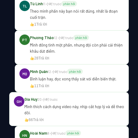
Tú Linh
11 小时 trước
phản hồi
TL
Theo mình phần này bạn nói rất đúng, nhất là đoạn
cuối trận.
1
Trả lời
Phương Thảo
12 小时 trước
phản hồi
PT
Mình đồng tình một phần, nhưng đội còn phải cải thiện
khâu dứt điểm.
28
Trả lời
Minh Quân
12 小时 trước
phản hồi
MQ
Bình luận hay, đọc xong thấy sát với diễn biến thật.
11
Trả lời
Gia Huy
20 小时 trước
GH
Mình thích cách dựng video này, nhịp cắt hợp lý và dễ theo
dõi.
66
Trả lời
Hoài Nam
9 小时 trước
phản hồi
HN