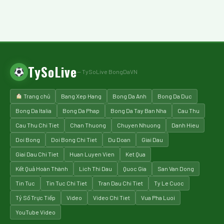
TySoLive
— TySoLive BongDaVN
Trang chủ
Bang Xep Hang
Bong Da Anh
Bong Da Duc
Bong Da Italia
Bong Da Phap
Bong Da Tay Ban Nha
Cau Thu
Cau Thu Chi Tiet
Chan Thuong
Chuyen Nhuong
Danh Hieu
Doi Bong
Doi Bong Chi Tiet
Du Doan
Giai Dau
Giai Dau Chi Tiet
Huan Luyen Vien
Ket Qua
Kết Quả Hoàn Thành
Lich Thi Dau
Quoc Gia
San Van Dong
Tin Tuc
Tin Tuc Chi Tiet
Tran Dau Chi Tiet
Ty Le Cuoc
Tỷ Số Trực Tiếp
Video
Video Chi Tiet
Vua Pha Luoi
YouTube Video