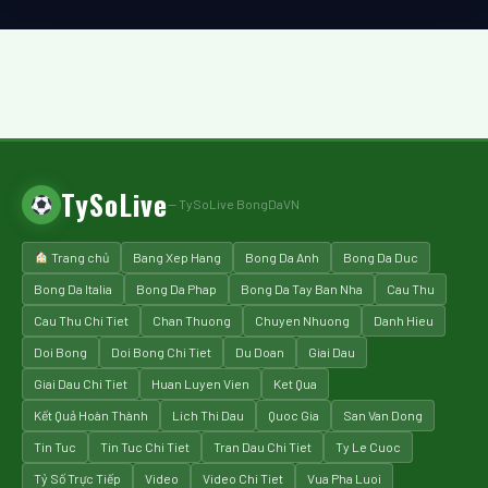
TySoLive
— TySoLive BongDaVN
Trang chủ
Bang Xep Hang
Bong Da Anh
Bong Da Duc
Bong Da Italia
Bong Da Phap
Bong Da Tay Ban Nha
Cau Thu
Cau Thu Chi Tiet
Chan Thuong
Chuyen Nhuong
Danh Hieu
Doi Bong
Doi Bong Chi Tiet
Du Doan
Giai Dau
Giai Dau Chi Tiet
Huan Luyen Vien
Ket Qua
Kết Quả Hoàn Thành
Lich Thi Dau
Quoc Gia
San Van Dong
Tin Tuc
Tin Tuc Chi Tiet
Tran Dau Chi Tiet
Ty Le Cuoc
Tỷ Số Trực Tiếp
Video
Video Chi Tiet
Vua Pha Luoi