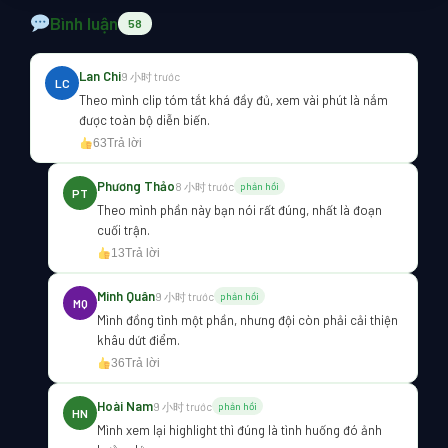
Bình luận
58
Lan Chi
9 小时 trước
LC
Theo mình clip tóm tắt khá đầy đủ, xem vài phút là nắm
được toàn bộ diễn biến.
63
Trả lời
Phương Thảo
8 小时 trước
phản hồi
PT
Theo mình phần này bạn nói rất đúng, nhất là đoạn
cuối trận.
13
Trả lời
Minh Quân
9 小时 trước
phản hồi
MQ
Mình đồng tình một phần, nhưng đội còn phải cải thiện
khâu dứt điểm.
36
Trả lời
Hoài Nam
9 小时 trước
phản hồi
HN
Mình xem lại highlight thì đúng là tình huống đó ảnh