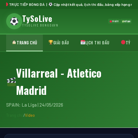
TRỰC TIẾP BÓNG ĐÁ |
Cập nhật kết quả, lịch thi đấu, bảng xếp hạng mới nhấ
TySoLive
TỶ SỐ TT
KẾT QUẢ
TYSOLIVE BONGDAVN
TRANG CHỦ
GIẢI ĐẤU
LỊCH THI ĐẤU
TỶ SỐ 
Villarreal - Atletico
Madrid
SPAIN: La Liga | 24/05/2026
Trang chủ
/
Video