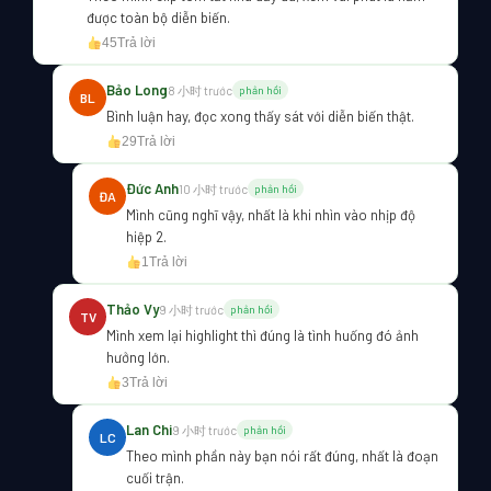
được toàn bộ diễn biến.
45
Trả lời
Bảo Long
8 小时 trước
phản hồi
BL
Bình luận hay, đọc xong thấy sát với diễn biến thật.
29
Trả lời
Đức Anh
10 小时 trước
phản hồi
ĐA
Mình cũng nghĩ vậy, nhất là khi nhìn vào nhịp độ
hiệp 2.
1
Trả lời
Thảo Vy
9 小时 trước
phản hồi
TV
Mình xem lại highlight thì đúng là tình huống đó ảnh
hưởng lớn.
3
Trả lời
Lan Chi
9 小时 trước
phản hồi
LC
Theo mình phần này bạn nói rất đúng, nhất là đoạn
cuối trận.