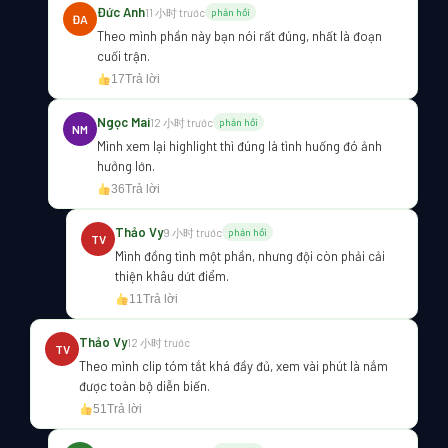
Đức Anh
11 小时 trước
phản hồi
ĐA
Theo mình phần này bạn nói rất đúng, nhất là đoạn
cuối trận.
17
Trả lời
Ngọc Mai
12 小时 trước
phản hồi
NM
Mình xem lại highlight thì đúng là tình huống đó ảnh
hưởng lớn.
36
Trả lời
Thảo Vy
9 小时 trước
phản hồi
TV
Mình đồng tình một phần, nhưng đội còn phải cải
thiện khâu dứt điểm.
11
Trả lời
Thảo Vy
12 小时 trước
TV
Theo mình clip tóm tắt khá đầy đủ, xem vài phút là nắm
được toàn bộ diễn biến.
51
Trả lời