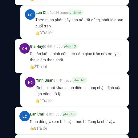
Lan Chi
10 小时 trước
phản hồi
LC
Theo mình phần này bạn nói rất đúng, nhất là đoạn
cuối trận.
3
Trả lời
Gia Huy
10 小时 trước
phản hồi
GH
Chuẩn luôn, mình cũng có cảm giác trận này xoay ở
thời điểm then chốt.
3
Trả lời
Minh Quân
8 小时 trước
phản hồi
MQ
Mình thì hơi khác quan điểm, nhưng nhận định của
bạn cũng có lý.
1
Trả lời
Lan Chi
11 小时 trước
phản hồi
LC
Mình đồng ý, xem thế trận thực tế đúng là như vậy.
8
Trả lời