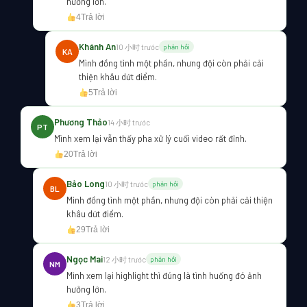
hưởng lớn.
4
Trả lời
Khánh An
10 小时 trước
phản hồi
KA
Mình đồng tình một phần, nhưng đội còn phải cải
thiện khâu dứt điểm.
5
Trả lời
Phương Thảo
14 小时 trước
PT
Mình xem lại vẫn thấy pha xử lý cuối video rất đỉnh.
20
Trả lời
Bảo Long
10 小时 trước
phản hồi
BL
Mình đồng tình một phần, nhưng đội còn phải cải thiện
khâu dứt điểm.
29
Trả lời
Ngọc Mai
12 小时 trước
phản hồi
NM
Mình xem lại highlight thì đúng là tình huống đó ảnh
hưởng lớn.
3
Trả lời