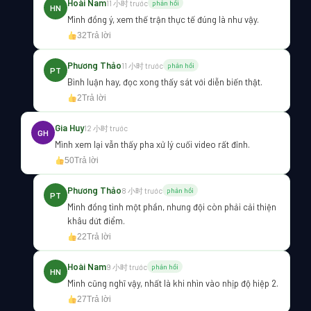
Hoài Nam
11 小时 trước
phản hồi
HN
Mình đồng ý, xem thế trận thực tế đúng là như vậy.
32
Trả lời
Phương Thảo
11 小时 trước
phản hồi
PT
Bình luận hay, đọc xong thấy sát với diễn biến thật.
2
Trả lời
Gia Huy
12 小时 trước
GH
Mình xem lại vẫn thấy pha xử lý cuối video rất đỉnh.
50
Trả lời
Phương Thảo
8 小时 trước
phản hồi
PT
Mình đồng tình một phần, nhưng đội còn phải cải thiện
khâu dứt điểm.
22
Trả lời
Hoài Nam
9 小时 trước
phản hồi
HN
Mình cũng nghĩ vậy, nhất là khi nhìn vào nhịp độ hiệp 2.
27
Trả lời