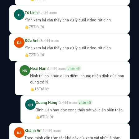
Tú Linh
14 小时 trước
TL
Mình xem lại vẫn thấy pha xử lý cuối video rất đỉnh.
75
Trả lời
Đức Anh
18 小时 trước
ĐA
Mình xem lại vẫn thấy pha xử lý cuối video rất đỉnh.
72
Trả lời
Hoài Nam
9 小时 trước
phản hồi
HN
Mình thì hơi khác quan điểm, nhưng nhận định của bạn
cũng có lý.
16
Trả lời
Quang Hưng
10 小时 trước
phản hồi
QH
Bình luận hay, đọc xong thấy sát với diễn biến thật.
6
Trả lời
Khánh An
19 小时 trước
KA
Theo mình clip tóm tắt khá đầy đủ, xem vài phút là nắm