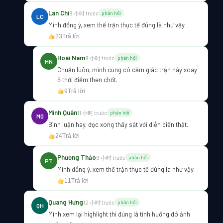
Lan Chi
9 小时 trước
phản hồi
LC
Mình đồng ý, xem thế trận thực tế đúng là như vậy.
23
Trả lời
Hoài Nam
9 小时 trước
phản hồi
HN
Chuẩn luôn, mình cũng có cảm giác trận này xoay
ở thời điểm then chốt.
9
Trả lời
Minh Quân
11 小时 trước
phản hồi
MQ
Bình luận hay, đọc xong thấy sát với diễn biến thật.
24
Trả lời
Phương Thảo
9 小时 trước
phản hồi
PT
Mình đồng ý, xem thế trận thực tế đúng là như vậy.
11
Trả lời
Quang Hưng
12 小时 trước
phản hồi
QH
Mình xem lại highlight thì đúng là tình huống đó ảnh