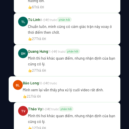
hưởng lớn.
6
Trả lời
Tú Linh
9 小时 trước
phản hồi
TL
Chuẩn luôn, mình cũng có cảm giác trận này xoay ở
thời điểm then chốt.
27
Trả lời
Quang Hưng
11 小时 trước
phản hồi
QH
Mình thì hơi khác quan điểm, nhưng nhận định của bạn
cũng có lý.
27
Trả lời
Bảo Long
10 小时 trước
BL
Mình xem lại vẫn thấy pha xử lý cuối video rất đỉnh.
21
Trả lời
Thảo Vy
9 小时 trước
phản hồi
TV
Mình thì hơi khác quan điểm, nhưng nhận định của bạn
cũng có lý.
12
Trả lời