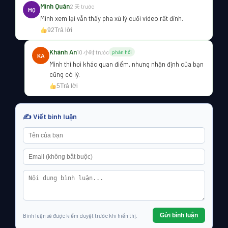
Minh Quân
2 天 trước
MQ
Mình xem lại vẫn thấy pha xử lý cuối video rất đỉnh.
92
Trả lời
Khánh An
10 小时 trước
phản hồi
KA
Mình thì hơi khác quan điểm, nhưng nhận định của bạn
cũng có lý.
5
Trả lời
✍️ Viết bình luận
Gửi bình luận
Bình luận sẽ được kiểm duyệt trước khi hiển thị.