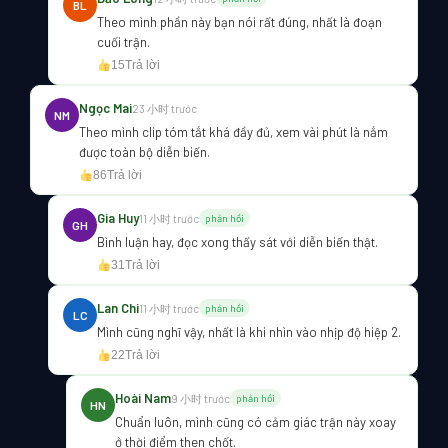
BL
Theo mình phần này bạn nói rất đúng, nhất là đoạn
cuối trận.
15
Trả lời
Ngọc Mai
23 小时 trước
NM
Theo mình clip tóm tắt khá đầy đủ, xem vài phút là nắm
được toàn bộ diễn biến.
86
Trả lời
Gia Huy
11 小时 trước
phản hồi
GH
Bình luận hay, đọc xong thấy sát với diễn biến thật.
31
Trả lời
Lan Chi
11 小时 trước
phản hồi
LC
Mình cũng nghĩ vậy, nhất là khi nhìn vào nhịp độ hiệp 2.
22
Trả lời
Hoài Nam
9 小时 trước
phản hồi
HN
Chuẩn luôn, mình cũng có cảm giác trận này xoay
ở thời điểm then chốt.