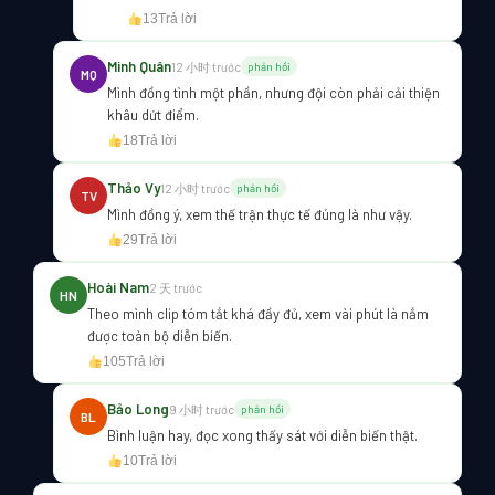
13
Trả lời
Minh Quân
12 小时 trước
phản hồi
MQ
Mình đồng tình một phần, nhưng đội còn phải cải thiện
khâu dứt điểm.
18
Trả lời
Thảo Vy
12 小时 trước
phản hồi
TV
Mình đồng ý, xem thế trận thực tế đúng là như vậy.
29
Trả lời
Hoài Nam
2 天 trước
HN
Theo mình clip tóm tắt khá đầy đủ, xem vài phút là nắm
được toàn bộ diễn biến.
105
Trả lời
Bảo Long
9 小时 trước
phản hồi
BL
Bình luận hay, đọc xong thấy sát với diễn biến thật.
10
Trả lời