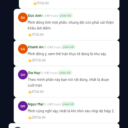
5
Trả lời
Đức Anh
9 小时 trước
phản hồi
ĐA
Mình đồng tình một phần, nhưng đội còn phải cải thiện
khâu dứt điểm.
3
Trả lời
Khánh An
10 小时 trước
phản hồi
KA
Mình đồng ý, xem thế trận thực tế đúng là như vậy.
35
Trả lời
Gia Huy
10 小时 trước
phản hồi
GH
Theo mình phần này bạn nói rất đúng, nhất là đoạn
cuối trận.
6
Trả lời
Ngọc Mai
12 小时 trước
phản hồi
NM
Mình cũng nghĩ vậy, nhất là khi nhìn vào nhịp độ hiệp 2.
29
Trả lời