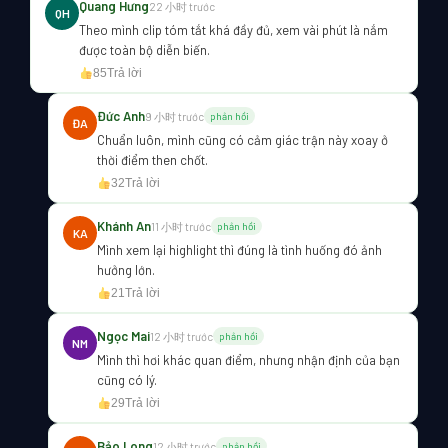
Quang Hưng
22 小时 trước
QH
Theo mình clip tóm tắt khá đầy đủ, xem vài phút là nắm
được toàn bộ diễn biến.
85
Trả lời
Đức Anh
9 小时 trước
phản hồi
ĐA
Chuẩn luôn, mình cũng có cảm giác trận này xoay ở
thời điểm then chốt.
32
Trả lời
Khánh An
11 小时 trước
phản hồi
KA
Mình xem lại highlight thì đúng là tình huống đó ảnh
hưởng lớn.
21
Trả lời
Ngọc Mai
12 小时 trước
phản hồi
NM
Mình thì hơi khác quan điểm, nhưng nhận định của bạn
cũng có lý.
29
Trả lời
Bảo Long
12 小时 trước
phản hồi