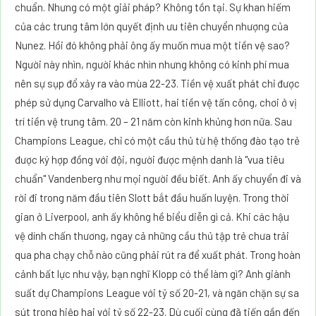
chuẩn. Nhưng có một giải pháp? Không tồn tại. Sự khan hiếm
của các trung tâm lớn quyết định ưu tiên chuyển nhượng của
Nunez. Hồi đó không phải ông ấy muốn mua một tiền vệ sao?
Người này nhìn, người khác nhìn nhưng không có kinh phí mua
nên sự sụp đổ xảy ra vào mùa 22-23. Tiền vệ xuất phát chỉ được
phép sử dụng Carvalho và Elliott, hai tiền vệ tấn công, chơi ở vị
trí tiền vệ trung tâm. 20 – 21 năm còn kinh khủng hơn nữa. Sau
Champions League, chỉ có một cầu thủ từ hệ thống đào tạo trẻ
được ký hợp đồng với đội, người được mệnh danh là "vua tiêu
chuẩn" Vandenberg như mọi người đều biết. Anh ấy chuyển đi và
rời đi trong năm đầu tiên Slott bắt đầu huấn luyện. Trong thời
gian ở Liverpool, anh ấy không hề biểu diễn gì cả. Khi các hậu
vệ dính chấn thương, ngay cả những cầu thủ tập trẻ chưa trải
qua pha chạy chỗ nào cũng phải rút ra để xuất phát. Trong hoàn
cảnh bất lực như vậy, bạn nghĩ Klopp có thể làm gì? Anh giành
suất dự Champions League với tỷ số 20-21, và ngăn chặn sự sa
sút trong hiệp hai với tỷ số 22-23. Dù cuối cùng đã tiến gần đến