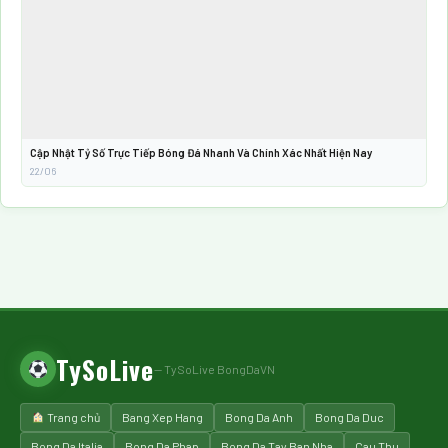
Cập Nhật Tỷ Số Trực Tiếp Bóng Đá Nhanh Và Chính Xác Nhất Hiện Nay
22/06
TySoLive
— TySoLive BongDaVN
Trang chủ
Bang Xep Hang
Bong Da Anh
Bong Da Duc
Bong Da Italia
Bong Da Phap
Bong Da Tay Ban Nha
Cau Thu