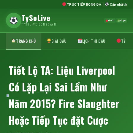
TRỰC TIẾP BÓNG ĐÁ |
Cập nhật kết quả,
TySoLive
TỶ SỐ TT
KẾT QUẢ
TYSOLIVE BONGDAVN
TRANG CHỦ
GIẢI ĐẤU
LỊCH THI ĐẤU
TỶ SỐ 
Tiết Lộ TA: Liệu Liverpool
Có Lặp Lại Sai Lầm Như
Năm 2015? Fire Slaughter
Hoặc Tiếp Tục đặt Cược