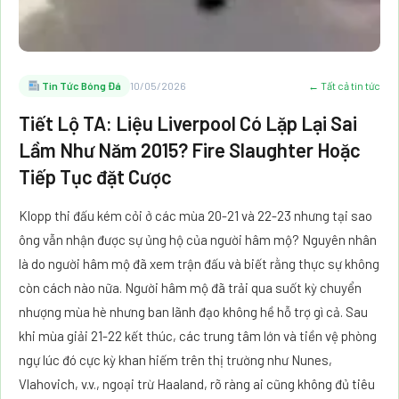
Tin Tức Bóng Đá
10/05/2026
← Tất cả tin tức
Tiết Lộ TA: Liệu Liverpool Có Lặp Lại Sai
Lầm Như Năm 2015? Fire Slaughter Hoặc
Tiếp Tục đặt Cược
Klopp thi đấu kém cỏi ở các mùa 20-21 và 22-23 nhưng tại sao
ông vẫn nhận được sự ủng hộ của người hâm mộ? Nguyên nhân
là do người hâm mộ đã xem trận đấu và biết rằng thực sự không
còn cách nào nữa. Người hâm mộ đã trải qua suốt kỳ chuyển
nhượng mùa hè nhưng ban lãnh đạo không hề hỗ trợ gì cả. Sau
khi mùa giải 21-22 kết thúc, các trung tâm lớn và tiền vệ phòng
ngự lúc đó cực kỳ khan hiếm trên thị trường như Nunes,
Vlahovich, v.v., ngoại trừ Haaland, rõ ràng ai cũng không đủ tiêu