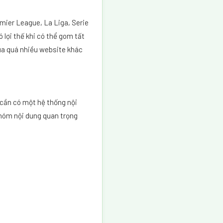
mier League, La Liga, Serie
lợi thế khi có thể gom tất
qua quá nhiều website khác
 cần có một hệ thống nội
nhóm nội dung quan trọng