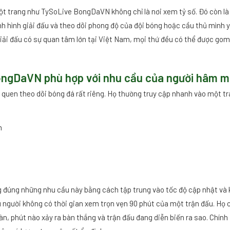
ột trang như TySoLive BongDaVN không chỉ là nơi xem tỷ số. Đó còn l
ình hình giải đấu và theo dõi phong độ của đội bóng hoặc cầu thủ mình 
iải đấu có sự quan tâm lớn tại Việt Nam, mọi thứ đều có thể được gom
ongDaVN phù hợp với nhu cầu của người hâm 
quen theo dõi bóng đá rất riêng. Họ thường truy cập nhanh vào một tr
m
úng những nhu cầu này bằng cách tập trung vào tốc độ cập nhật và kh
ều người không có thời gian xem trọn vẹn 90 phút của một trận đấu. Họ
bàn, phút nào xảy ra bàn thắng và trận đấu đang diễn biến ra sao. Chính 