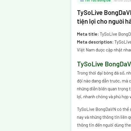
Tin Tức Bóng Đá
18/05/202
TySoLive BongDaVN 
tiện lợi cho người 
Meta title:
TySoLive BongDa
Meta description:
TySoLive 
Việt Nam được cập nhật nhan
TySoLive BongDaVN
Trong thời đại bóng đá số, n
đội nào đang dẫn trước, mà
những diễn biến quan trọng t
lợi, nhanh chóng và phù hợp 
TySoLive BongDaVN có thể đượ
nay và những thông tin liên 
thông tin đến người dùng theo