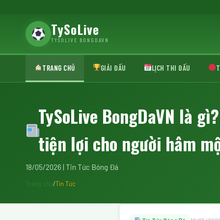
TySoLive
TYSOLIVE BONGDAVN
TRANG CHỦ
GIẢI ĐẤU
LỊCH THI ĐẤU
T
TySoLive BongDaVN là gì?
tiện lợi cho người hâm m
18/05/2026 | Tin Tức Bóng Đá
Trang chủ
/
Tin Tức