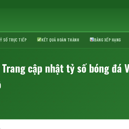
Ỷ SỐ TRỰC TIẾP
KẾT QUẢ HOÀN THÀNH
BẢNG XẾP HẠNG
 Trang cập nhật tỷ số bóng đá 
ộ