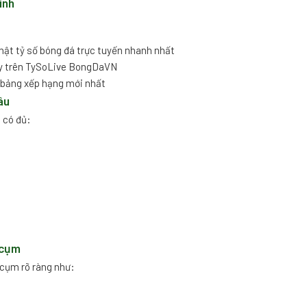
ính
ật tỷ số bóng đá trực tuyến nhanh nhất
ay trên TySoLive BongDaVN
à bảng xếp hạng mới nhất
âu
t có đủ:
 cụm
cụm rõ ràng như: