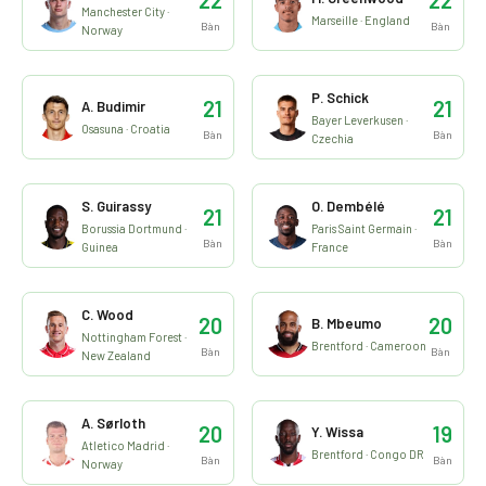
Manchester City ·
Marseille · England
Bàn
Bàn
Norway
P. Schick
21
21
A. Budimir
Bayer Leverkusen ·
Osasuna · Croatia
Bàn
Bàn
Czechia
S. Guirassy
O. Dembélé
21
21
Borussia Dortmund ·
Paris Saint Germain ·
Bàn
Bàn
Guinea
France
C. Wood
20
20
B. Mbeumo
Nottingham Forest ·
Brentford · Cameroon
Bàn
Bàn
New Zealand
A. Sørloth
20
19
Y. Wissa
Atletico Madrid ·
Brentford · Congo DR
Bàn
Bàn
Norway