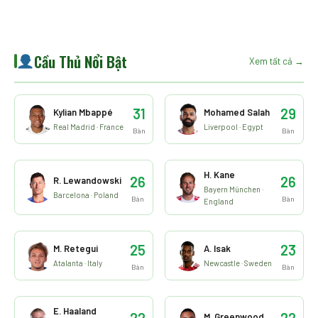
Cầu Thủ Nổi Bật
Xem tất cả →
31
29
Kylian Mbappé
Mohamed Salah
Real Madrid · France
Liverpool · Egypt
Bàn
Bàn
H. Kane
26
26
R. Lewandowski
Bayern München ·
Barcelona · Poland
Bàn
Bàn
England
25
23
M. Retegui
A. Isak
Atalanta · Italy
Newcastle · Sweden
Bàn
Bàn
E. Haaland
22
22
M. Greenwood