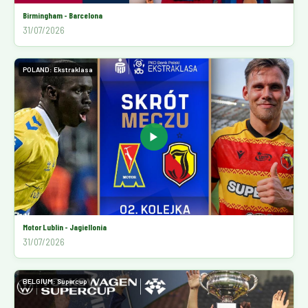
Birmingham - Barcelona
31/07/2026
POLAND: Ekstraklasa
▶
Motor Lublin - Jagiellonia
31/07/2026
BELGIUM: Supercup