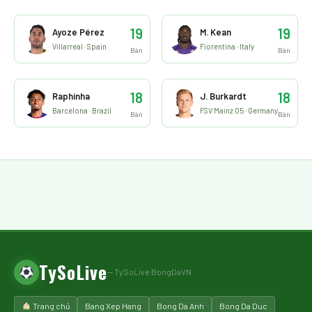
19
19
Ayoze Pérez
M. Kean
Villarreal · Spain
Fiorentina · Italy
Bàn
Bàn
18
18
Raphinha
J. Burkardt
Barcelona · Brazil
FSV Mainz 05 · Germany
Bàn
Bàn
TySoLive
— TySoLive BongDaVN
Trang chủ
Bang Xep Hang
Bong Da Anh
Bong Da Duc