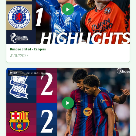
▶
Dundee United - Rangers
31/07/2026
WORLD: Club Friendlies
▶