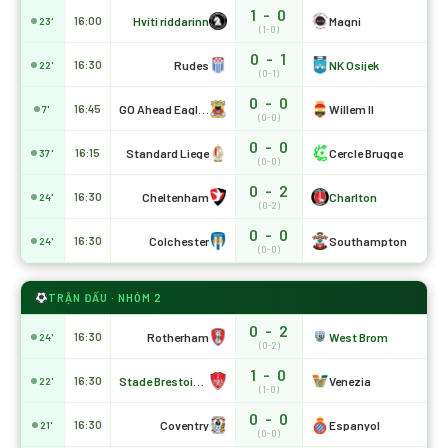
1 - 0
Hvíti riddarinn
Magni
16:00
23'
(1-0)
0 - 1
Rudes
NK Osijek
16:30
22'
(0-1)
0 - 0
GO Ahead Eagles
Willem II
16:45
7'
(0-0)
0 - 0
Standard Liege
Cercle Brugge
16:15
37'
(0-0)
0 - 2
Cheltenham
Charlton
16:30
24'
(0-2)
0 - 0
Colchester
Southampton
16:30
24'
(0-0)
TRẬN ĐẤU · NHÓM 2
0 - 2
Rotherham
West Brom
16:30
24'
(0-2)
1 - 0
Stade Brestois 29
Venezia
16:30
22'
(1-0)
0 - 0
Coventry
Espanyol
16:30
21'
(0-0)