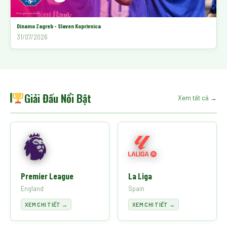
Dinamo Zagreb - Slaven Koprivnica
31/07/2026
Giải Đấu Nổi Bật
Xem tất cả →
Premier League
La Liga
England
Spain
XEM CHI TIẾT →
XEM CHI TIẾT →