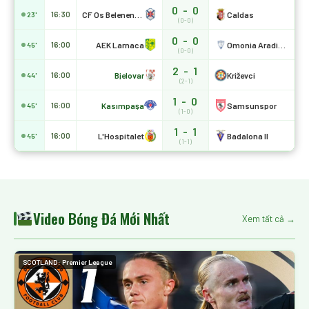
0 - 0
CF Os Belenenses
Caldas
16:30
23'
(0-0)
0 - 0
AEK Larnaca
Omonia Aradippou
16:00
45'
(0-0)
2 - 1
Bjelovar
Križevci
16:00
44'
(2-1)
1 - 0
Kasımpaşa
Samsunspor
16:00
45'
(1-0)
1 - 1
L'Hospitalet
Badalona II
16:00
45'
(1-1)
Video Bóng Đá Mới Nhất
Xem tất cả →
SCOTLAND: Premier League