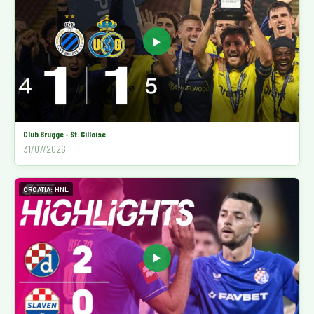
▶
Club Brugge - St. Gilloise
31/07/2026
CROATIA: HNL
▶