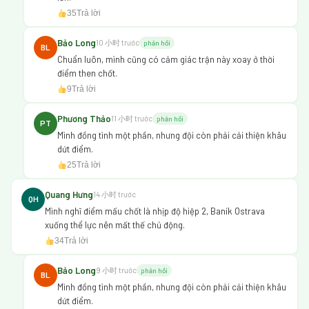
35
Trả lời
Bảo Long
10 小时 trước
phản hồi
BL
Chuẩn luôn, mình cũng có cảm giác trận này xoay ở thời
điểm then chốt.
9
Trả lời
Phương Thảo
11 小时 trước
phản hồi
PT
Mình đồng tình một phần, nhưng đội còn phải cải thiện khâu
dứt điểm.
25
Trả lời
Quang Hưng
14 小时 trước
QH
Mình nghĩ điểm mấu chốt là nhịp độ hiệp 2, Baník Ostrava
xuống thể lực nên mất thế chủ động.
34
Trả lời
Bảo Long
9 小时 trước
phản hồi
BL
Mình đồng tình một phần, nhưng đội còn phải cải thiện khâu
dứt điểm.