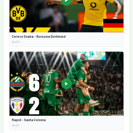
▶
Cerezo Osaka - Borussia Dortmund
29/07
▶
Rapid - Santa Coloma
29/07