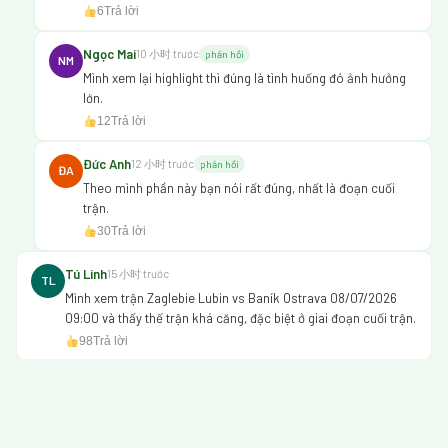
6
Trả lời
Ngọc Mai
10 小时 trước
phản hồi
NM
Mình xem lại highlight thì đúng là tình huống đó ảnh hưởng
lớn.
12
Trả lời
Đức Anh
12 小时 trước
phản hồi
ĐA
Theo mình phần này bạn nói rất đúng, nhất là đoạn cuối
trận.
30
Trả lời
Tú Linh
15 小时 trước
TL
Mình xem trận Zaglebie Lubin vs Baník Ostrava 08/07/2026
09:00 và thấy thế trận khá căng, đặc biệt ở giai đoạn cuối trận.
98
Trả lời
Khánh An
9 小时 trước
phản hồi
KA
Mình xem lại highlight thì đúng là tình huống đó ảnh hưởng
lớn.