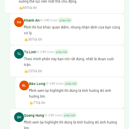
xuống thể lực nên mất thế chủ động.
69
Trả lời
Khánh An
10 小时 trước
phản hồi
KA
Mình thì hơi khác quan điểm, nhưng nhận định của bạn cũng
có lý.
36
Trả lời
Tú Linh
10 小时 trước
phản hồi
TL
Theo mình phần này bạn nói rất đúng, nhất là đoạn cuối
trận.
23
Trả lời
Bảo Long
10 小时 trước
phản hồi
BL
Mình xem lại highlight thì đúng là tình huống đó ảnh
hưởng lớn.
7
Trả lời
Quang Hưng
10 小时 trước
phản hồi
QH
Mình xem lại highlight thì đúng là tình huống đó ảnh hưởng
lớn.