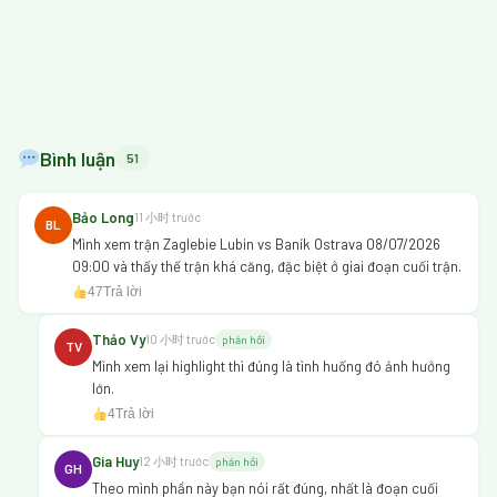
Bình luận
51
Bảo Long
11 小时 trước
BL
Mình xem trận Zaglebie Lubin vs Baník Ostrava 08/07/2026
09:00 và thấy thế trận khá căng, đặc biệt ở giai đoạn cuối trận.
47
Trả lời
Thảo Vy
10 小时 trước
phản hồi
TV
Mình xem lại highlight thì đúng là tình huống đó ảnh hưởng
lớn.
4
Trả lời
Gia Huy
12 小时 trước
phản hồi
GH
Theo mình phần này bạn nói rất đúng, nhất là đoạn cuối