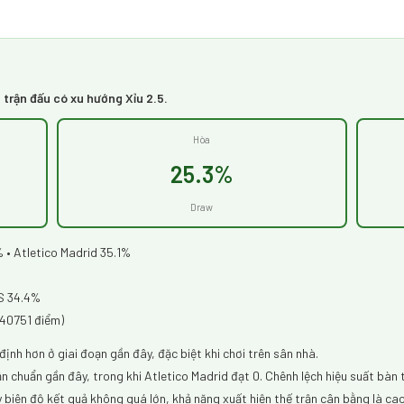
 trận đấu có xu hướng Xỉu 2.5.
Hòa
25.3%
Draw
 • Atletico Madrid 35.1%
TS 34.4%
340751 điểm)
nh hơn ở giai đoạn gần đây, đặc biệt khi chơi trên sân nhà.
 chuẩn gần đây, trong khi Atletico Madrid đạt 0. Chênh lệch hiệu suất bàn
 biên độ kết quả không quá lớn, khả năng xuất hiện thế trận cân bằng là cao