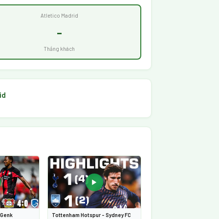
Atletico Madrid
-
Thắng khách
id
▶
 Genk
Tottenham Hotspur - Sydney FC