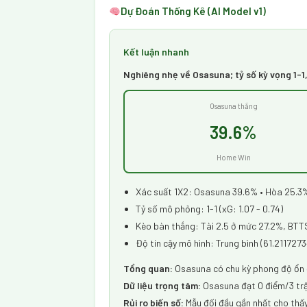
Dự Đoán Thống Kê (AI Model v1)
Kết luận nhanh
Nghiêng nhẹ về Osasuna; tỷ số kỳ vọng 1-1,
Osasuna thắng
39.6%
Home Win
Xác suất 1X2: Osasuna 39.6% • Hòa 25.3%
Tỷ số mô phỏng: 1-1 (xG: 1.07 - 0.74)
Kèo bàn thắng: Tài 2.5 ở mức 27.2%, BT
Độ tin cậy mô hình: Trung bình (61.211727
Tổng quan:
Osasuna có chu kỳ phong độ ổn đị
Dữ liệu trọng tâm:
Osasuna đạt 0 điểm/3 trận
Rủi ro biến số:
Mẫu đối đầu gần nhất cho thấy