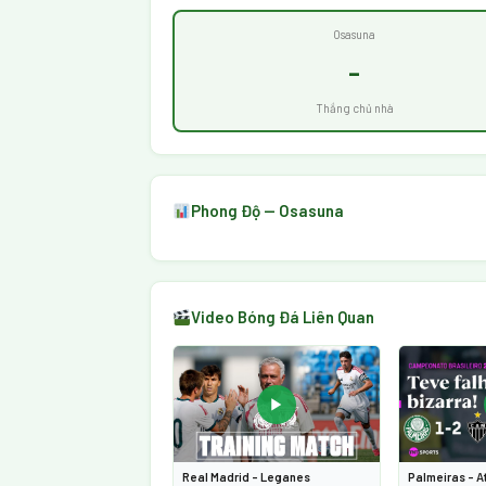
Osasuna
-
Thắng chủ nhà
Phong Độ — Osasuna
Video Bóng Đá Liên Quan
▶
Real Madrid - Leganes
Palmeiras - A