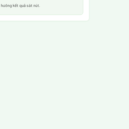
o hướng kết quả sát nút.