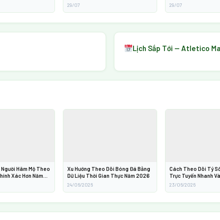
29/07
29/07
Lịch Sắp Tới — Atletico M
p Người Hâm Mộ Theo
Xu Hướng Theo Dõi Bóng Đá Bằng
Cách Theo Dõi Tỷ S
Chính Xác Hơn Năm
Dữ Liệu Thời Gian Thực Năm 2026
Trực Tuyến Nhanh Và
Năm 2026
24/06/2026
23/06/2026