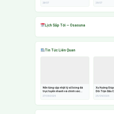
28/07
26/07
Lịch Sắp Tới — Osasuna
Tin Tức Liên Quan
Nền tảng cập nhật tỷ số bóng đá
Xu Hướng Giú
trực tuyến nhanh và chính xác
Dõi Trận Đấu 
2026
2026
27/06/2026
25/06/2026