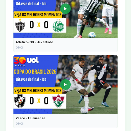
▶
Atletico-MG - Juventude
01/08
▶
Vasco - Fluminense
01/08