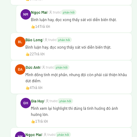
Ngọc Mai
1 天 trước
phản hồi
NM
Bình luận hay, đọc xong thấy sát với diễn biến thật.
14
Trả lời
Bảo Long
1 天 trước
phản hồi
BL
Bình luận hay, đọc xong thấy sát với diễn biến thật.
22
Trả lời
Đức Anh
1 天 trước
phản hồi
ĐA
Mình đồng tình một phần, nhưng đội còn phải cải thiện khâu
dứt điểm.
4
Trả lời
Gia Huy
1 天 trước
phản hồi
GH
Mình xem lại highlight thì đúng là tình huống đó ảnh
hưởng lớn.
1
Trả lời
Ngọc Mai
1 天 trước
phản hồi
NM