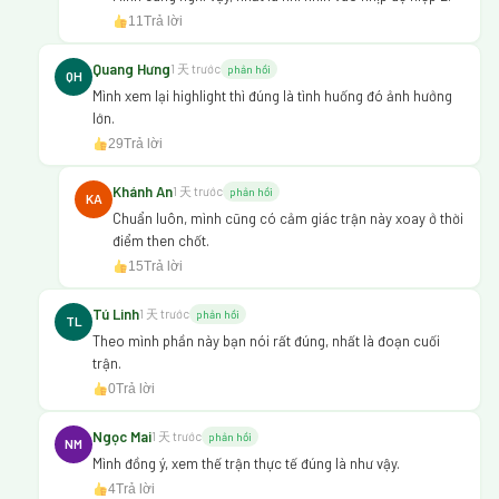
11
Trả lời
Quang Hưng
1 天 trước
phản hồi
QH
Mình xem lại highlight thì đúng là tình huống đó ảnh hưởng
lớn.
29
Trả lời
Khánh An
1 天 trước
phản hồi
KA
Chuẩn luôn, mình cũng có cảm giác trận này xoay ở thời
điểm then chốt.
15
Trả lời
Tú Linh
1 天 trước
phản hồi
TL
Theo mình phần này bạn nói rất đúng, nhất là đoạn cuối
trận.
0
Trả lời
Ngọc Mai
1 天 trước
phản hồi
NM
Mình đồng ý, xem thế trận thực tế đúng là như vậy.
4
Trả lời