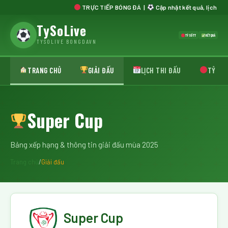
TRỰC TIẾP BÓNG ĐÁ |
Cập nhật kết quả, lịch thi đấu, 
TySoLive
TỶ SỐ TT
KẾT QUẢ
TYSOLIVE BONGDAVN
TRANG CHỦ
GIẢI ĐẤU
LỊCH THI ĐẤU
TỶ SỐ 
Super Cup
Bảng xếp hạng & thông tin giải đấu mùa 2025
Trang chủ
/
Giải đấu
Super Cup