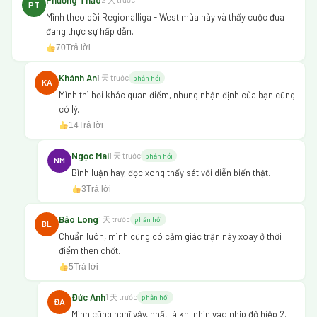
PT
Mình theo dõi Regionalliga - West mùa này và thấy cuộc đua
đang thực sự hấp dẫn.
70
Trả lời
Khánh An
1 天 trước
phản hồi
KA
Mình thì hơi khác quan điểm, nhưng nhận định của bạn cũng
có lý.
14
Trả lời
Ngọc Mai
1 天 trước
phản hồi
NM
Bình luận hay, đọc xong thấy sát với diễn biến thật.
3
Trả lời
Bảo Long
1 天 trước
phản hồi
BL
Chuẩn luôn, mình cũng có cảm giác trận này xoay ở thời
điểm then chốt.
5
Trả lời
Đức Anh
1 天 trước
phản hồi
ĐA
Mình cũng nghĩ vậy, nhất là khi nhìn vào nhịp độ hiệp 2.