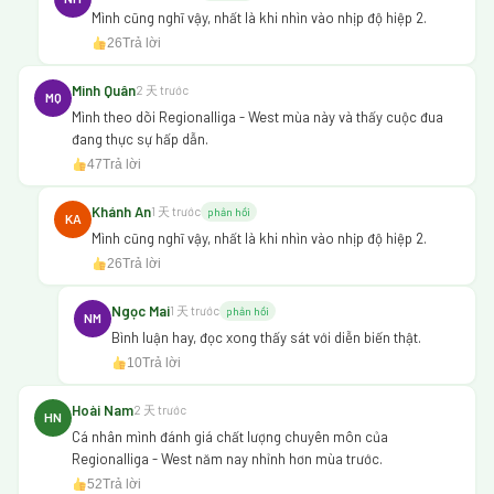
Mình cũng nghĩ vậy, nhất là khi nhìn vào nhịp độ hiệp 2.
26
Trả lời
Minh Quân
2 天 trước
MQ
Mình theo dõi Regionalliga - West mùa này và thấy cuộc đua
đang thực sự hấp dẫn.
47
Trả lời
Khánh An
1 天 trước
phản hồi
KA
Mình cũng nghĩ vậy, nhất là khi nhìn vào nhịp độ hiệp 2.
26
Trả lời
Ngọc Mai
1 天 trước
phản hồi
NM
Bình luận hay, đọc xong thấy sát với diễn biến thật.
10
Trả lời
Hoài Nam
2 天 trước
HN
Cá nhân mình đánh giá chất lượng chuyên môn của
Regionalliga - West năm nay nhỉnh hơn mùa trước.
52
Trả lời