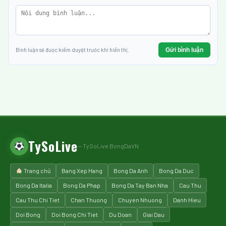
Gửi bình luận
Bình luận sẽ được kiểm duyệt trước khi hiển thị.
TySoLive
— TySoLive BongDaVN
Trang chủ
Bang Xep Hang
Bong Da Anh
Bong Da Duc
Bong Da Italia
Bong Da Phap
Bong Da Tay Ban Nha
Cau Thu
Cau Thu Chi Tiet
Chan Thuong
Chuyen Nhuong
Danh Hieu
Doi Bong
Doi Bong Chi Tiet
Du Doan
Giai Dau