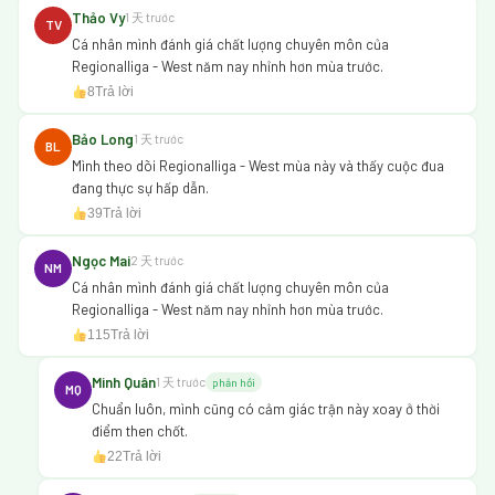
Thảo Vy
1 天 trước
TV
Cá nhân mình đánh giá chất lượng chuyên môn của
Regionalliga - West năm nay nhỉnh hơn mùa trước.
8
Trả lời
Bảo Long
1 天 trước
BL
Mình theo dõi Regionalliga - West mùa này và thấy cuộc đua
đang thực sự hấp dẫn.
39
Trả lời
Ngọc Mai
2 天 trước
NM
Cá nhân mình đánh giá chất lượng chuyên môn của
Regionalliga - West năm nay nhỉnh hơn mùa trước.
115
Trả lời
Minh Quân
1 天 trước
phản hồi
MQ
Chuẩn luôn, mình cũng có cảm giác trận này xoay ở thời
điểm then chốt.
22
Trả lời