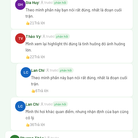
Gia Huy
1 天 trước
phản hồi
GH
Theo mình phần này bạn nói rất đúng, nhất là đoạn cuối
trận.
21
Trả lời
Thảo Vy
1 天 trước
phản hồi
TV
Mình xem lại highlight thì đúng là tình huống đó ảnh hưởng
lớn.
22
Trả lời
Lan Chi
1 天 trước
phản hồi
LC
Theo mình phần này bạn nói rất đúng, nhất là đoạn cuối
trận.
6
Trả lời
Lan Chi
1 天 trước
phản hồi
LC
Mình thì hơi khác quan điểm, nhưng nhận định của bạn cũng
có lý.
36
Trả lời
Phương Thảo
2 天 trước