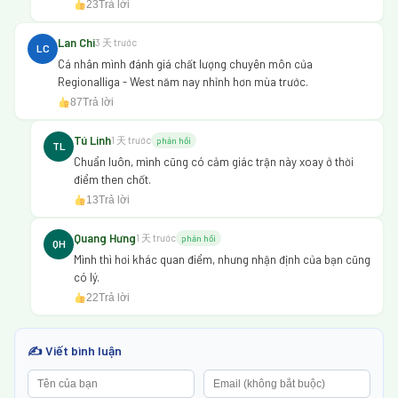
23
Trả lời
Lan Chi
3 天 trước
LC
Cá nhân mình đánh giá chất lượng chuyên môn của
Regionalliga - West năm nay nhỉnh hơn mùa trước.
87
Trả lời
Tú Linh
1 天 trước
phản hồi
TL
Chuẩn luôn, mình cũng có cảm giác trận này xoay ở thời
điểm then chốt.
13
Trả lời
Quang Hưng
1 天 trước
phản hồi
QH
Mình thì hơi khác quan điểm, nhưng nhận định của bạn cũng
có lý.
22
Trả lời
✍️ Viết bình luận