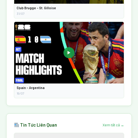
Club Brugge - St. Gilloise
31/07
▶
Spain - Argentina
19/07
Tin Tức Liên Quan
Xem tất cả →