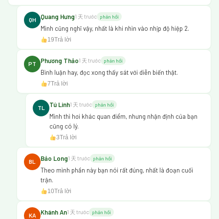
Quang Hưng
1 天 trước
phản hồi
QH
Mình cũng nghĩ vậy, nhất là khi nhìn vào nhịp độ hiệp 2.
19
Trả lời
Phương Thảo
1 天 trước
phản hồi
PT
Bình luận hay, đọc xong thấy sát với diễn biến thật.
7
Trả lời
Tú Linh
1 天 trước
phản hồi
TL
Mình thì hơi khác quan điểm, nhưng nhận định của bạn
cũng có lý.
3
Trả lời
Bảo Long
1 天 trước
phản hồi
BL
Theo mình phần này bạn nói rất đúng, nhất là đoạn cuối
trận.
10
Trả lời
Khánh An
1 天 trước
phản hồi
KA