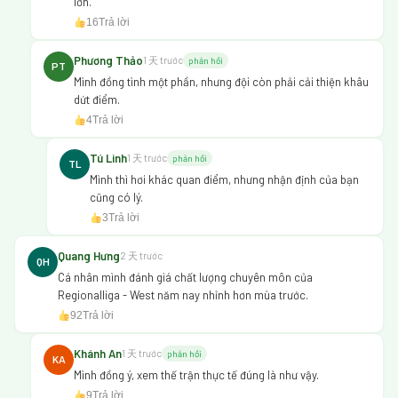
lớn.
16
Trả lời
Phương Thảo
1 天 trước
phản hồi
PT
Mình đồng tình một phần, nhưng đội còn phải cải thiện khâu
dứt điểm.
4
Trả lời
Tú Linh
1 天 trước
phản hồi
TL
Mình thì hơi khác quan điểm, nhưng nhận định của bạn
cũng có lý.
3
Trả lời
Quang Hưng
2 天 trước
QH
Cá nhân mình đánh giá chất lượng chuyên môn của
Regionalliga - West năm nay nhỉnh hơn mùa trước.
92
Trả lời
Khánh An
1 天 trước
phản hồi
KA
Mình đồng ý, xem thế trận thực tế đúng là như vậy.
9
Trả lời