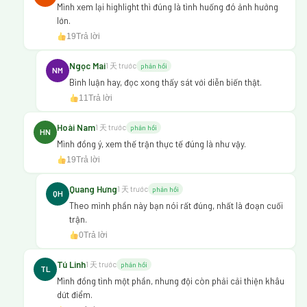
Mình xem lại highlight thì đúng là tình huống đó ảnh hưởng
lớn.
19
Trả lời
Ngọc Mai
1 天 trước
phản hồi
NM
Bình luận hay, đọc xong thấy sát với diễn biến thật.
11
Trả lời
Hoài Nam
1 天 trước
phản hồi
HN
Mình đồng ý, xem thế trận thực tế đúng là như vậy.
19
Trả lời
Quang Hưng
1 天 trước
phản hồi
QH
Theo mình phần này bạn nói rất đúng, nhất là đoạn cuối
trận.
0
Trả lời
Tú Linh
1 天 trước
phản hồi
TL
Mình đồng tình một phần, nhưng đội còn phải cải thiện khâu
dứt điểm.