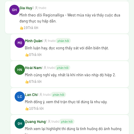
Gia Huy
2 天 trước
GH
Mình theo dõi Regionalliga - West mùa này và thấy cuộc đua
đang thực sự hấp dẫn.
19
Trả lời
Minh Quân
1 天 trước
phản hồi
MQ
Bình luận hay, đọc xong thấy sát với diễn biến thật.
0
Trả lời
Hoài Nam
1 天 trước
phản hồi
HN
Mình cũng nghĩ vậy, nhất là khi nhìn vào nhịp độ hiệp 2.
6
Trả lời
Lan Chi
1 天 trước
phản hồi
LC
Mình đồng ý, xem thế trận thực tế đúng là như vậy.
10
Trả lời
Quang Hưng
1 天 trước
phản hồi
QH
Mình xem lại highlight thì đúng là tình huống đó ảnh hưởng