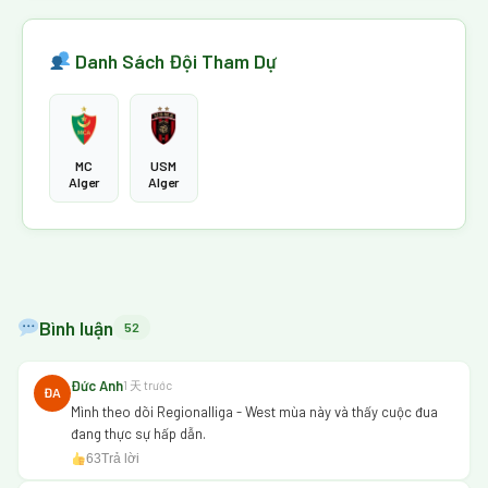
Danh Sách Đội Tham Dự
MC
USM
Alger
Alger
Bình luận
52
Đức Anh
1 天 trước
ĐA
Mình theo dõi Regionalliga - West mùa này và thấy cuộc đua
đang thực sự hấp dẫn.
63
Trả lời