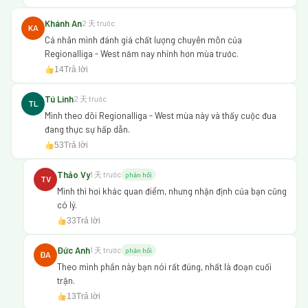
Khánh An
2 天 trước
KA
Cá nhân mình đánh giá chất lượng chuyên môn của
Regionalliga - West năm nay nhỉnh hơn mùa trước.
14
Trả lời
Tú Linh
2 天 trước
TL
Mình theo dõi Regionalliga - West mùa này và thấy cuộc đua
đang thực sự hấp dẫn.
53
Trả lời
Thảo Vy
1 天 trước
phản hồi
TV
Mình thì hơi khác quan điểm, nhưng nhận định của bạn cũng
có lý.
33
Trả lời
Đức Anh
1 天 trước
phản hồi
ĐA
Theo mình phần này bạn nói rất đúng, nhất là đoạn cuối
trận.
13
Trả lời