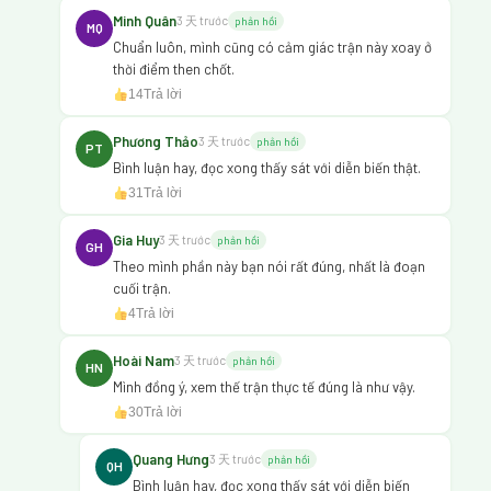
Minh Quân
3 天 trước
phản hồi
MQ
Chuẩn luôn, mình cũng có cảm giác trận này xoay ở
thời điểm then chốt.
14
Trả lời
Phương Thảo
3 天 trước
phản hồi
PT
Bình luận hay, đọc xong thấy sát với diễn biến thật.
31
Trả lời
Gia Huy
3 天 trước
phản hồi
GH
Theo mình phần này bạn nói rất đúng, nhất là đoạn
cuối trận.
4
Trả lời
Hoài Nam
3 天 trước
phản hồi
HN
Mình đồng ý, xem thế trận thực tế đúng là như vậy.
30
Trả lời
Quang Hưng
3 天 trước
phản hồi
QH
Bình luận hay, đọc xong thấy sát với diễn biến