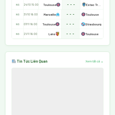
- - -
Toulouse
Estac Troyes
24/10 15:00
NS
- - -
Marseille
Toulouse
31/10 16:00
NS
- - -
Toulouse
Strasbourg
07/11 16:00
NS
- - -
Lens
Toulouse
21/11 16:00
NS
Tin Tức Liên Quan
Xem tất cả →