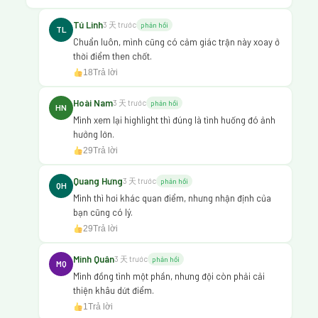
Tú Linh
3 天 trước
phản hồi
TL
Chuẩn luôn, mình cũng có cảm giác trận này xoay ở
thời điểm then chốt.
18
Trả lời
Hoài Nam
3 天 trước
phản hồi
HN
Mình xem lại highlight thì đúng là tình huống đó ảnh
hưởng lớn.
29
Trả lời
Quang Hưng
3 天 trước
phản hồi
QH
Mình thì hơi khác quan điểm, nhưng nhận định của
bạn cũng có lý.
29
Trả lời
Minh Quân
3 天 trước
phản hồi
MQ
Mình đồng tình một phần, nhưng đội còn phải cải
thiện khâu dứt điểm.
1
Trả lời