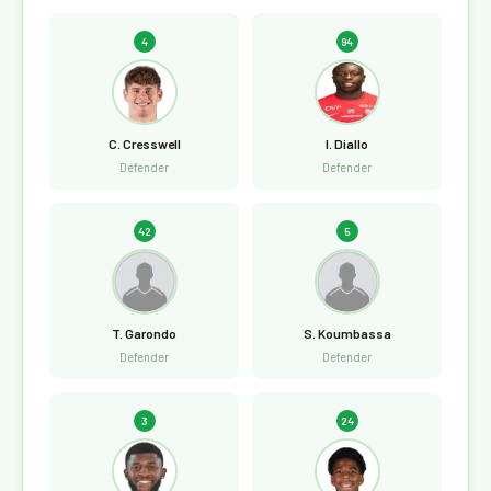
4
94
C. Cresswell
I. Diallo
Defender
Defender
42
5
T. Garondo
S. Koumbassa
Defender
Defender
3
24