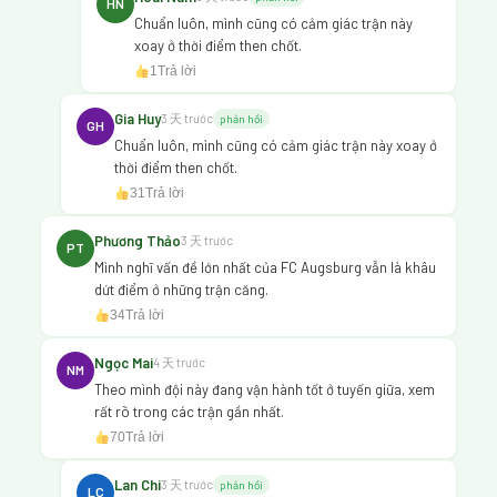
HN
Chuẩn luôn, mình cũng có cảm giác trận này
xoay ở thời điểm then chốt.
1
Trả lời
Gia Huy
3 天 trước
phản hồi
GH
Chuẩn luôn, mình cũng có cảm giác trận này xoay ở
thời điểm then chốt.
31
Trả lời
Phương Thảo
3 天 trước
PT
Mình nghĩ vấn đề lớn nhất của FC Augsburg vẫn là khâu
dứt điểm ở những trận căng.
34
Trả lời
Ngọc Mai
4 天 trước
NM
Theo mình đội này đang vận hành tốt ở tuyến giữa, xem
rất rõ trong các trận gần nhất.
70
Trả lời
Lan Chi
3 天 trước
phản hồi
LC