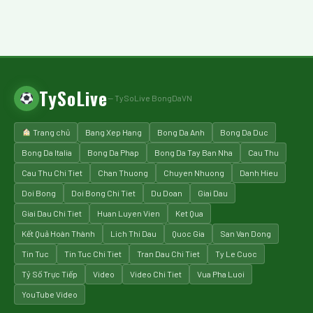
TySoLive
— TySoLive BongDaVN
Trang chủ
Bang Xep Hang
Bong Da Anh
Bong Da Duc
Bong Da Italia
Bong Da Phap
Bong Da Tay Ban Nha
Cau Thu
Cau Thu Chi Tiet
Chan Thuong
Chuyen Nhuong
Danh Hieu
Doi Bong
Doi Bong Chi Tiet
Du Doan
Giai Dau
Giai Dau Chi Tiet
Huan Luyen Vien
Ket Qua
Kết Quả Hoàn Thành
Lich Thi Dau
Quoc Gia
San Van Dong
Tin Tuc
Tin Tuc Chi Tiet
Tran Dau Chi Tiet
Ty Le Cuoc
Tỷ Số Trực Tiếp
Video
Video Chi Tiet
Vua Pha Luoi
YouTube Video