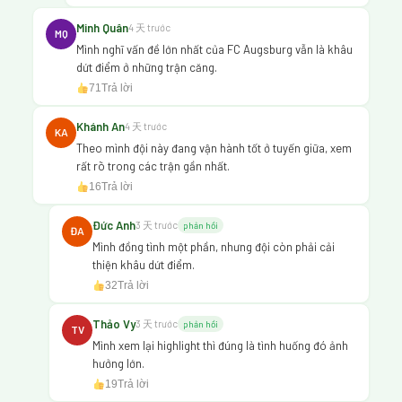
Minh Quân
4 天 trước
MQ
Mình nghĩ vấn đề lớn nhất của FC Augsburg vẫn là khâu
dứt điểm ở những trận căng.
71
Trả lời
Khánh An
4 天 trước
KA
Theo mình đội này đang vận hành tốt ở tuyến giữa, xem
rất rõ trong các trận gần nhất.
16
Trả lời
Đức Anh
3 天 trước
phản hồi
ĐA
Mình đồng tình một phần, nhưng đội còn phải cải
thiện khâu dứt điểm.
32
Trả lời
Thảo Vy
3 天 trước
phản hồi
TV
Mình xem lại highlight thì đúng là tình huống đó ảnh
hưởng lớn.
19
Trả lời