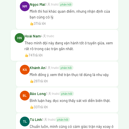
Ngọc Mai
3 天 trước
phản hồi
NM
Mình thì hơi khác quan điểm, nhưng nhận định của
bạn cũng có lý.
3
Trả lời
Hoài Nam
4 天 trước
HN
Theo mình đội này đang vận hành tốt ở tuyến giữa, xem
rất rõ trong các trận gần nhất.
74
Trả lời
Khánh An
3 天 trước
phản hồi
KA
Mình đồng ý, xem thế trận thực tế đúng là như vậy.
28
Trả lời
Bảo Long
3 天 trước
phản hồi
BL
Bình luận hay, đọc xong thấy sát với diễn biến thật.
33
Trả lời
Tú Linh
3 天 trước
phản hồi
TL
Chuẩn luôn, mình cũng có cảm giác trận này xoay ở