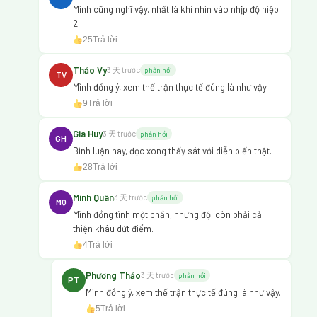
Mình cũng nghĩ vậy, nhất là khi nhìn vào nhịp độ hiệp
2.
25
Trả lời
Thảo Vy
3 天 trước
phản hồi
TV
Mình đồng ý, xem thế trận thực tế đúng là như vậy.
9
Trả lời
Gia Huy
3 天 trước
phản hồi
GH
Bình luận hay, đọc xong thấy sát với diễn biến thật.
28
Trả lời
Minh Quân
3 天 trước
phản hồi
MQ
Mình đồng tình một phần, nhưng đội còn phải cải
thiện khâu dứt điểm.
4
Trả lời
Phương Thảo
3 天 trước
phản hồi
PT
Mình đồng ý, xem thế trận thực tế đúng là như vậy.
5
Trả lời