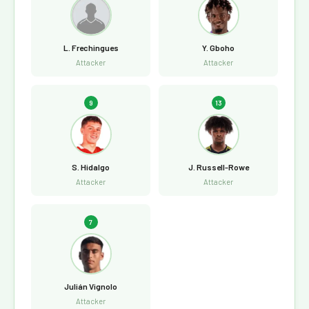
L. Frechingues
Y. Gboho
Attacker
Attacker
9
13
S. Hidalgo
J. Russell-Rowe
Attacker
Attacker
7
Julián Vignolo
Attacker