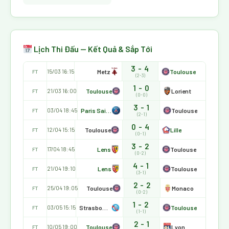
Lịch Thi Đấu — Kết Quả & Sắp Tới
3 - 4
Metz
Toulouse
15/03 16:15
FT
(2-3)
1 - 0
Toulouse
Lorient
21/03 16:00
FT
(0-0)
3 - 1
Paris Saint Germain
Toulouse
03/04 18:45
FT
(2-1)
0 - 4
Toulouse
Lille
12/04 15:15
FT
(0-1)
3 - 2
Lens
Toulouse
17/04 18:45
FT
(0-2)
4 - 1
Lens
Toulouse
21/04 19:10
FT
(3-1)
2 - 2
Toulouse
Monaco
25/04 19:05
FT
(0-2)
1 - 2
Strasbourg
Toulouse
03/05 15:15
FT
(1-1)
2 - 1
Toulouse
Lyon
10/05 19:00
FT