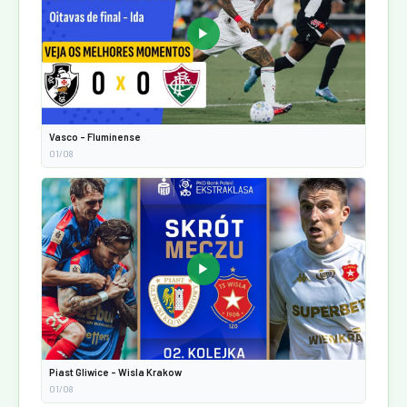
▶
Vasco - Fluminense
01/08
▶
Piast Gliwice - Wisla Krakow
01/08