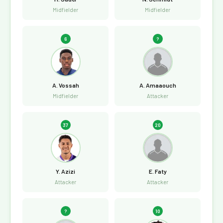
Midfielder
Midfielder
6
?
A. Vossah
A. Amaaouch
Midfielder
Attacker
37
20
Y. Azizi
E. Faty
Attacker
Attacker
?
10