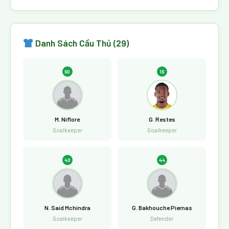
Danh Sách Cầu Thủ (29)
60
16
M. Niflore
G. Restes
Goalkeeper
Goalkeeper
40
44
N. Said Mchindra
G. Bakhouche Piernas
Goalkeeper
Defender