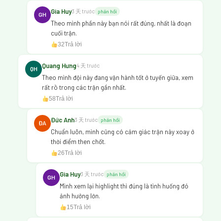
Gia Huy
3 天 trước
phản hồi
GH
Theo mình phần này bạn nói rất đúng, nhất là đoạn
cuối trận.
32
Trả lời
Quang Hưng
4 天 trước
QH
Theo mình đội này đang vận hành tốt ở tuyến giữa, xem
rất rõ trong các trận gần nhất.
58
Trả lời
Đức Anh
3 天 trước
phản hồi
ĐA
Chuẩn luôn, mình cũng có cảm giác trận này xoay ở
thời điểm then chốt.
26
Trả lời
Gia Huy
3 天 trước
phản hồi
GH
Mình xem lại highlight thì đúng là tình huống đó
ảnh hưởng lớn.
15
Trả lời