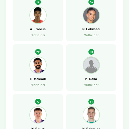
17
34
A. Francis
N. Lahmadi
Midfielder
Midfielder
22
28
R. Messali
M. Saka
Midfielder
Midfielder
77
31
M. Sauer
N. Schmidt