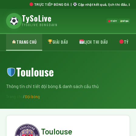
TRỰC TIẾP BÓNG ĐÁ |
Cập nhật kết quả, lịch thi đấu, bảng xếp hạ
TySoLive
TỶ SỐ TT
KẾT QUẢ
TYSOLIVE BONGDAVN
TRANG CHỦ
GIẢI ĐẤU
LỊCH THI ĐẤU
TỶ SỐ 
Toulouse
Thông tin chi tiết đội bóng & danh sách cầu thủ
Trang chủ
/
Đội bóng
Toulouse