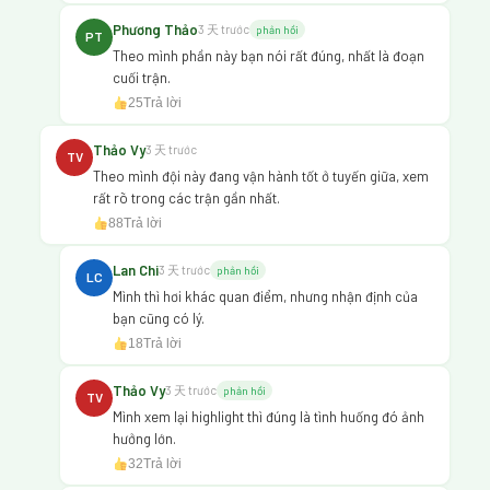
Phương Thảo
3 天 trước
phản hồi
PT
Theo mình phần này bạn nói rất đúng, nhất là đoạn
cuối trận.
25
Trả lời
Thảo Vy
3 天 trước
TV
Theo mình đội này đang vận hành tốt ở tuyến giữa, xem
rất rõ trong các trận gần nhất.
88
Trả lời
Lan Chi
3 天 trước
phản hồi
LC
Mình thì hơi khác quan điểm, nhưng nhận định của
bạn cũng có lý.
18
Trả lời
Thảo Vy
3 天 trước
phản hồi
TV
Mình xem lại highlight thì đúng là tình huống đó ảnh
hưởng lớn.
32
Trả lời