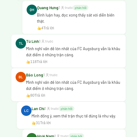
Quang Hưng
3 天 trước
phản hồi
QH
Bình luận hay, đọc xong thấy sát với diễn biến
thật.
4
Trả lời
Tú Linh
3 天 trước
TL
Mình nghĩ vấn đề lớn nhất của FC Augsburg vẫn là khâu
dứt điểm ở những trận căng.
118
Trả lời
Bảo Long
3 天 trước
BL
Mình nghĩ vấn đề lớn nhất của FC Augsburg vẫn là khâu
dứt điểm ở những trận căng.
80
Trả lời
Lan Chi
3 天 trước
phản hồi
LC
Mình đồng ý, xem thế trận thực tế đúng là như vậy.
31
Trả lời
Hoài Nam
3 天 trước
phản hồi