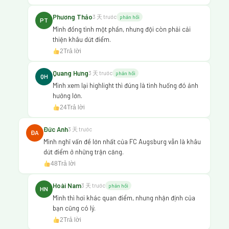
Phương Thảo
3 天 trước
phản hồi
PT
Mình đồng tình một phần, nhưng đội còn phải cải
thiện khâu dứt điểm.
2
Trả lời
Quang Hưng
3 天 trước
phản hồi
QH
Mình xem lại highlight thì đúng là tình huống đó ảnh
hưởng lớn.
24
Trả lời
Đức Anh
3 天 trước
ĐA
Mình nghĩ vấn đề lớn nhất của FC Augsburg vẫn là khâu
dứt điểm ở những trận căng.
48
Trả lời
Hoài Nam
3 天 trước
phản hồi
HN
Mình thì hơi khác quan điểm, nhưng nhận định của
bạn cũng có lý.
2
Trả lời