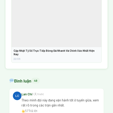
Cập Nhật Tỷ Số Trực Tiếp Bóng Đá Nhanh Và Chính Xác Nhất Hiện
Nay
22/06
Bình luận
49
Lan Chi
3 天 trước
LC
Theo mình đội này đang vận hành tốt ở tuyến giữa, xem
rất rõ trong các trận gần nhất.
57
Trả lời