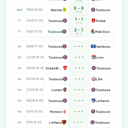
(1-0)
0 - 0
Nantes
Toulouse
17/05 19:00
AWD
(0-0)
1 - 1
Toulouse
Rodez
25/07 17:00
FT
(1-0)
2 - 1
Toulouse
Real Sociedad
31/07 17:00
FT
(2-1)
- - -
Toulouse
Hamburger SV
15/08 17:00
NS
- - -
Toulouse
Lyon
22/08 18:45
NS
- - -
Stade Brestois 29
Toulouse
29/08 18:45
NS
- - -
Toulouse
Lille
03/09 18:45
NS
- - -
Lorient
Toulouse
12/09 18:45
NS
- - -
Toulouse
Le Havre
19/09 15:00
NS
- - -
Monaco
Toulouse
10/10 15:00
NS
- - -
Le Mans
Toulouse
17/10 15:00
NS