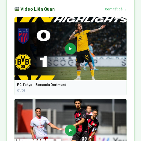
Video Liên Quan
Xem tất cả →
▶
F.C.Tokyo - Borussia Dortmund
01/08
▶