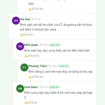
thật.
10
Trả lời
Gia Huy
3 天 trước
GH
Mình nghĩ vấn đề lớn nhất của FC Augsburg vẫn là khâu
dứt điểm ở những trận căng.
6
Trả lời
Minh Quân
3 天 trước
phản hồi
MQ
Bình luận hay, đọc xong thấy sát với diễn biến thật.
19
Trả lời
Phương Thảo
3 天 trước
phản hồi
PT
Mình đồng ý, xem thế trận thực tế đúng là như vậy.
14
Trả lời
Hoài Nam
3 天 trước
phản hồi
HN
Mình cũng nghĩ vậy, nhất là khi nhìn vào nhịp độ hiệp
2.
8
Trả lời