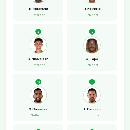
M. McKenzie
D. Methalie
Defender
Defender
2
12
R. Nicolaisen
C. Tapé
Defender
Defender
23
15
C. Cásseres
A. Dønnum
Midfielder
Midfielder