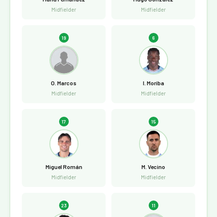
Midfielder
Midfielder
19
6
O. Marcos
I. Moriba
Midfielder
Midfielder
17
15
Miguel Román
M. Vecino
Midfielder
Midfielder
23
11