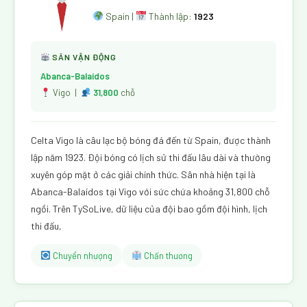
Spain |
Thành lập:
1923
SÂN VẬN ĐỘNG
Abanca-Balaídos
Vigo |
31,800
chỗ
Celta Vigo là câu lạc bộ bóng đá đến từ Spain, được thành
lập năm 1923. Đội bóng có lịch sử thi đấu lâu dài và thường
xuyên góp mặt ở các giải chính thức. Sân nhà hiện tại là
Abanca-Balaídos tại Vigo với sức chứa khoảng 31,800 chỗ
ngồi. Trên TySoLive, dữ liệu của đội bao gồm đội hình, lịch
thi đấu,
Chuyển nhượng
Chấn thương