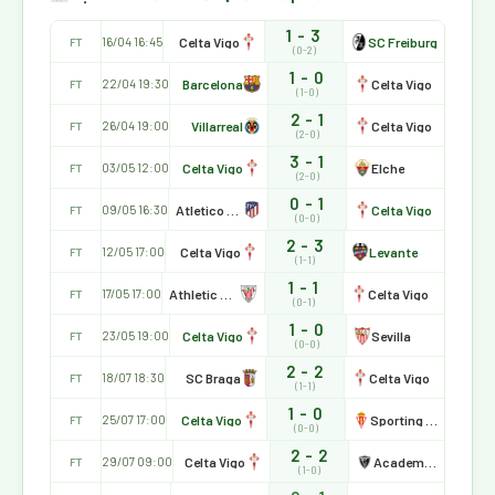
1 - 3
Celta Vigo
SC Freiburg
16/04 16:45
FT
(0-2)
1 - 0
Barcelona
Celta Vigo
22/04 19:30
FT
(1-0)
2 - 1
Villarreal
Celta Vigo
26/04 19:00
FT
(2-0)
3 - 1
Celta Vigo
Elche
03/05 12:00
FT
(2-0)
0 - 1
Atletico Madrid
Celta Vigo
09/05 16:30
FT
(0-0)
2 - 3
Celta Vigo
Levante
12/05 17:00
FT
(1-1)
1 - 1
Athletic Club
Celta Vigo
17/05 17:00
FT
(0-1)
1 - 0
Celta Vigo
Sevilla
23/05 19:00
FT
(0-0)
2 - 2
SC Braga
Celta Vigo
18/07 18:30
FT
(1-1)
1 - 0
Celta Vigo
Sporting Gijon
25/07 17:00
FT
(0-0)
2 - 2
Celta Vigo
Academico Viseu
29/07 09:00
FT
(1-0)