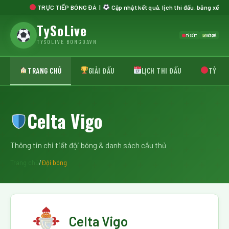
TRỰC TIẾP BÓNG ĐÁ |
Cập nhật kết quả, lịch thi đấu, bảng xếp hạng mới 
TySoLive
TỶ SỐ TT
KẾT QUẢ
TYSOLIVE BONGDAVN
TRANG CHỦ
GIẢI ĐẤU
LỊCH THI ĐẤU
TỶ SỐ 
Celta Vigo
Thông tin chi tiết đội bóng & danh sách cầu thủ
Trang chủ
/
Đội bóng
Celta Vigo