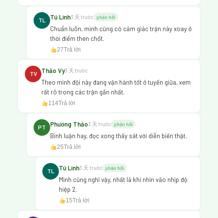
Tú Linh
3 天 trước
phản hồi
TL
Chuẩn luôn, mình cũng có cảm giác trận này xoay ở
thời điểm then chốt.
27
Trả lời
Thảo Vy
3 天 trước
TV
Theo mình đội này đang vận hành tốt ở tuyến giữa, xem
rất rõ trong các trận gần nhất.
114
Trả lời
Phương Thảo
3 天 trước
phản hồi
PT
Bình luận hay, đọc xong thấy sát với diễn biến thật.
25
Trả lời
Tú Linh
3 天 trước
phản hồi
TL
Mình cũng nghĩ vậy, nhất là khi nhìn vào nhịp độ
hiệp 2.
15
Trả lời