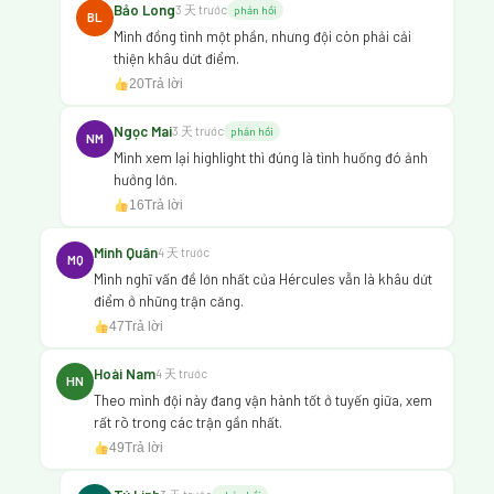
Bảo Long
3 天 trước
phản hồi
BL
Mình đồng tình một phần, nhưng đội còn phải cải
thiện khâu dứt điểm.
20
Trả lời
Ngọc Mai
3 天 trước
phản hồi
NM
Mình xem lại highlight thì đúng là tình huống đó ảnh
hưởng lớn.
16
Trả lời
Minh Quân
4 天 trước
MQ
Mình nghĩ vấn đề lớn nhất của Hércules vẫn là khâu dứt
điểm ở những trận căng.
47
Trả lời
Hoài Nam
4 天 trước
HN
Theo mình đội này đang vận hành tốt ở tuyến giữa, xem
rất rõ trong các trận gần nhất.
49
Trả lời