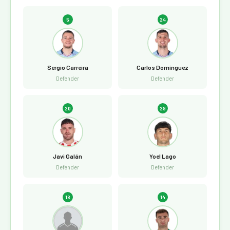
5
24
Sergio Carreira
Carlos Domínguez
Defender
Defender
20
29
Javi Galán
Yoel Lago
Defender
Defender
18
14