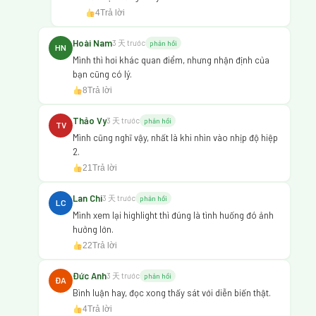
4
Trả lời
Hoài Nam
3 天 trước
phản hồi
HN
Mình thì hơi khác quan điểm, nhưng nhận định của
bạn cũng có lý.
8
Trả lời
Thảo Vy
3 天 trước
phản hồi
TV
Mình cũng nghĩ vậy, nhất là khi nhìn vào nhịp độ hiệp
2.
21
Trả lời
Lan Chi
3 天 trước
phản hồi
LC
Mình xem lại highlight thì đúng là tình huống đó ảnh
hưởng lớn.
22
Trả lời
Đức Anh
3 天 trước
phản hồi
ĐA
Bình luận hay, đọc xong thấy sát với diễn biến thật.
4
Trả lời