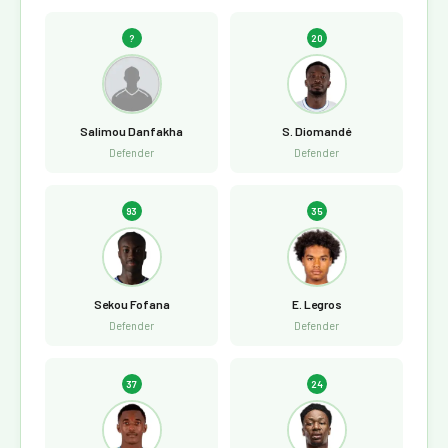
?
20
Salimou Danfakha
S. Diomandé
Defender
Defender
93
35
Sekou Fofana
E. Legros
Defender
Defender
37
24