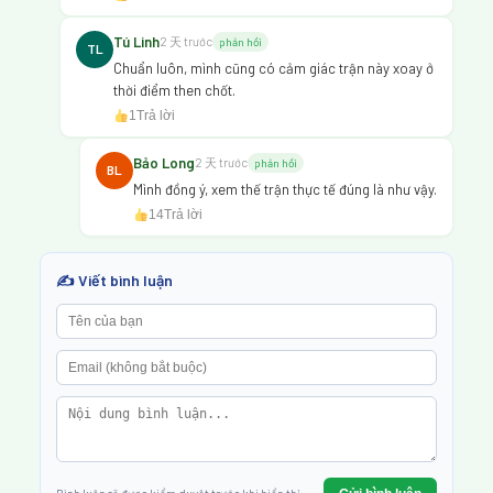
Tú Linh
2 天 trước
phản hồi
TL
Chuẩn luôn, mình cũng có cảm giác trận này xoay ở
thời điểm then chốt.
1
Trả lời
Bảo Long
2 天 trước
phản hồi
BL
Mình đồng ý, xem thế trận thực tế đúng là như vậy.
14
Trả lời
✍️ Viết bình luận