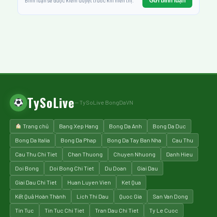
Gửi bình luận
Bình luận sẽ được kiểm duyệt trước khi hiển thị.
TySoLive
— TySoLive BongDaVN
Trang chủ
Bang Xep Hang
Bong Da Anh
Bong Da Duc
Bong Da Italia
Bong Da Phap
Bong Da Tay Ban Nha
Cau Thu
Cau Thu Chi Tiet
Chan Thuong
Chuyen Nhuong
Danh Hieu
Doi Bong
Doi Bong Chi Tiet
Du Doan
Giai Dau
Giai Dau Chi Tiet
Huan Luyen Vien
Ket Qua
Kết Quả Hoàn Thành
Lich Thi Dau
Quoc Gia
San Van Dong
Tin Tuc
Tin Tuc Chi Tiet
Tran Dau Chi Tiet
Ty Le Cuoc