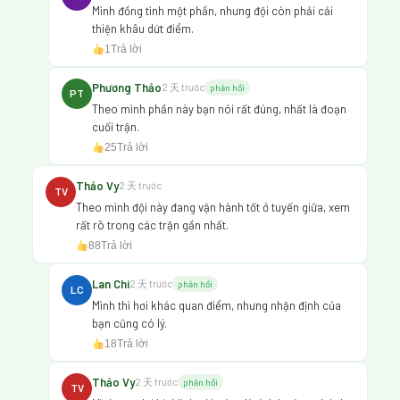
Mình đồng tình một phần, nhưng đội còn phải cải
thiện khâu dứt điểm.
1
Trả lời
Phương Thảo
2 天 trước
phản hồi
PT
Theo mình phần này bạn nói rất đúng, nhất là đoạn
cuối trận.
25
Trả lời
Thảo Vy
2 天 trước
TV
Theo mình đội này đang vận hành tốt ở tuyến giữa, xem
rất rõ trong các trận gần nhất.
88
Trả lời
Lan Chi
2 天 trước
phản hồi
LC
Mình thì hơi khác quan điểm, nhưng nhận định của
bạn cũng có lý.
18
Trả lời
Thảo Vy
2 天 trước
phản hồi
TV