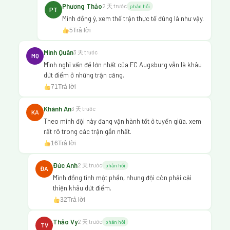
Phương Thảo
2 天 trước
phản hồi
PT
Mình đồng ý, xem thế trận thực tế đúng là như vậy.
5
Trả lời
Minh Quân
3 天 trước
MQ
Mình nghĩ vấn đề lớn nhất của FC Augsburg vẫn là khâu
dứt điểm ở những trận căng.
71
Trả lời
Khánh An
3 天 trước
KA
Theo mình đội này đang vận hành tốt ở tuyến giữa, xem
rất rõ trong các trận gần nhất.
16
Trả lời
Đức Anh
2 天 trước
phản hồi
ĐA
Mình đồng tình một phần, nhưng đội còn phải cải
thiện khâu dứt điểm.
32
Trả lời
Thảo Vy
2 天 trước
phản hồi
TV