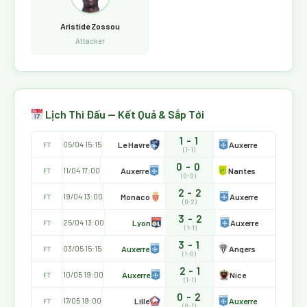
Aristide Zossou
Attacker
Lịch Thi Đấu — Kết Quả & Sắp Tới
1 - 1
Le Havre
Auxerre
05/04 15:15
FT
(1-1)
0 - 0
Auxerre
Nantes
11/04 17:00
FT
(0-0)
2 - 2
Monaco
Auxerre
19/04 13:00
FT
(0-2)
3 - 2
Lyon
Auxerre
25/04 13:00
FT
(1-1)
3 - 1
Auxerre
Angers
03/05 15:15
FT
(1-0)
2 - 1
Auxerre
Nice
10/05 19:00
FT
(1-1)
0 - 2
Lille
Auxerre
17/05 19:00
FT
(0-1)