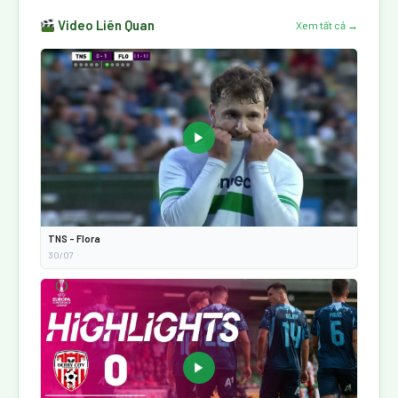
Video Liên Quan
Xem tất cả →
▶
TNS - Flora
30/07
▶