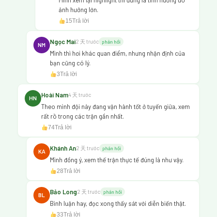
ảnh hưởng lớn.
15
Trả lời
Ngọc Mai
2 天 trước
phản hồi
NM
Mình thì hơi khác quan điểm, nhưng nhận định của
bạn cũng có lý.
3
Trả lời
Hoài Nam
4 天 trước
HN
Theo mình đội này đang vận hành tốt ở tuyến giữa, xem
rất rõ trong các trận gần nhất.
74
Trả lời
Khánh An
2 天 trước
phản hồi
KA
Mình đồng ý, xem thế trận thực tế đúng là như vậy.
28
Trả lời
Bảo Long
2 天 trước
phản hồi
BL
Bình luận hay, đọc xong thấy sát với diễn biến thật.
33
Trả lời