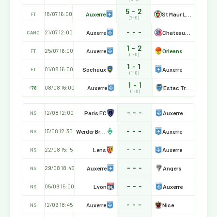
5 - 2
Auxerre
St Maur Lusitanos
18/07 16:00
FT
(2-0)
- - -
Auxerre
Chateauroux
21/07 12:00
CANC
1 - 2
Auxerre
Orleans
25/07 16:00
FT
(1-0)
1 - 1
Sochaux
Auxerre
01/08 16:00
FT
(1-0)
1 - 1
Auxerre
Estac Troyes
08/08 16:00
78'
(1-0)
- - -
Paris FC
Auxerre
12/08 12:00
NS
- - -
Werder Bremen
Auxerre
15/08 12:30
NS
- - -
Lens
Auxerre
22/08 15:15
NS
- - -
Auxerre
Angers
29/08 18:45
NS
- - -
Lyon
Auxerre
05/09 15:00
NS
- - -
Auxerre
Nice
12/09 18:45
NS