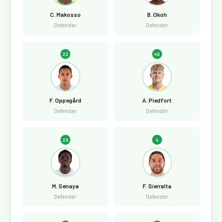
C. Makosso
B. Okoh
Defender
Defender
22
46
F. Oppegård
A. Piedfort
Defender
Defender
29
4
M. Senaya
F. Sierralta
Defender
Defender