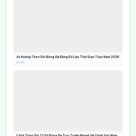
Xu Hướng Theo Dõi Bóng Đá Bằng Dữ Liệu Thời Gian Thực Năm 2026
24/06
Cách Theo Dõi Tỷ Số Bóng Đá Trực Tuyến Nhanh Và Chính Xác Năm