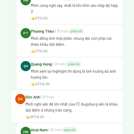
HN
Mình cũng nghĩ vậy, nhất là khi nhìn vào nhịp độ hiệp
2.
8
Trả lời
Phương Thảo
2 天 trước
phản hồi
PT
Mình đồng tình một phần, nhưng đội còn phải cải
thiện khâu dứt điểm.
2
Trả lời
Quang Hưng
2 天 trước
phản hồi
QH
Mình xem lại highlight thì đúng là tình huống đó ảnh
hưởng lớn.
24
Trả lời
Đức Anh
2 天 trước
ĐA
Mình nghĩ vấn đề lớn nhất của FC Augsburg vẫn là khâu
dứt điểm ở những trận căng.
48
Trả lời
Hoài Nam
2 天 trước
phản hồi
HN