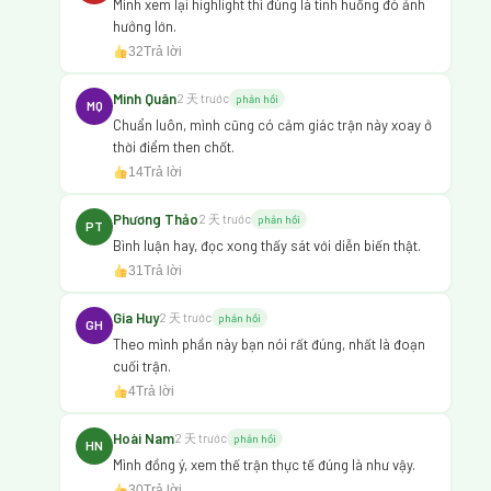
Mình xem lại highlight thì đúng là tình huống đó ảnh
hưởng lớn.
32
Trả lời
Minh Quân
2 天 trước
phản hồi
MQ
Chuẩn luôn, mình cũng có cảm giác trận này xoay ở
thời điểm then chốt.
14
Trả lời
Phương Thảo
2 天 trước
phản hồi
PT
Bình luận hay, đọc xong thấy sát với diễn biến thật.
31
Trả lời
Gia Huy
2 天 trước
phản hồi
GH
Theo mình phần này bạn nói rất đúng, nhất là đoạn
cuối trận.
4
Trả lời
Hoài Nam
2 天 trước
phản hồi
HN
Mình đồng ý, xem thế trận thực tế đúng là như vậy.
30
Trả lời