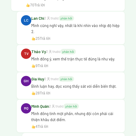
70
Trả lời
Lan Chi
2 天 trước
phản hồi
LC
Mình cũng nghĩ vậy, nhất là khi nhìn vào nhịp độ hiệp
2.
25
Trả lời
Thảo Vy
2 天 trước
phản hồi
TV
Mình đồng ý, xem thế trận thực tế đúng là như vậy.
9
Trả lời
Gia Huy
2 天 trước
phản hồi
GH
Bình luận hay, đọc xong thấy sát với diễn biến thật.
28
Trả lời
Minh Quân
2 天 trước
phản hồi
MQ
Mình đồng tình một phần, nhưng đội còn phải cải
thiện khâu dứt điểm.
4
Trả lời