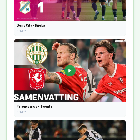
Derry City - Rijeka
30/07
▶
Ferencvaros - Twente
30/07