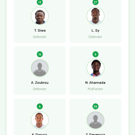
13
27
T. Siwe
L. Sy
Defender
Defender
15
8
A. Zoukrou
N. Ahamada
Defender
Midfielder
5
36
K. Danois
T. Devernois