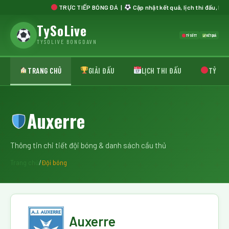
TRỰC TIẾP BÓNG ĐÁ |
Cập nhật kết quả, lịch thi đấu, bảng xếp hạn
TySoLive
TỶ SỐ TT
KẾT QUẢ
TYSOLIVE BONGDAVN
TRANG CHỦ
GIẢI ĐẤU
LỊCH THI ĐẤU
TỶ SỐ 
Auxerre
Thông tin chi tiết đội bóng & danh sách cầu thủ
Trang chủ
/
Đội bóng
Auxerre