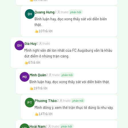
Quang Hưng
2 天 trước
phản hồi
QH
Bình luận hay, đọc xong thấy sát với diễn biến
thật.
10
Trả lời
Gia Huy
2 天 trước
GH
Mình nghĩ vấn đề lớn nhất của FC Augsburg vẫn là khâu
dứt điểm ở những trận căng.
6
Trả lời
Minh Quân
2 天 trước
phản hồi
MQ
Bình luận hay, đọc xong thấy sát với diễn biến thật.
19
Trả lời
Phương Thảo
2 天 trước
phản hồi
PT
Mình đồng ý, xem thế trận thực tế đúng là như vậy.
14
Trả lời
Hoài Nam
2 天 trước
phản hồi