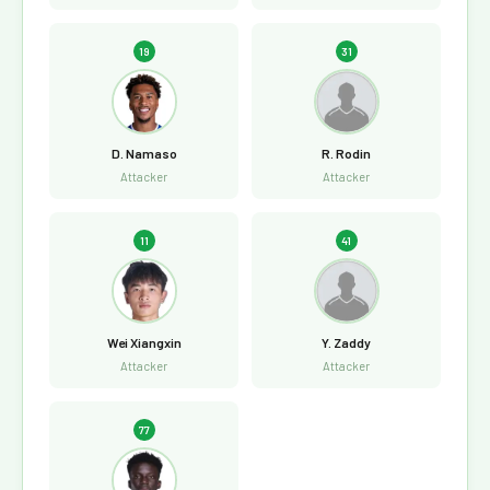
19
31
D. Namaso
R. Rodin
Attacker
Attacker
11
41
Wei Xiangxin
Y. Zaddy
Attacker
Attacker
77