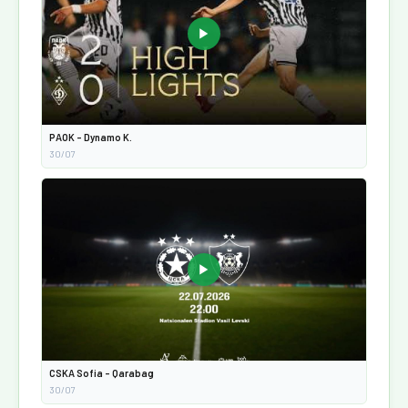
▶
PAOK - Dynamo K.
30/07
▶
CSKA Sofia - Qarabag
30/07