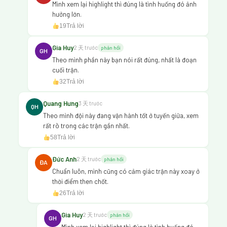
Mình xem lại highlight thì đúng là tình huống đó ảnh
hưởng lớn.
19
Trả lời
Gia Huy
2 天 trước
phản hồi
GH
Theo mình phần này bạn nói rất đúng, nhất là đoạn
cuối trận.
32
Trả lời
Quang Hưng
3 天 trước
QH
Theo mình đội này đang vận hành tốt ở tuyến giữa, xem
rất rõ trong các trận gần nhất.
58
Trả lời
Đức Anh
2 天 trước
phản hồi
ĐA
Chuẩn luôn, mình cũng có cảm giác trận này xoay ở
thời điểm then chốt.
26
Trả lời
Gia Huy
2 天 trước
phản hồi
GH
Mình xem lại highlight thì đúng là tình huống đó