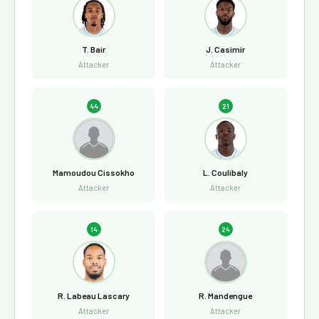
T. Bair
J. Casimir
Attacker
Attacker
44
21
Mamoudou Cissokho
L. Coulibaly
Attacker
Attacker
14
24
R. Labeau Lascary
R. Mandengue
Attacker
Attacker