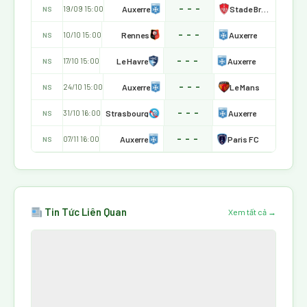
- - -
Auxerre
Stade Brestois 29
19/09 15:00
NS
- - -
Rennes
Auxerre
10/10 15:00
NS
- - -
Le Havre
Auxerre
17/10 15:00
NS
- - -
Auxerre
Le Mans
24/10 15:00
NS
- - -
Strasbourg
Auxerre
31/10 16:00
NS
- - -
Auxerre
Paris FC
07/11 16:00
NS
Tin Tức Liên Quan
Xem tất cả →