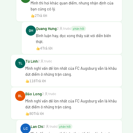
Mình thì hơi khác quan điểm, nhưng nhận định của
bạn cũng có lý.
2
Trả lời
Quang Hưng
2 天 trước
phản hồi
QH
Bình luận hay, đọc xong thấy sát với diễn biến
thật.
4
Trả lời
Tú Linh
2 天 trước
TL
Mình nghĩ vấn đề lớn nhất của FC Augsburg vẫn là khâu
dứt điểm ở những trận căng.
118
Trả lời
Bảo Long
2 天 trước
BL
Mình nghĩ vấn đề lớn nhất của FC Augsburg vẫn là khâu
dứt điểm ở những trận căng.
80
Trả lời
Lan Chi
2 天 trước
phản hồi
LC