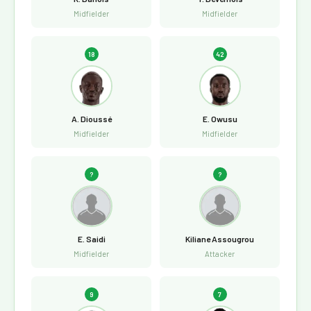
Midfielder
Midfielder
18
42
A. Dioussé
E. Owusu
Midfielder
Midfielder
?
?
E. Saidi
Kiliane Assougrou
Midfielder
Attacker
9
7