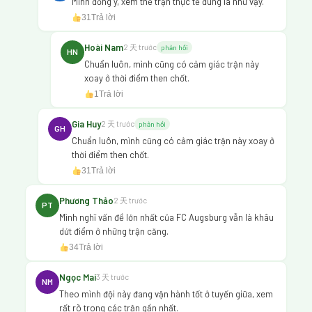
Mình đồng ý, xem thế trận thực tế đúng là như vậy.
31
Trả lời
Hoài Nam
2 天 trước
phản hồi
HN
Chuẩn luôn, mình cũng có cảm giác trận này
xoay ở thời điểm then chốt.
1
Trả lời
Gia Huy
2 天 trước
phản hồi
GH
Chuẩn luôn, mình cũng có cảm giác trận này xoay ở
thời điểm then chốt.
31
Trả lời
Phương Thảo
2 天 trước
PT
Mình nghĩ vấn đề lớn nhất của FC Augsburg vẫn là khâu
dứt điểm ở những trận căng.
34
Trả lời
Ngọc Mai
3 天 trước
NM
Theo mình đội này đang vận hành tốt ở tuyến giữa, xem
rất rõ trong các trận gần nhất.