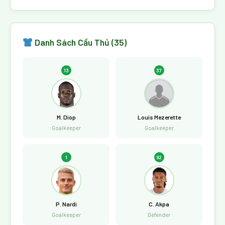
Danh Sách Cầu Thủ (35)
13
37
M. Diop
Louis Mezerette
Goalkeeper
Goalkeeper
1
92
P. Nardi
C. Akpa
Goalkeeper
Defender