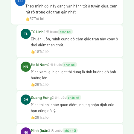
LC
Theo mình đội này đang vận hành tốt ở tuyến giữa, xem
rất rõ trong các trận gần nhất.
57
Trả lời
Tú Linh
2 天 trước
phản hồi
TL
Chuẩn luôn, mình cũng có cảm giác trận này xoay ở
thời điểm then chốt.
18
Trả lời
Hoài Nam
2 天 trước
phản hồi
HN
Mình xem lại highlight thì đúng là tình huống đó ảnh
hưởng lớn.
29
Trả lời
Quang Hưng
2 天 trước
phản hồi
QH
Mình thì hơi khác quan điểm, nhưng nhận định của
bạn cũng có lý.
29
Trả lời
Minh Quân
2 天 trước
phản hồi
MQ