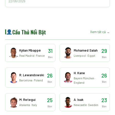
22/06/2026
Cầu Thủ Nổi Bật
Xem tất cả →
31
29
Kylian Mbappé
Mohamed Salah
Real Madrid · France
Liverpool · Egypt
Bàn
Bàn
H. Kane
26
26
R. Lewandowski
Bayern München ·
Barcelona · Poland
Bàn
Bàn
England
25
23
M. Retegui
A. Isak
Atalanta · Italy
Newcastle · Sweden
Bàn
Bàn