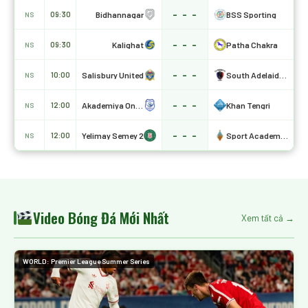
- - -
Bidhannagar
BSS Sporting
09:30
NS
- - -
Kalighat
Patha Chakra
09:30
NS
- - -
Salisbury United
South Adelaide Panthers
10:00
NS
- - -
Akademiya Ontustik
Khan Tengri
12:00
NS
- - -
Yelimay Semey 2
Sport Academy Kairat
12:00
NS
Video Bóng Đá Mới Nhất
Xem tất cả →
WORLD: Premier League Summer Series