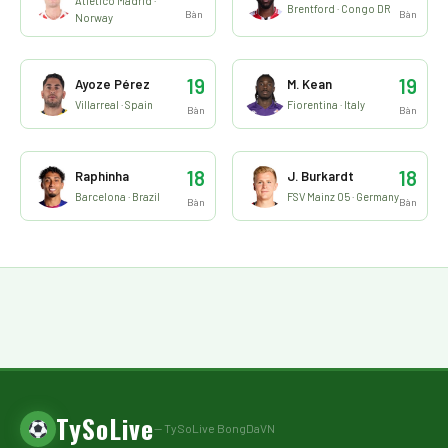
Atletico Madrid ·
Brentford · Congo DR
Bàn
Bàn
Norway
19
19
Ayoze Pérez
M. Kean
Villarreal · Spain
Fiorentina · Italy
Bàn
Bàn
18
18
Raphinha
J. Burkardt
Barcelona · Brazil
FSV Mainz 05 · Germany
Bàn
Bàn
TySoLive
— TySoLive BongDaVN