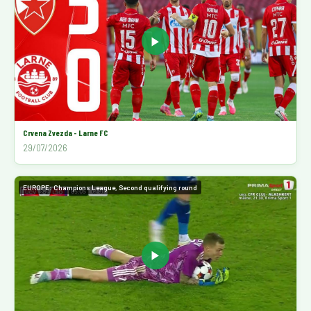
▶
Crvena Zvezda - Larne FC
29/07/2026
EUROPE: Champions League, Second qualifying round
▶