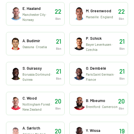
E. Haaland
22
22
M. Greenwood
Manchester City ·
Marseille · England
Bàn
Bàn
Norway
P. Schick
21
21
A. Budimir
Bayer Leverkusen ·
Osasuna · Croatia
Bàn
Bàn
Czechia
S. Guirassy
O. Dembélé
21
21
Borussia Dortmund ·
Paris Saint Germain ·
Bàn
Bàn
Guinea
France
C. Wood
20
20
B. Mbeumo
Nottingham Forest ·
Brentford · Cameroon
Bàn
Bàn
New Zealand
A. Sørloth
20
19
Y. Wissa