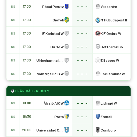
- - -
Pápai Perutz
Veszprém
17:00
NS
- - -
Siofok
MTK Budapest II
17:00
NS
- - -
IF Karlstad W
KIF Örebro W
17:00
NS
- - -
Hu Ge W
Heffnersklubbans W
17:00
NS
- - -
Ulricehamns IFK W
Elfsborg W
17:00
NS
- - -
Varbergs BoIS W
Eskilsminne W
17:00
NS
TRẬN ĐẤU · NHÓM 2
- - -
Älvsjö AIK W
Lidingö W
18:00
NS
- - -
Prato
Empoli
18:30
NS
- - -
Universidad Catolica
Cuniburo
20:00
NS