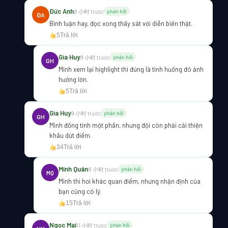
Đức Anh
8 小时 trước
phản hồi
ĐA
Bình luận hay, đọc xong thấy sát với diễn biến thật.
5
Trả lời
Gia Huy
9 小时 trước
phản hồi
GH
Mình xem lại highlight thì đúng là tình huống đó ảnh
hưởng lớn.
5
Trả lời
Gia Huy
9 小时 trước
phản hồi
GH
Mình đồng tình một phần, nhưng đội còn phải cải thiện
khâu dứt điểm.
34
Trả lời
Minh Quân
8 小时 trước
phản hồi
MQ
Mình thì hơi khác quan điểm, nhưng nhận định của
bạn cũng có lý.
15
Trả lời
Ngọc Mai
11 小时 trước
phản hồi