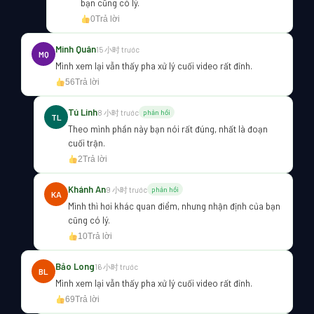
bạn cũng có lý.
0
Trả lời
Minh Quân
15 小时 trước
MQ
Mình xem lại vẫn thấy pha xử lý cuối video rất đỉnh.
56
Trả lời
Tú Linh
8 小时 trước
phản hồi
TL
Theo mình phần này bạn nói rất đúng, nhất là đoạn
cuối trận.
2
Trả lời
Khánh An
9 小时 trước
phản hồi
KA
Mình thì hơi khác quan điểm, nhưng nhận định của bạn
cũng có lý.
10
Trả lời
Bảo Long
16 小时 trước
BL
Mình xem lại vẫn thấy pha xử lý cuối video rất đỉnh.
69
Trả lời