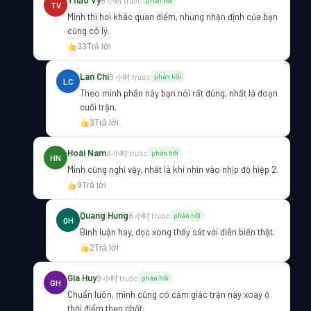
Thảo Vy
8 小时 trước
phản hồi
TV
Mình thì hơi khác quan điểm, nhưng nhận định của bạn
cũng có lý.
33
Trả lời
Lan Chi
8 小时 trước
phản hồi
LC
Theo mình phần này bạn nói rất đúng, nhất là đoạn
cuối trận.
3
Trả lời
Hoài Nam
8 小时 trước
phản hồi
HN
Mình cũng nghĩ vậy, nhất là khi nhìn vào nhịp độ hiệp 2.
9
Trả lời
Quang Hưng
8 小时 trước
phản hồi
QH
Bình luận hay, đọc xong thấy sát với diễn biến thật.
2
Trả lời
Gia Huy
9 小时 trước
phản hồi
GH
Chuẩn luôn, mình cũng có cảm giác trận này xoay ở
thời điểm then chốt.