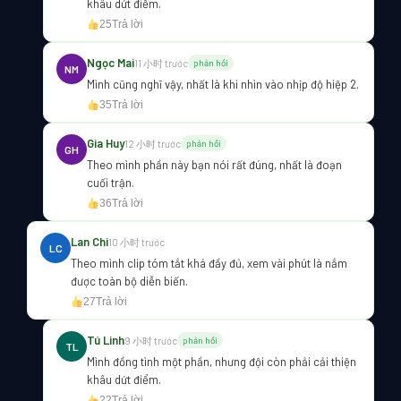
khâu dứt điểm.
25
Trả lời
Ngọc Mai
11 小时 trước
phản hồi
NM
Mình cũng nghĩ vậy, nhất là khi nhìn vào nhịp độ hiệp 2.
35
Trả lời
Gia Huy
12 小时 trước
phản hồi
GH
Theo mình phần này bạn nói rất đúng, nhất là đoạn
cuối trận.
36
Trả lời
Lan Chi
10 小时 trước
LC
Theo mình clip tóm tắt khá đầy đủ, xem vài phút là nắm
được toàn bộ diễn biến.
27
Trả lời
Tú Linh
9 小时 trước
phản hồi
TL
Mình đồng tình một phần, nhưng đội còn phải cải thiện
khâu dứt điểm.
22
Trả lời