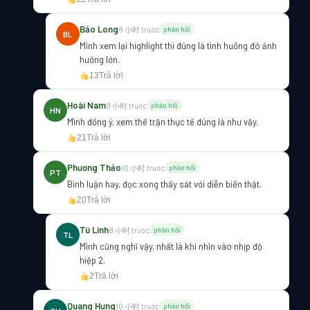
Bảo Long
9 小时 trước
phản hồi
BL
Mình xem lại highlight thì đúng là tình huống đó ảnh
hưởng lớn.
13
Trả lời
Hoài Nam
9 小时 trước
phản hồi
HN
Mình đồng ý, xem thế trận thực tế đúng là như vậy.
21
Trả lời
Phương Thảo
10 小时 trước
phản hồi
PT
Bình luận hay, đọc xong thấy sát với diễn biến thật.
20
Trả lời
Tú Linh
8 小时 trước
phản hồi
TL
Mình cũng nghĩ vậy, nhất là khi nhìn vào nhịp độ
hiệp 2.
2
Trả lời
Quang Hưng
10 小时 trước
phản hồi