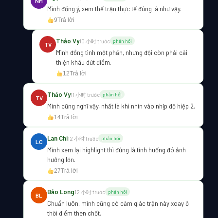
NM
Mình đồng ý, xem thế trận thực tế đúng là như vậy.
9
Trả lời
Thảo Vy
10 小时 trước
phản hồi
TV
Mình đồng tình một phần, nhưng đội còn phải cải
thiện khâu dứt điểm.
12
Trả lời
Thảo Vy
11 小时 trước
phản hồi
TV
Mình cũng nghĩ vậy, nhất là khi nhìn vào nhịp độ hiệp 2.
14
Trả lời
Lan Chi
12 小时 trước
phản hồi
LC
Mình xem lại highlight thì đúng là tình huống đó ảnh
hưởng lớn.
27
Trả lời
Bảo Long
12 小时 trước
phản hồi
BL
Chuẩn luôn, mình cũng có cảm giác trận này xoay ở
thời điểm then chốt.