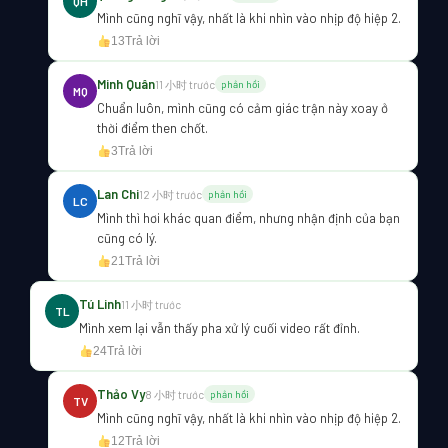
QH
Mình cũng nghĩ vậy, nhất là khi nhìn vào nhịp độ hiệp 2.
13
Trả lời
Minh Quân
11 小时 trước
phản hồi
MQ
Chuẩn luôn, mình cũng có cảm giác trận này xoay ở
thời điểm then chốt.
3
Trả lời
Lan Chi
12 小时 trước
phản hồi
LC
Mình thì hơi khác quan điểm, nhưng nhận định của bạn
cũng có lý.
21
Trả lời
Tú Linh
11 小时 trước
TL
Mình xem lại vẫn thấy pha xử lý cuối video rất đỉnh.
24
Trả lời
Thảo Vy
8 小时 trước
phản hồi
TV
Mình cũng nghĩ vậy, nhất là khi nhìn vào nhịp độ hiệp 2.
12
Trả lời