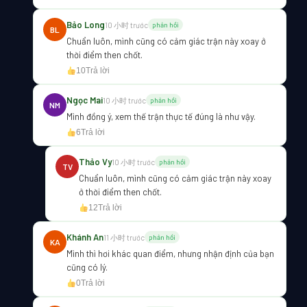
Bảo Long
10 小时 trước
phản hồi
BL
Chuẩn luôn, mình cũng có cảm giác trận này xoay ở
thời điểm then chốt.
10
Trả lời
Ngọc Mai
10 小时 trước
phản hồi
NM
Mình đồng ý, xem thế trận thực tế đúng là như vậy.
6
Trả lời
Thảo Vy
10 小时 trước
phản hồi
TV
Chuẩn luôn, mình cũng có cảm giác trận này xoay
ở thời điểm then chốt.
12
Trả lời
Khánh An
11 小时 trước
phản hồi
KA
Mình thì hơi khác quan điểm, nhưng nhận định của bạn
cũng có lý.
0
Trả lời