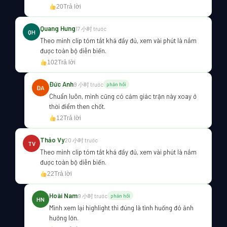
20
Trả lời
Quang Hưng
17 小时 trước
QH
Theo mình clip tóm tắt khá đầy đủ, xem vài phút là nắm
được toàn bộ diễn biến.
102
Trả lời
Đức Anh
9 小时 trước
phản hồi
ĐA
Chuẩn luôn, mình cũng có cảm giác trận này xoay ở
thời điểm then chốt.
12
Trả lời
Thảo Vy
20 小时 trước
TV
Theo mình clip tóm tắt khá đầy đủ, xem vài phút là nắm
được toàn bộ diễn biến.
22
Trả lời
Hoài Nam
9 小时 trước
phản hồi
HN
Mình xem lại highlight thì đúng là tình huống đó ảnh
hưởng lớn.