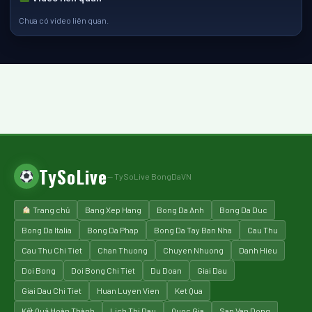
Chưa có video liên quan.
TySoLive
— TySoLive BongDaVN
Trang chủ
Bang Xep Hang
Bong Da Anh
Bong Da Duc
Bong Da Italia
Bong Da Phap
Bong Da Tay Ban Nha
Cau Thu
Cau Thu Chi Tiet
Chan Thuong
Chuyen Nhuong
Danh Hieu
Doi Bong
Doi Bong Chi Tiet
Du Doan
Giai Dau
Giai Dau Chi Tiet
Huan Luyen Vien
Ket Qua
Kết Quả Hoàn Thành
Lich Thi Dau
Quoc Gia
San Van Dong