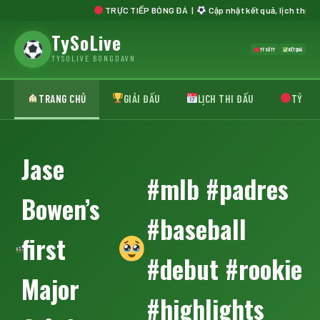
TRỰC TIẾP BÓNG ĐÁ |
Cập nhật kết quả, lịch thi đấu, b
TySoLive
TỶ SỐ TT
KẾT QUẢ
TYSOLIVE BONGDAVN
TRANG CHỦ
GIẢI ĐẤU
LỊCH THI ĐẤU
TỶ SỐ 
Jase
#mlb #padres
Bowen’s
#baseball
first
#debut #rookie
Major
#highlights