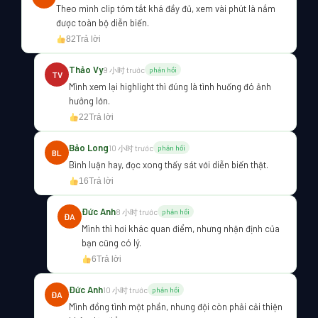
Theo mình clip tóm tắt khá đầy đủ, xem vài phút là nắm
được toàn bộ diễn biến.
82
Trả lời
Thảo Vy
9 小时 trước
phản hồi
TV
Mình xem lại highlight thì đúng là tình huống đó ảnh
hưởng lớn.
22
Trả lời
Bảo Long
10 小时 trước
phản hồi
BL
Bình luận hay, đọc xong thấy sát với diễn biến thật.
16
Trả lời
Đức Anh
8 小时 trước
phản hồi
ĐA
Mình thì hơi khác quan điểm, nhưng nhận định của
bạn cũng có lý.
6
Trả lời
Đức Anh
10 小时 trước
phản hồi
ĐA
Mình đồng tình một phần, nhưng đội còn phải cải thiện