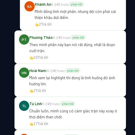
Khánh An
8 小时 trước
phản hồi
KA
Mình đồng tình một phần, nhưng đội còn phải cải
thiện khâu dứt điểm.
2
Trả lời
Phương Thảo
9 小时 trước
phản hồi
PT
Theo mình phần này bạn nói rất đúng, nhất là đoạn
cuối trận.
23
Trả lời
Hoài Nam
10 小时 trước
phản hồi
HN
Mình xem lại highlight thì đúng là tình huống đó ảnh
hưởng lớn.
2
Trả lời
Tú Linh
11 小时 trước
phản hồi
TL
Chuẩn luôn, mình cũng có cảm giác trận này xoay ở
thời điểm then chốt.
17
Trả lời