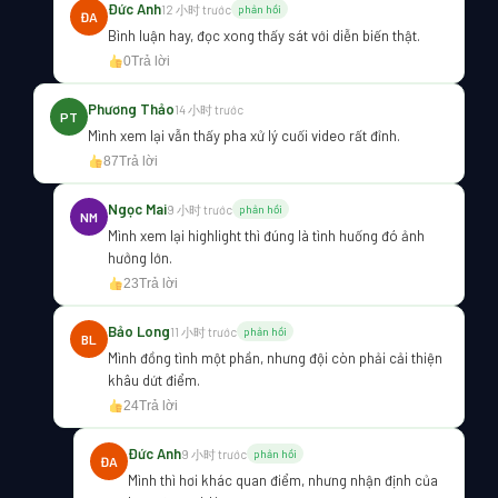
Đức Anh
12 小时 trước
phản hồi
ĐA
Bình luận hay, đọc xong thấy sát với diễn biến thật.
0
Trả lời
Phương Thảo
14 小时 trước
PT
Mình xem lại vẫn thấy pha xử lý cuối video rất đỉnh.
87
Trả lời
Ngọc Mai
9 小时 trước
phản hồi
NM
Mình xem lại highlight thì đúng là tình huống đó ảnh
hưởng lớn.
23
Trả lời
Bảo Long
11 小时 trước
phản hồi
BL
Mình đồng tình một phần, nhưng đội còn phải cải thiện
khâu dứt điểm.
24
Trả lời
Đức Anh
9 小时 trước
phản hồi
ĐA
Mình thì hơi khác quan điểm, nhưng nhận định của