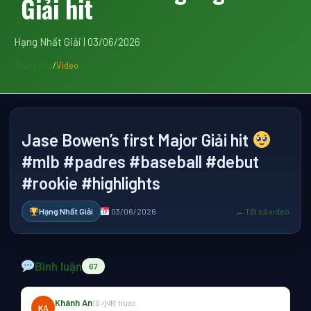
Giải hit
Hạng Nhất Giải | 03/06/2026
Trang chủ
/
Video
Jase Bowen’s first Major Giải hit
#mlb #padres #baseball #debut
#rookie #highlights
Hạng Nhất Giải
03/06/2026
← Tất cả video
Bình luận
67
Khánh An
10 小时 trước
KA