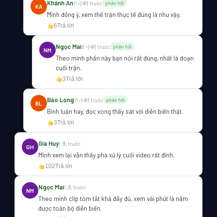
Khánh An
11 小时 trước
phản hồi
KA
Mình đồng ý, xem thế trận thực tế đúng là như vậy.
6
Trả lời
Ngọc Mai
8 小时 trước
phản hồi
NM
Theo mình phần này bạn nói rất đúng, nhất là đoạn
cuối trận.
3
Trả lời
Bảo Long
11 小时 trước
phản hồi
BL
Bình luận hay, đọc xong thấy sát với diễn biến thật.
3
Trả lời
Gia Huy
1 天 trước
GH
Mình xem lại vẫn thấy pha xử lý cuối video rất đỉnh.
102
Trả lời
Ngọc Mai
1 天 trước
NM
Theo mình clip tóm tắt khá đầy đủ, xem vài phút là nắm
được toàn bộ diễn biến.