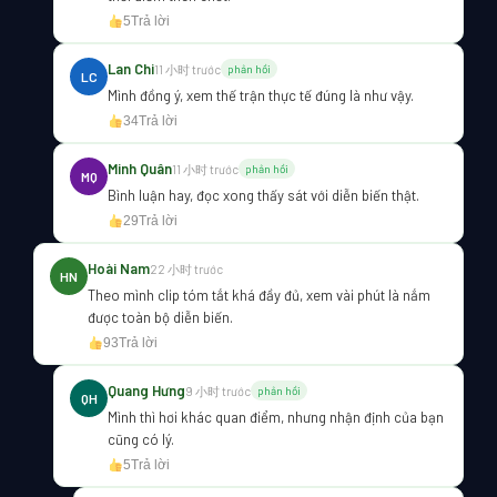
5
Trả lời
Lan Chi
11 小时 trước
phản hồi
LC
Mình đồng ý, xem thế trận thực tế đúng là như vậy.
34
Trả lời
Minh Quân
11 小时 trước
phản hồi
MQ
Bình luận hay, đọc xong thấy sát với diễn biến thật.
29
Trả lời
Hoài Nam
22 小时 trước
HN
Theo mình clip tóm tắt khá đầy đủ, xem vài phút là nắm
được toàn bộ diễn biến.
93
Trả lời
Quang Hưng
9 小时 trước
phản hồi
QH
Mình thì hơi khác quan điểm, nhưng nhận định của bạn
cũng có lý.
5
Trả lời