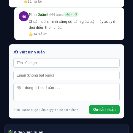
11
Trả lời
Minh Quân
9 小时 trước
phản hồi
MQ
Chuẩn luôn, mình cũng có cảm giác trận này xoay ở
thời điểm then chốt.
34
Trả lời
✍️ Viết bình luận
Gửi bình luận
Bình luận sẽ được kiểm duyệt trước khi hiển thị.
Video liên quan