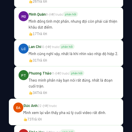
26
Trả lời
Minh Quân
9 小时 trước
phản hồi
MQ
Mình đồng tình một phần, nhưng đội còn phải cải thiện
khâu dứt điểm.
17
Trả lời
Lan Chi
10 小时 trước
phản hồi
LC
Mình cũng nghĩ vậy, nhất là khi nhìn vào nhịp độ hiệp 2.
31
Trả lời
Phương Thảo
11 小时 trước
phản hồi
PT
Theo mình phần này bạn nói rất đúng, nhất là đoạn
cuối trận.
34
Trả lời
Đức Anh
22 小时 trước
ĐA
Mình xem lại vẫn thấy pha xử lý cuối video rất đỉnh.
73
Trả lời