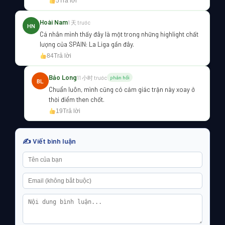
5
Trả lời
Hoài Nam
1 天 trước
HN
Cá nhân mình thấy đây là một trong những highlight chất
lượng của SPAIN: La Liga gần đây.
84
Trả lời
Bảo Long
11 小时 trước
phản hồi
BL
Chuẩn luôn, mình cũng có cảm giác trận này xoay ở
thời điểm then chốt.
19
Trả lời
✍️ Viết bình luận