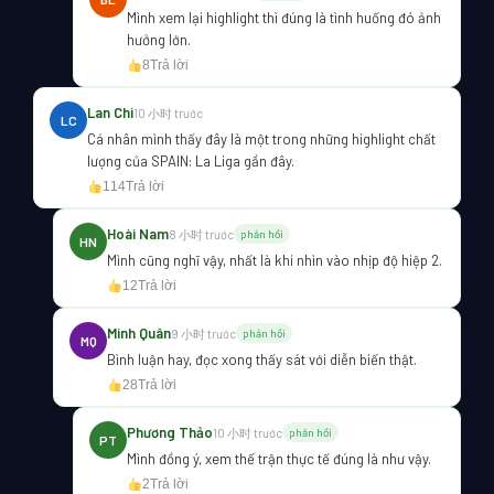
Mình xem lại highlight thì đúng là tình huống đó ảnh
hưởng lớn.
8
Trả lời
Lan Chi
10 小时 trước
LC
Cá nhân mình thấy đây là một trong những highlight chất
lượng của SPAIN: La Liga gần đây.
114
Trả lời
Hoài Nam
8 小时 trước
phản hồi
HN
Mình cũng nghĩ vậy, nhất là khi nhìn vào nhịp độ hiệp 2.
12
Trả lời
Minh Quân
9 小时 trước
phản hồi
MQ
Bình luận hay, đọc xong thấy sát với diễn biến thật.
28
Trả lời
Phương Thảo
10 小时 trước
phản hồi
PT
Mình đồng ý, xem thế trận thực tế đúng là như vậy.
2
Trả lời