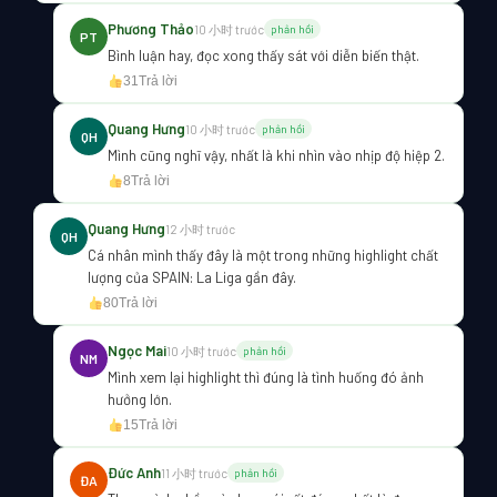
Phương Thảo
10 小时 trước
phản hồi
PT
Bình luận hay, đọc xong thấy sát với diễn biến thật.
31
Trả lời
Quang Hưng
10 小时 trước
phản hồi
QH
Mình cũng nghĩ vậy, nhất là khi nhìn vào nhịp độ hiệp 2.
8
Trả lời
Quang Hưng
12 小时 trước
QH
Cá nhân mình thấy đây là một trong những highlight chất
lượng của SPAIN: La Liga gần đây.
80
Trả lời
Ngọc Mai
10 小时 trước
phản hồi
NM
Mình xem lại highlight thì đúng là tình huống đó ảnh
hưởng lớn.
15
Trả lời
Đức Anh
11 小时 trước
phản hồi
ĐA