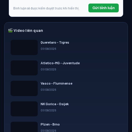
Gửi bình luận
Bình luận sẽ được kiểm duyệt trước khi hiển thị.
Video liên quan
Queretaro - Tigres
01/08/2026
▶ Play
Atletico-MG - Juventude
01/08/2026
▶ Play
Vasco - Fluminense
01/08/2026
▶ Play
NK Gorica - Osijek
01/08/2026
▶ Play
Plzen - Brno
01/08/2026