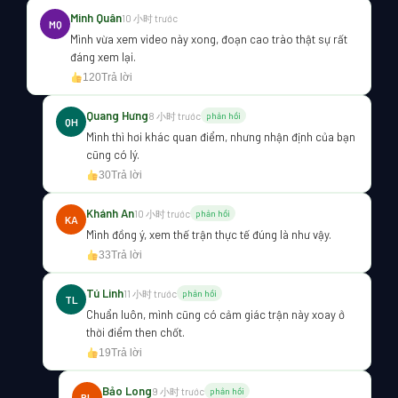
Minh Quân
10 小时 trước
MQ
Mình vừa xem video này xong, đoạn cao trào thật sự rất
đáng xem lại.
120
Trả lời
Quang Hưng
8 小时 trước
phản hồi
QH
Mình thì hơi khác quan điểm, nhưng nhận định của bạn
cũng có lý.
30
Trả lời
Khánh An
10 小时 trước
phản hồi
KA
Mình đồng ý, xem thế trận thực tế đúng là như vậy.
33
Trả lời
Tú Linh
11 小时 trước
phản hồi
TL
Chuẩn luôn, mình cũng có cảm giác trận này xoay ở
thời điểm then chốt.
19
Trả lời
Bảo Long
9 小时 trước
phản hồi
BL