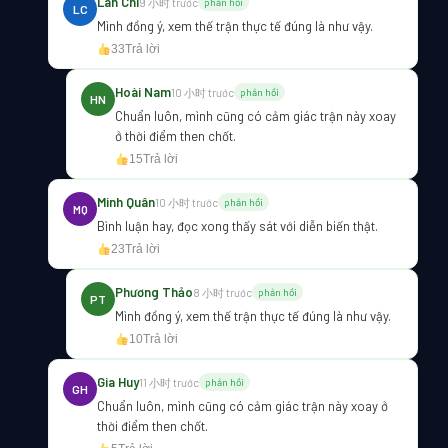
Lan Chi
9 小时 trước
phản hồi
LC
Mình đồng ý, xem thế trận thực tế đúng là như vậy.
33
Trả lời
Hoài Nam
10 小时 trước
phản hồi
HN
Chuẩn luôn, mình cũng có cảm giác trận này xoay
ở thời điểm then chốt.
15
Trả lời
Minh Quân
10 小时 trước
phản hồi
MQ
Bình luận hay, đọc xong thấy sát với diễn biến thật.
23
Trả lời
Phương Thảo
8 小时 trước
phản hồi
PT
Mình đồng ý, xem thế trận thực tế đúng là như vậy.
10
Trả lời
Gia Huy
11 小时 trước
phản hồi
GH
Chuẩn luôn, mình cũng có cảm giác trận này xoay ở
thời điểm then chốt.