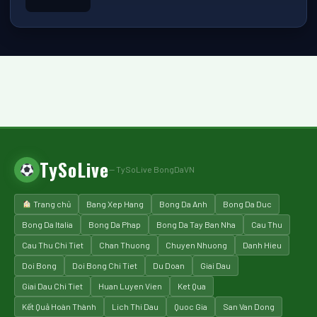
▶ Play
TySoLive
— TySoLive BongDaVN
Trang chủ
Bang Xep Hang
Bong Da Anh
Bong Da Duc
Bong Da Italia
Bong Da Phap
Bong Da Tay Ban Nha
Cau Thu
Cau Thu Chi Tiet
Chan Thuong
Chuyen Nhuong
Danh Hieu
Doi Bong
Doi Bong Chi Tiet
Du Doan
Giai Dau
Giai Dau Chi Tiet
Huan Luyen Vien
Ket Qua
Kết Quả Hoàn Thành
Lich Thi Dau
Quoc Gia
San Van Dong