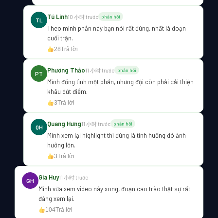
Tú Linh
10 小时 trước
phản hồi
TL
Theo mình phần này bạn nói rất đúng, nhất là đoạn
cuối trận.
28
Trả lời
Phương Thảo
11 小时 trước
phản hồi
PT
Mình đồng tình một phần, nhưng đội còn phải cải thiện
khâu dứt điểm.
3
Trả lời
Quang Hưng
11 小时 trước
phản hồi
QH
Mình xem lại highlight thì đúng là tình huống đó ảnh
hưởng lớn.
3
Trả lời
Gia Huy
11 小时 trước
GH
Mình vừa xem video này xong, đoạn cao trào thật sự rất
đáng xem lại.
104
Trả lời