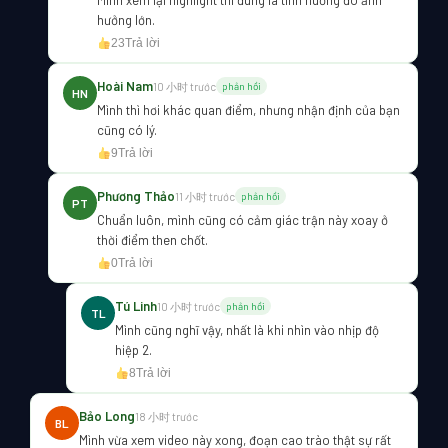
Mình xem lại highlight thì đúng là tình huống đó ảnh
hưởng lớn.
23
Trả lời
Hoài Nam
10 小时 trước
phản hồi
HN
Mình thì hơi khác quan điểm, nhưng nhận định của bạn
cũng có lý.
9
Trả lời
Phương Thảo
11 小时 trước
phản hồi
PT
Chuẩn luôn, mình cũng có cảm giác trận này xoay ở
thời điểm then chốt.
0
Trả lời
Tú Linh
10 小时 trước
phản hồi
TL
Mình cũng nghĩ vậy, nhất là khi nhìn vào nhịp độ
hiệp 2.
8
Trả lời
Bảo Long
18 小时 trước
BL
Mình vừa xem video này xong, đoạn cao trào thật sự rất