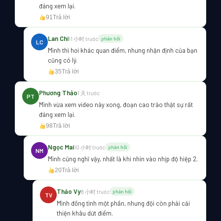
đáng xem lại.
91
Trả lời
Lan Chi
11 小时 trước
phản hồi
LC
Mình thì hơi khác quan điểm, nhưng nhận định của bạn
cũng có lý.
35
Trả lời
Phương Thảo
1 天 trước
PT
Mình vừa xem video này xong, đoạn cao trào thật sự rất
đáng xem lại.
98
Trả lời
Ngọc Mai
10 小时 trước
phản hồi
NM
Mình cũng nghĩ vậy, nhất là khi nhìn vào nhịp độ hiệp 2.
20
Trả lời
Thảo Vy
8 小时 trước
phản hồi
TV
Mình đồng tình một phần, nhưng đội còn phải cải
thiện khâu dứt điểm.