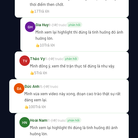
thời điểm then chốt.
17
Trả lời
Gia Huy
9 小时 trước
phản hồi
GH
Mình xem lại highlight thì đúng là tình huống đó ảnh
hưởng lớn.
10
Trả lời
Thảo Vy
11 小时 trước
phản hồi
TV
Mình đồng ý, xem thế trận thực tế đúng là như vậy.
5
Trả lời
Đức Anh
15 小时 trước
ĐA
Mình vừa xem video này xong, đoạn cao trào thật sự rất
đáng xem lại.
100
Trả lời
Hoài Nam
11 小时 trước
phản hồi
HN
Mình xem lại highlight thì đúng là tình huống đó ảnh
hưởng lớn.