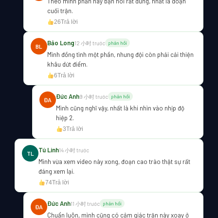
Theo mình phần này bạn nói rất đúng, nhất là đoạn
cuối trận.
26
Trả lời
Bảo Long
12 小时 trước
phản hồi
BL
Mình đồng tình một phần, nhưng đội còn phải cải thiện
khâu dứt điểm.
6
Trả lời
Đức Anh
9 小时 trước
phản hồi
ĐA
Mình cũng nghĩ vậy, nhất là khi nhìn vào nhịp độ
hiệp 2.
3
Trả lời
Tú Linh
14 小时 trước
TL
Mình vừa xem video này xong, đoạn cao trào thật sự rất
đáng xem lại.
74
Trả lời
Đức Anh
11 小时 trước
phản hồi
ĐA
Chuẩn luôn, mình cũng có cảm giác trận này xoay ở