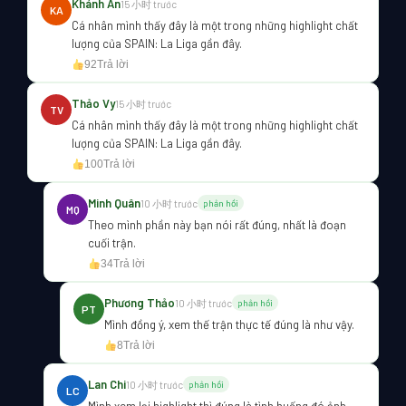
Khánh An
15 小时 trước
KA
Cá nhân mình thấy đây là một trong những highlight chất
lượng của SPAIN: La Liga gần đây.
92
Trả lời
Thảo Vy
15 小时 trước
TV
Cá nhân mình thấy đây là một trong những highlight chất
lượng của SPAIN: La Liga gần đây.
100
Trả lời
Minh Quân
10 小时 trước
phản hồi
MQ
Theo mình phần này bạn nói rất đúng, nhất là đoạn
cuối trận.
34
Trả lời
Phương Thảo
10 小时 trước
phản hồi
PT
Mình đồng ý, xem thế trận thực tế đúng là như vậy.
8
Trả lời
Lan Chi
10 小时 trước
phản hồi
LC