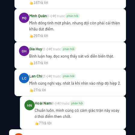
18
Trả lời
Minh Quân
11 小时 trước
phản hồi
MQ
Mình đồng tình một phần, nhưng đội còn phải cải thiện
khâu dứt điểm.
29
Trả lời
Gia Huy
12 小时 trước
phản hồi
GH
Bình luận hay, đọc xong thấy sát với diễn biến thật.
16
Trả lời
Lan Chi
12 小时 trước
phản hồi
LC
Mình cũng nghĩ vậy, nhất là khi nhìn vào nhịp độ hiệp 2.
2
Trả lời
Hoài Nam
9 小时 trước
phản hồi
HN
Chuẩn luôn, mình cũng có cảm giác trận này xoay
ở thời điểm then chốt.
7
Trả lời