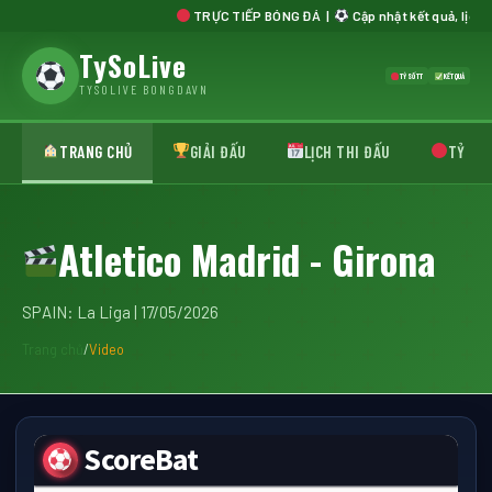
TRỰC TIẾP BÓNG ĐÁ |
Cập nhật kết quả, lịch thi 
TySoLive
TỶ SỐ TT
KẾT QUẢ
TYSOLIVE BONGDAVN
TRANG CHỦ
GIẢI ĐẤU
LỊCH THI ĐẤU
TỶ SỐ 
Atletico Madrid - Girona
SPAIN: La Liga | 17/05/2026
Trang chủ
/
Video