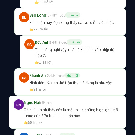
11
Trả lời
Bảo Long
10 小时 trước
phản hồi
BL
Bình luận hay, đọc xong thấy sát với diễn biến thật.
22
Trả lời
Đức Anh
9 小时 trước
phản hồi
ĐA
Mình cũng nghĩ vậy, nhất là khi nhìn vào nhịp độ
hiệp 2.
1
Trả lời
Khánh An
12 小时 trước
phản hồi
KA
Mình đồng ý, xem thế trận thực tế đúng là như vậy.
9
Trả lời
Ngọc Mai
1 天 trước
NM
Cá nhân mình thấy đây là một trong những highlight chất
lượng của SPAIN: La Liga gần đây.
58
Trả lời