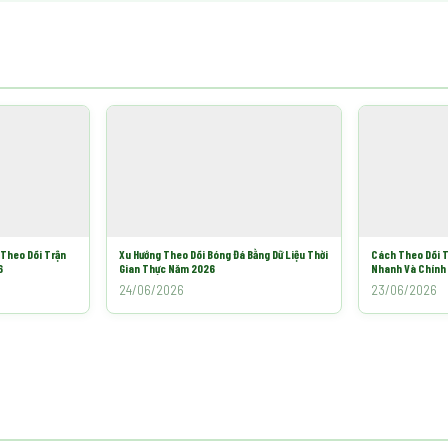
 Theo Dõi Trận
Xu Hướng Theo Dõi Bóng Đá Bằng Dữ Liệu Thời
Cách Theo Dõi T
6
Gian Thực Năm 2026
Nhanh Và Chính
24/06/2026
23/06/2026