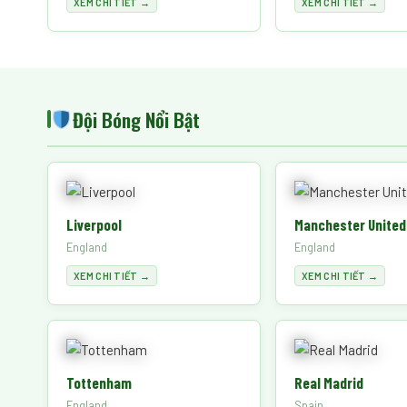
XEM CHI TIẾT →
XEM CHI TIẾT →
Đội Bóng Nổi Bật
Liverpool
Manchester United
England
England
XEM CHI TIẾT →
XEM CHI TIẾT →
Tottenham
Real Madrid
England
Spain