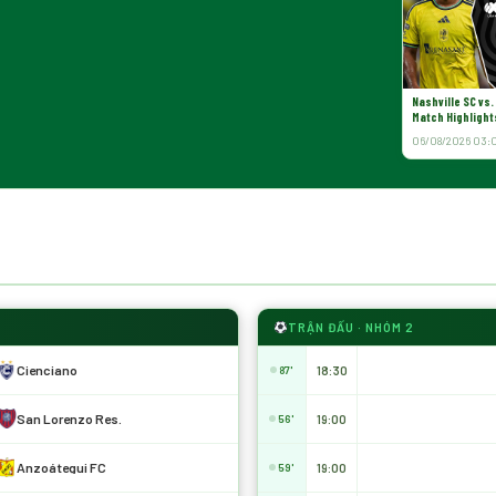
Nashville SC vs.
Match Highlight
06/08/2026 03:
TRẬN ĐẤU · NHÓM 2
Cienciano
18:30
87'
San Lorenzo Res.
19:00
56'
Anzoátegui FC
19:00
59'