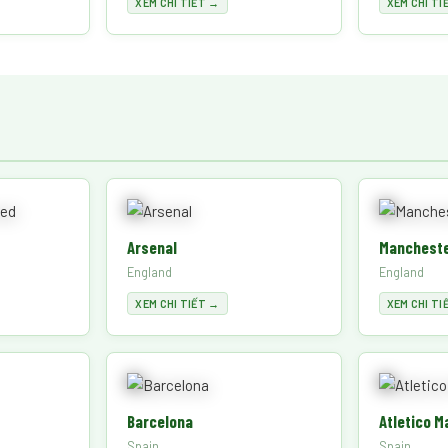
XEM CHI TIẾT →
XEM CHI TI
Arsenal
Mancheste
England
England
XEM CHI TIẾT →
XEM CHI TI
Barcelona
Atletico M
Spain
Spain