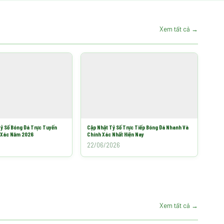
Xem tất cả →
ỷ Số Bóng Đá Trực Tuyến
Cập Nhật Tỷ Số Trực Tiếp Bóng Đá Nhanh Và
 Xác Năm 2026
Chính Xác Nhất Hiện Nay
22/06/2026
Xem tất cả →