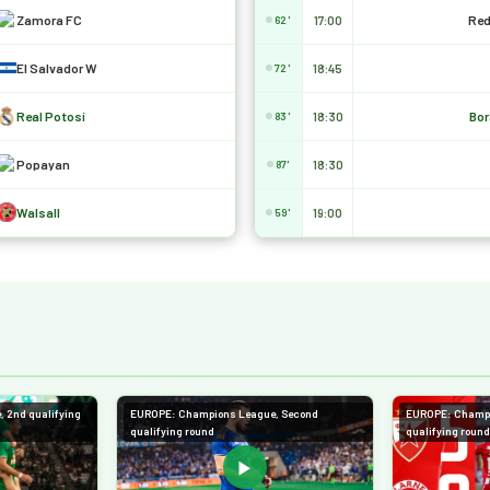
Zamora FC
Red
17:00
62'
El Salvador W
18:45
72'
Real Potosí
Bor
18:30
83'
Popayan
18:30
87'
Walsall
19:00
59'
 2nd qualifying
EUROPE: Champions League, Second
EUROPE: Champi
qualifying round
qualifying round
▶