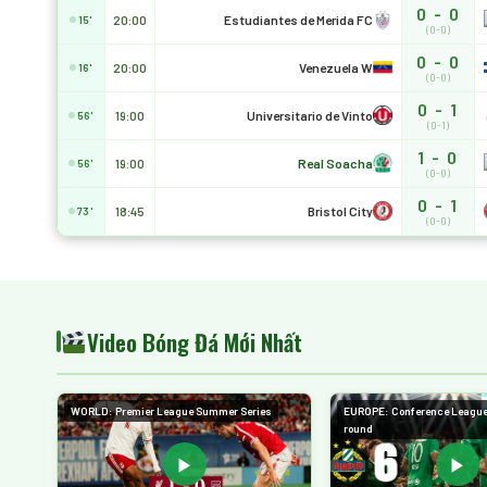
0 - 0
Estudiantes de Merida FC
20:00
15'
(0-0)
0 - 0
Venezuela W
20:00
16'
(0-0)
0 - 1
Universitario de Vinto
19:00
56'
(0-1)
1 - 0
Real Soacha
19:00
56'
(0-0)
0 - 1
Bristol City
18:45
73'
(0-0)
Video Bóng Đá Mới Nhất
WORLD: Premier League Summer Series
EUROPE: Conference League,
round
▶
▶