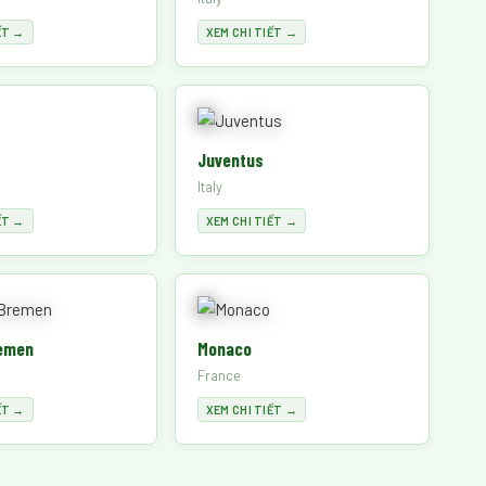
ẾT →
XEM CHI TIẾT →
Juventus
Italy
ẾT →
XEM CHI TIẾT →
emen
Monaco
France
ẾT →
XEM CHI TIẾT →