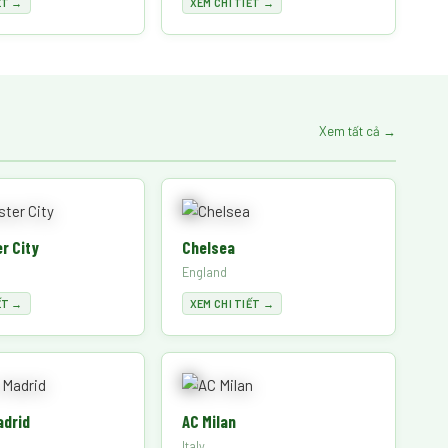
ẾT →
XEM CHI TIẾT →
Xem tất cả →
r City
Chelsea
England
ẾT →
XEM CHI TIẾT →
adrid
AC Milan
Italy