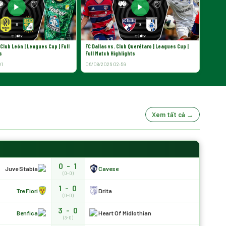
▶
▶
 Club León | Leagues Cup | Full
FC Dallas vs. Club Querétaro | Leagues Cup |
s
Full Match Highlights
01
06/08/2026 02:59
Xem tất cả →
0 - 1
Juve Stabia
Cavese
(0-0)
1 - 0
Tre Fiori
Drita
(0-0)
3 - 0
Benfica
Heart Of Midlothian
(3-0)