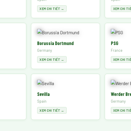
XEM CHI TIẾT →
XEM CHI TI
Borussia Dortmund
PSG
Germany
France
XEM CHI TIẾT →
XEM CHI TI
Sevilla
Werder Br
Spain
Germany
XEM CHI TIẾT →
XEM CHI TI