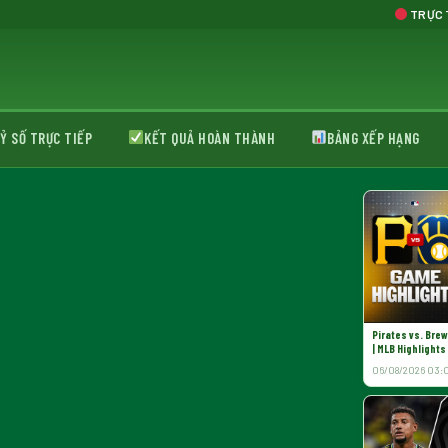
TRỰC TIẾP BÓNG Đ
Ỷ SỐ TRỰC TIẾP
KẾT QUẢ HOÀN THÀNH
BẢNG XẾP HẠNG
›
Pirates vs. Bre
| MLB Highlights
06/08/2026 03: