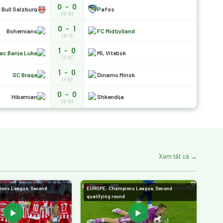
0 - 0
 Bull Salzburg
Pafos
(0-0)
0 - 1
Bohemians
FC Midtjylland
(0-1)
1 - 0
ac Banja Luka
ML Vitebsk
(1-0)
1 - 0
SC Braga
Dinamo Minsk
(1-0)
0 - 0
Hibernian
Shkendija
(0-0)
Xem tất cả →
ons League, Second
EUROPE: Champions League, Second
qualifying round
▶
▶