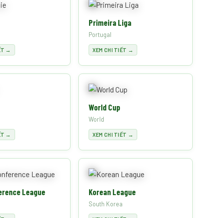
Primeira Liga
Portugal
ẾT →
XEM CHI TIẾT →
World Cup
World
ẾT →
XEM CHI TIẾT →
erence League
Korean League
South Korea