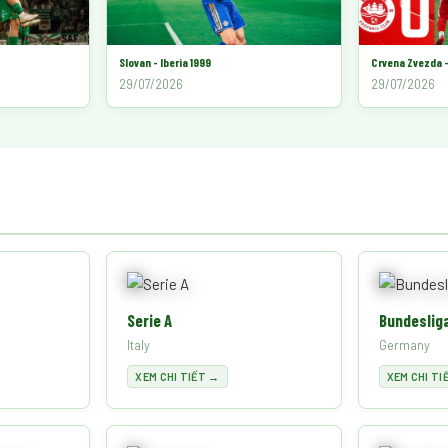
Slovan - Iberia 1999
Crvena Zvezda -
29/07/2026
29/07/2026
Serie A
Bundeslig
Italy
Germany
XEM CHI TIẾT →
XEM CHI TI