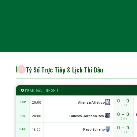
Tỷ Số Trực Tiếp & Lịch Thi Đấu
TRẬN ĐẤU · NHÓM 1
0 - 0
Alianza Atletico
20:00
16'
(0-0)
0 - 0
Talleres Córdoba Res.
20:00
16'
(0-0)
0 - 0
Rayo Zuliano
19:30
42'
(0-0)