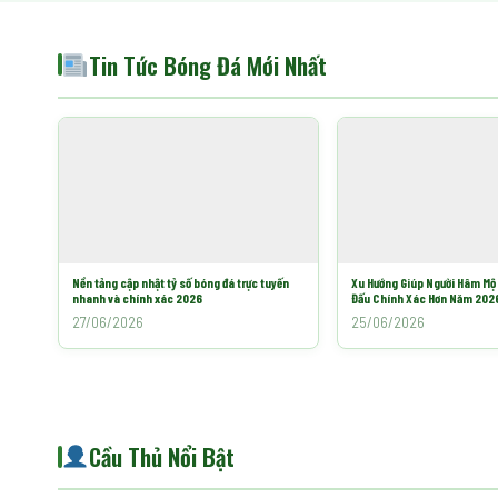
Tin Tức Bóng Đá Mới Nhất
Nền tảng cập nhật tỷ số bóng đá trực tuyến
Xu Hướng Giúp Người Hâm Mộ
nhanh và chính xác 2026
Đấu Chính Xác Hơn Năm 202
27/06/2026
25/06/2026
Cầu Thủ Nổi Bật