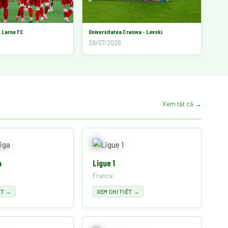
 Larne FC
Universitatea Craiova - Levski
29/07/2026
Xem tất cả →
a
Ligue 1
France
ẾT →
XEM CHI TIẾT →