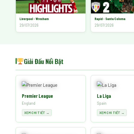
Liverpool - Wrexham
Rapid - Santa Coloma
29/07/2026
29/07/2026
Giải Đấu Nổi Bật
Premier League
La Liga
England
Spain
XEM CHI TIẾT →
XEM CHI TIẾT →