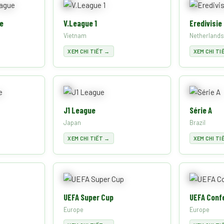
e
V.League 1
Eredivisie
Vietnam
Netherlands
XEM CHI TIẾT →
XEM CHI TI
J1 League
Série A
Japan
Brazil
XEM CHI TIẾT →
XEM CHI TI
UEFA Super Cup
UEFA Conf
Europe
Europe