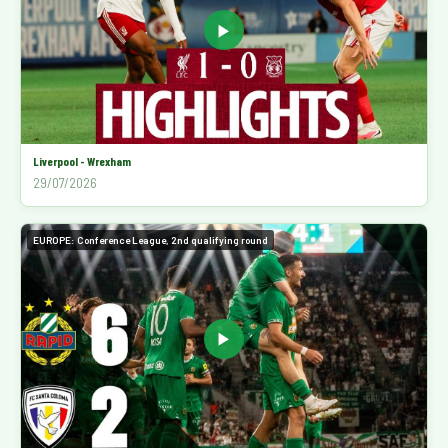
▶
Liverpool - Wrexham
29/07/2026
EUROPE: Conference League, 2nd qualifying round
▶