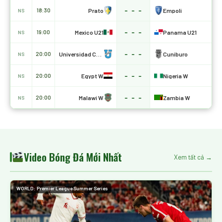
- - -
Prato
Empoli
18:30
NS
- - -
Mexico U21
Panama U21
19:00
NS
- - -
Universidad Catolica
Cuniburo
20:00
NS
- - -
Egypt W
Nigeria W
20:00
NS
- - -
Malawi W
Zambia W
20:00
NS
Video Bóng Đá Mới Nhất
Xem tất cả →
WORLD: Premier League Summer Series