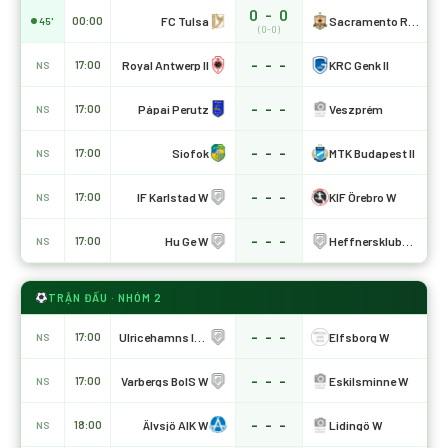
0 - 0
FC Tulsa
Sacramento Republic
00:00
45'
(0-0)
- - -
Royal Antwerp II
KRC Genk II
17:00
NS
- - -
Pápai Perutz
Veszprém
17:00
NS
- - -
Siofok
MTK Budapest II
17:00
NS
- - -
IF Karlstad W
KIF Örebro W
17:00
NS
- - -
Hu Ge W
Heffnersklubbans W
17:00
NS
TRẬN ĐẤU · NHÓM 2
- - -
Ulricehamns IFK W
Elfsborg W
17:00
NS
- - -
Varbergs BoIS W
Eskilsminne W
17:00
NS
- - -
Älvsjö AIK W
Lidingö W
18:00
NS