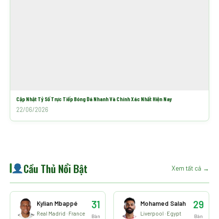
Cập Nhật Tỷ Số Trực Tiếp Bóng Đá Nhanh Và Chính Xác Nhất Hiện Nay
22/06/2026
Cầu Thủ Nổi Bật
Xem tất cả →
31
29
Kylian Mbappé
Mohamed Salah
Real Madrid · France
Liverpool · Egypt
Bàn
Bàn