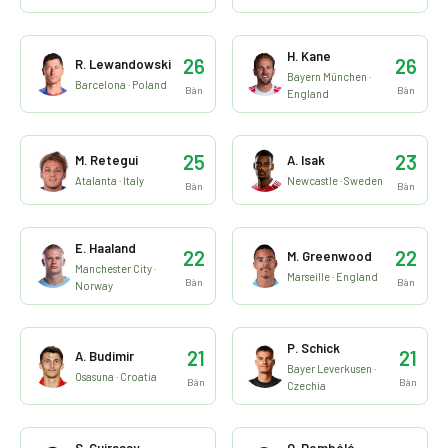
H. Kane
26
26
R. Lewandowski
Bayern München ·
Barcelona · Poland
Bàn
Bàn
England
25
23
M. Retegui
A. Isak
Atalanta · Italy
Newcastle · Sweden
Bàn
Bàn
E. Haaland
22
22
M. Greenwood
Manchester City ·
Marseille · England
Bàn
Bàn
Norway
P. Schick
21
21
A. Budimir
Bayer Leverkusen ·
Osasuna · Croatia
Bàn
Bàn
Czechia
S. Guirassy
O. Dembélé