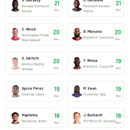
21
21
Borussia Dortmund ·
Paris Saint Germain ·
Bàn
Bàn
Guinea
France
C. Wood
20
20
B. Mbeumo
Nottingham Forest ·
Brentford · Cameroon
Bàn
Bàn
New Zealand
A. Sørloth
20
19
Y. Wissa
Atletico Madrid ·
Brentford · Congo DR
Bàn
Bàn
Norway
19
19
Ayoze Pérez
M. Kean
Villarreal · Spain
Fiorentina · Italy
Bàn
Bàn
18
18
Raphinha
J. Burkardt
Barcelona · Brazil
FSV Mainz 05 · Germany
Bàn
Bàn