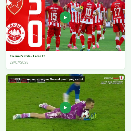
▶
Crvena Zvezda - Larne FC
29/07/2026
EUROPE: Champions League, Second qualifying round
▶