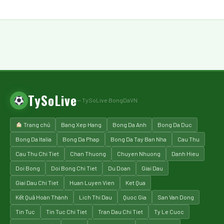
TySoLive
— TySoLive BongDaVN
Trang chủ
Bang Xep Hang
Bong Da Anh
Bong Da Duc
Bong Da Italia
Bong Da Phap
Bong Da Tay Ban Nha
Cau Thu
Cau Thu Chi Tiet
Chan Thuong
Chuyen Nhuong
Danh Hieu
Doi Bong
Doi Bong Chi Tiet
Du Doan
Giai Dau
Giai Dau Chi Tiet
Huan Luyen Vien
Ket Qua
Kết Quả Hoàn Thành
Lich Thi Dau
Quoc Gia
San Van Dong
Tin Tuc
Tin Tuc Chi Tiet
Tran Dau Chi Tiet
Ty Le Cuoc