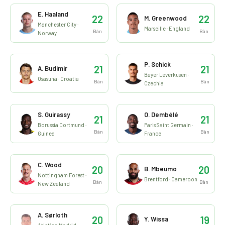
E. Haaland
22
22
M. Greenwood
Manchester City ·
Marseille · England
Bàn
Bàn
Norway
P. Schick
21
21
A. Budimir
Bayer Leverkusen ·
Osasuna · Croatia
Bàn
Bàn
Czechia
S. Guirassy
O. Dembélé
21
21
Borussia Dortmund ·
Paris Saint Germain ·
Bàn
Bàn
Guinea
France
C. Wood
20
20
B. Mbeumo
Nottingham Forest ·
Brentford · Cameroon
Bàn
Bàn
New Zealand
A. Sørloth
20
19
Y. Wissa