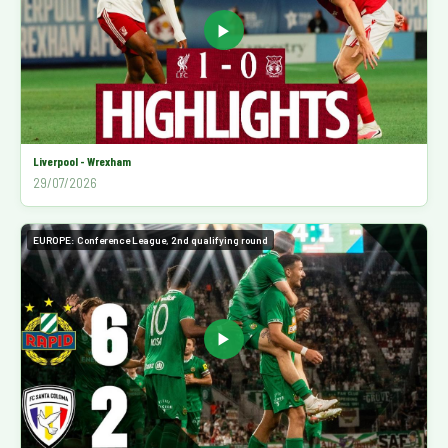
▶
Liverpool - Wrexham
29/07/2026
EUROPE: Conference League, 2nd qualifying round
▶