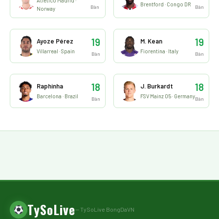
Atletico Madrid ·
Brentford · Congo DR
Bàn
Bàn
Norway
19
19
Ayoze Pérez
M. Kean
Villarreal · Spain
Fiorentina · Italy
Bàn
Bàn
18
18
Raphinha
J. Burkardt
Barcelona · Brazil
FSV Mainz 05 · Germany
Bàn
Bàn
TySoLive
— TySoLive BongDaVN