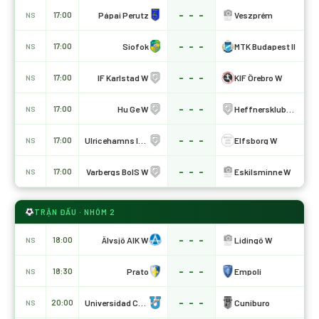
- - -
Pápai Perutz
Veszprém
17:00
NS
- - -
Siofok
MTK Budapest II
17:00
NS
- - -
IF Karlstad W
KIF Örebro W
17:00
NS
- - -
Hu Ge W
Heffnersklubbans W
17:00
NS
- - -
Ulricehamns IFK W
Elfsborg W
17:00
NS
- - -
Varbergs BoIS W
Eskilsminne W
17:00
NS
TRẬN ĐẤU · NHÓM 2
- - -
Älvsjö AIK W
Lidingö W
18:00
NS
- - -
Prato
Empoli
18:30
NS
- - -
Universidad Catolica
Cuniburo
20:00
NS