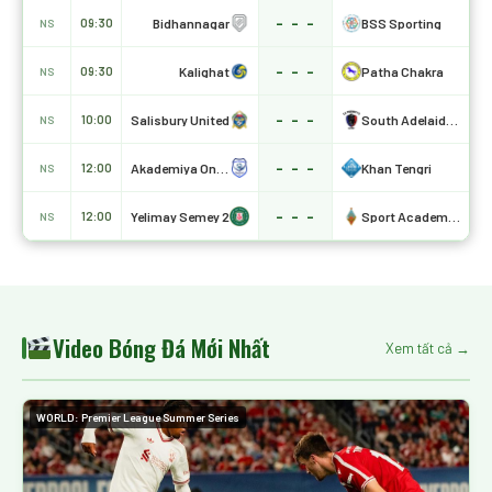
- - -
Bidhannagar
BSS Sporting
09:30
NS
- - -
Kalighat
Patha Chakra
09:30
NS
- - -
Salisbury United
South Adelaide Panthers
10:00
NS
- - -
Akademiya Ontustik
Khan Tengri
12:00
NS
- - -
Yelimay Semey 2
Sport Academy Kairat
12:00
NS
Video Bóng Đá Mới Nhất
Xem tất cả →
WORLD: Premier League Summer Series