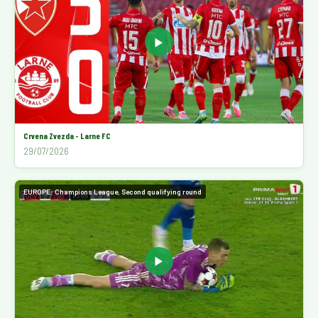
▶
Crvena Zvezda - Larne FC
29/07/2026
EUROPE: Champions League, Second qualifying round
▶