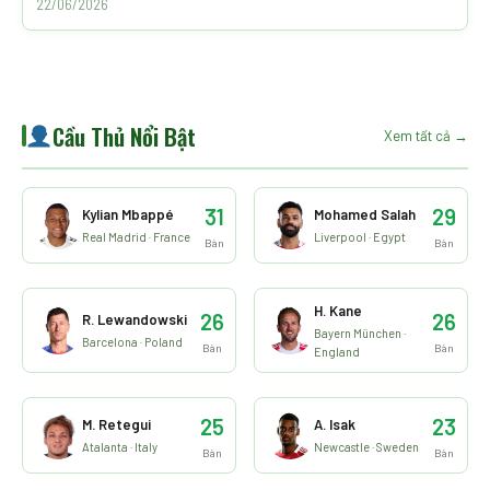
22/06/2026
Cầu Thủ Nổi Bật
Xem tất cả →
31
29
Kylian Mbappé
Mohamed Salah
Real Madrid · France
Liverpool · Egypt
Bàn
Bàn
H. Kane
26
26
R. Lewandowski
Bayern München ·
Barcelona · Poland
Bàn
Bàn
England
25
23
M. Retegui
A. Isak
Atalanta · Italy
Newcastle · Sweden
Bàn
Bàn