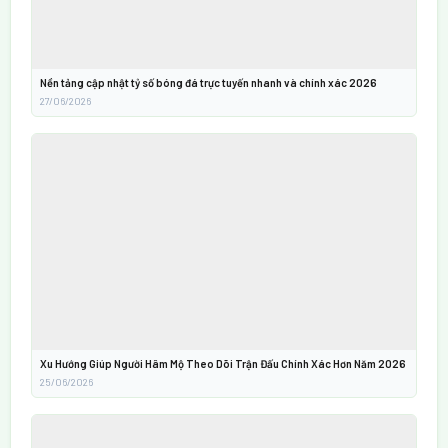
Nền tảng cập nhật tỷ số bóng đá trực tuyến nhanh và chính xác 2026
27/06/2026
Xu Hướng Giúp Người Hâm Mộ Theo Dõi Trận Đấu Chính Xác Hơn Năm 2026
25/06/2026