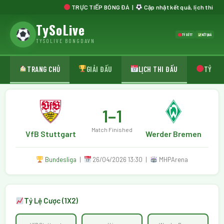
TRỰC TIẾP BÓNG ĐÁ |
Cập nhật kết quả, lịch thi đấu, bảng xế
TySoLive
TỶ SỐ TT
KẾT QUẢ
TYSOLIVE BONGDAVN
TRANG CHỦ
GIẢI ĐẤU
LỊCH THI ĐẤU
TỶ SỐ 
1–1
Match Finished
VfB Stuttgart
Werder Bremen
Bundesliga
|
26/04/2026 13:30 |
MHPArena
Tỷ Lệ Cược (1X2)