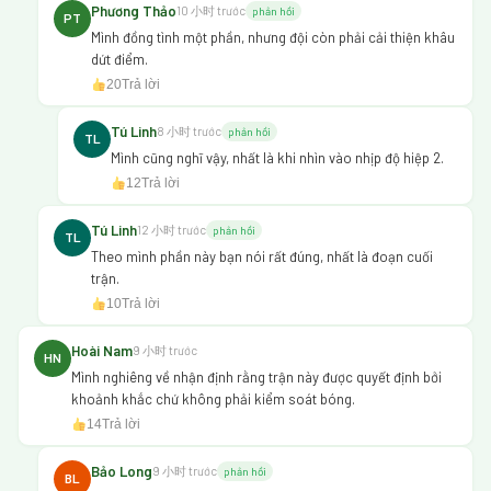
Phương Thảo
10 小时 trước
phản hồi
PT
Mình đồng tình một phần, nhưng đội còn phải cải thiện khâu
dứt điểm.
20
Trả lời
Tú Linh
8 小时 trước
phản hồi
TL
Mình cũng nghĩ vậy, nhất là khi nhìn vào nhịp độ hiệp 2.
12
Trả lời
Tú Linh
12 小时 trước
phản hồi
TL
Theo mình phần này bạn nói rất đúng, nhất là đoạn cuối
trận.
10
Trả lời
Hoài Nam
9 小时 trước
HN
Mình nghiêng về nhận định rằng trận này được quyết định bởi
khoảnh khắc chứ không phải kiểm soát bóng.
14
Trả lời
Bảo Long
9 小时 trước
phản hồi
BL