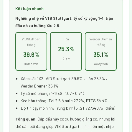
Kết luận nhanh
Nghiêng nhẹ về VfB Stuttgart; tỷ số kỳ vọng 1-1, trận
đấu có xu hướng Xỉu 2.5.
VfB Stuttgart
Hòa
Werder Bremen
thắng
thắng
25.3%
39.6%
35.1%
Draw
Home Win
Away Win
Xác suất 1X2: VfB Stuttgart 39.6% • Hòa 25.3% •
Werder Bremen 35.1%
Tỷ số mô phỏng: 1-1 (xG: 1.07 - 0.74)
Kèo bàn thắng: Tài 2.5 ở mức 27.2%, BTTS 34.4%
Độ tin cậy mô hình: Trung bình (61.211727340751 điểm)
Tổng quan:
Cặp đấu này có xu hướng giằng co, nhưng lợi
thế sân bãi đang giúp VfB Stuttgart nhỉnh hơn một nhịp.