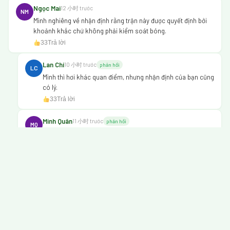
Ngọc Mai
12 小时 trước
NM
Mình nghiêng về nhận định rằng trận này được quyết định bởi
khoảnh khắc chứ không phải kiểm soát bóng.
33
Trả lời
Lan Chi
10 小时 trước
phản hồi
LC
Mình thì hơi khác quan điểm, nhưng nhận định của bạn cũng
có lý.
33
Trả lời
Minh Quân
11 小时 trước
phản hồi
MQ
Chuẩn luôn, mình cũng có cảm giác trận này xoay ở thời
điểm then chốt.
5
Trả lời
Lan Chi
12 小时 trước
LC
Mình nghiêng về nhận định rằng trận này được quyết định bởi
khoảnh khắc chứ không phải kiểm soát bóng.
108
Trả lời