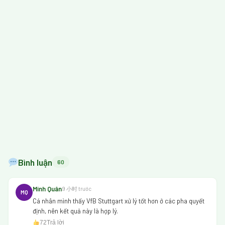
Bình luận
60
Minh Quân
9 小时 trước
MQ
Cá nhân mình thấy VfB Stuttgart xử lý tốt hơn ở các pha quyết
định, nên kết quả này là hợp lý.
72
Trả lời