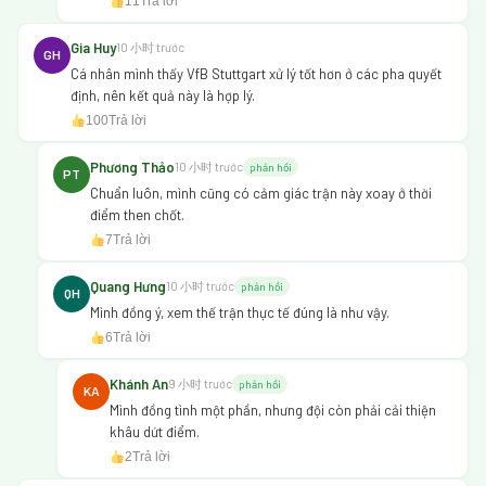
11
Trả lời
Gia Huy
10 小时 trước
GH
Cá nhân mình thấy VfB Stuttgart xử lý tốt hơn ở các pha quyết
định, nên kết quả này là hợp lý.
100
Trả lời
Phương Thảo
10 小时 trước
phản hồi
PT
Chuẩn luôn, mình cũng có cảm giác trận này xoay ở thời
điểm then chốt.
7
Trả lời
Quang Hưng
10 小时 trước
phản hồi
QH
Mình đồng ý, xem thế trận thực tế đúng là như vậy.
6
Trả lời
Khánh An
9 小时 trước
phản hồi
KA
Mình đồng tình một phần, nhưng đội còn phải cải thiện
khâu dứt điểm.
2
Trả lời