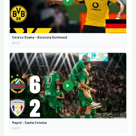
▶
Cerezo Osaka - Borussia Dortmund
29/07
▶
Rapid - Santa Coloma
29/07