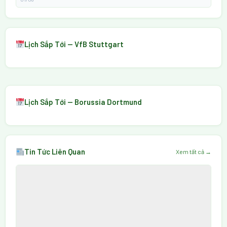
Lịch Sắp Tới — VfB Stuttgart
Lịch Sắp Tới — Borussia Dortmund
Tin Tức Liên Quan
Xem tất cả →