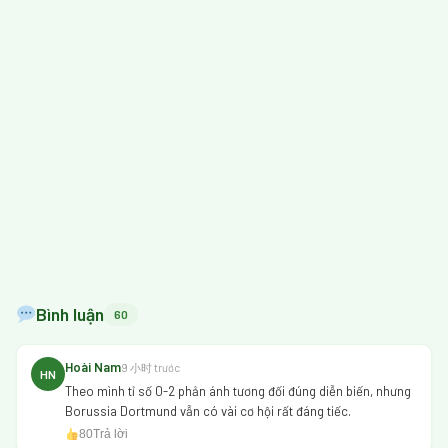
Bình luận
60
Hoài Nam
9 小时 trước
HN
Theo mình tỉ số 0-2 phản ánh tương đối đúng diễn biến, nhưng
Borussia Dortmund vẫn có vài cơ hội rất đáng tiếc.
80
Trả lời