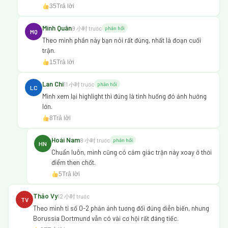
35
Trả lời
Minh Quân
9 小时 trước
phản hồi
MQ
Theo mình phần này bạn nói rất đúng, nhất là đoạn cuối
trận.
15
Trả lời
Lan Chi
11 小时 trước
phản hồi
LC
Mình xem lại highlight thì đúng là tình huống đó ảnh hưởng
lớn.
8
Trả lời
Hoài Nam
8 小时 trước
phản hồi
HN
Chuẩn luôn, mình cũng có cảm giác trận này xoay ở thời
điểm then chốt.
5
Trả lời
Thảo Vy
12 小时 trước
TV
Theo mình tỉ số 0-2 phản ánh tương đối đúng diễn biến, nhưng
Borussia Dortmund vẫn có vài cơ hội rất đáng tiếc.