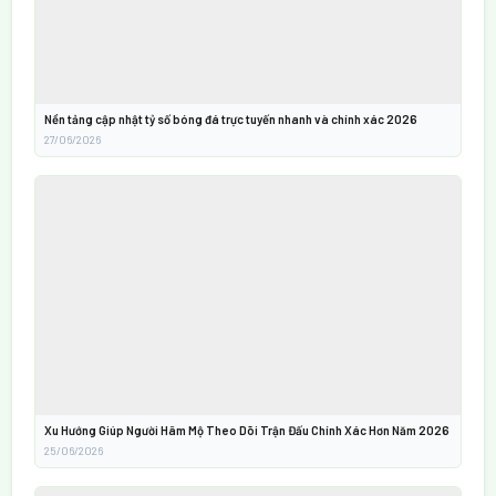
Nền tảng cập nhật tỷ số bóng đá trực tuyến nhanh và chính xác 2026
27/06/2026
Xu Hướng Giúp Người Hâm Mộ Theo Dõi Trận Đấu Chính Xác Hơn Năm 2026
25/06/2026