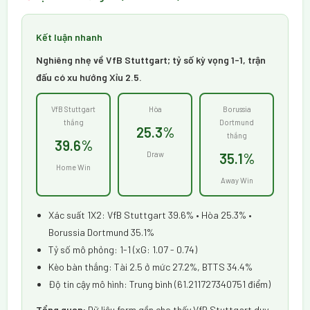
Kết luận nhanh
Nghiêng nhẹ về VfB Stuttgart; tỷ số kỳ vọng 1-1, trận
đấu có xu hướng Xỉu 2.5.
VfB Stuttgart
Hòa
Borussia
thắng
Dortmund
25.3%
thắng
39.6%
Draw
35.1%
Home Win
Away Win
Xác suất 1X2: VfB Stuttgart 39.6% • Hòa 25.3% •
Borussia Dortmund 35.1%
Tỷ số mô phỏng: 1-1 (xG: 1.07 - 0.74)
Kèo bàn thắng: Tài 2.5 ở mức 27.2%, BTTS 34.4%
Độ tin cậy mô hình: Trung bình (61.211727340751 điểm)
Tổng quan:
Dữ liệu form gần cho thấy VfB Stuttgart duy