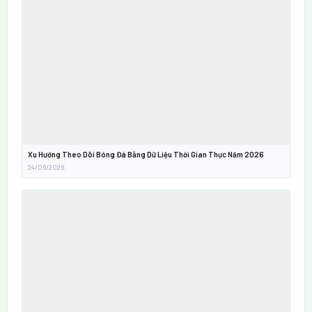
Xu Hướng Theo Dõi Bóng Đá Bằng Dữ Liệu Thời Gian Thực Năm 2026
24/06/2026