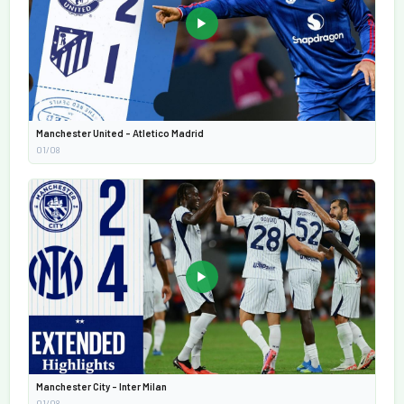
▶
Manchester United - Atletico Madrid
01/08
▶
Manchester City - Inter Milan
01/08