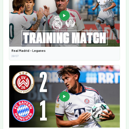
▶
Real Madrid - Leganes
28/07
▶