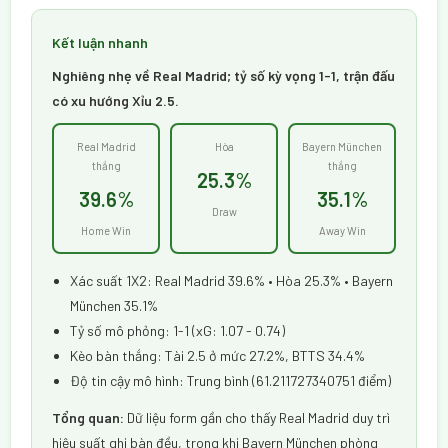
Kết luận nhanh
Nghiêng nhẹ về Real Madrid; tỷ số kỳ vọng 1-1, trận đấu
có xu hướng Xỉu 2.5.
Real Madrid
Hòa
Bayern München
thắng
thắng
25.3%
39.6%
35.1%
Draw
Home Win
Away Win
Xác suất 1X2: Real Madrid 39.6% • Hòa 25.3% • Bayern
München 35.1%
Tỷ số mô phỏng: 1-1 (xG: 1.07 - 0.74)
Kèo bàn thắng: Tài 2.5 ở mức 27.2%, BTTS 34.4%
Độ tin cậy mô hình: Trung bình (61.211727340751 điểm)
Tổng quan:
Dữ liệu form gần cho thấy Real Madrid duy trì
hiệu suất ghi bàn đều, trong khi Bayern München phòng