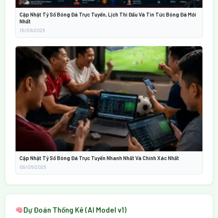
Cập Nhật Tỷ Số Bóng Đá Trực Tuyến, Lịch Thi Đấu Và Tin Tức Bóng Đá Mới
Nhất
15/06/2026
Cập Nhật Tỷ Số Bóng Đá Trực Tuyến Nhanh Nhất Và Chính Xác Nhất
09/06/2026
Dự Đoán Thống Kê (AI Model v1)