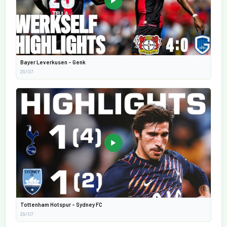
▶
Bayer Leverkusen - Genk
29/07
▶
Tottenham Hotspur - Sydney FC
29/07