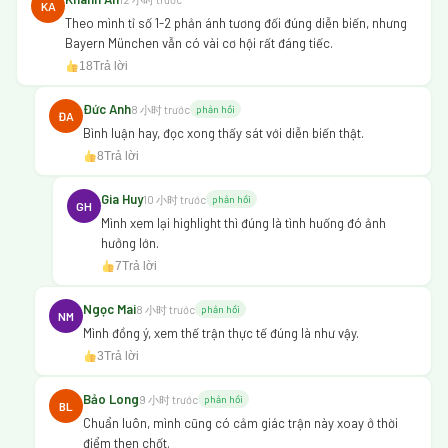
KA
Theo mình tỉ số 1-2 phản ánh tương đối đúng diễn biến, nhưng
Bayern München vẫn có vài cơ hội rất đáng tiếc.
18
Trả lời
Đức Anh
8 小时 trước
phản hồi
ĐA
Bình luận hay, đọc xong thấy sát với diễn biến thật.
8
Trả lời
Gia Huy
10 小时 trước
phản hồi
GH
Mình xem lại highlight thì đúng là tình huống đó ảnh
hưởng lớn.
7
Trả lời
Ngọc Mai
8 小时 trước
phản hồi
NM
Mình đồng ý, xem thế trận thực tế đúng là như vậy.
3
Trả lời
Bảo Long
9 小时 trước
phản hồi
BL
Chuẩn luôn, mình cũng có cảm giác trận này xoay ở thời
điểm then chốt.