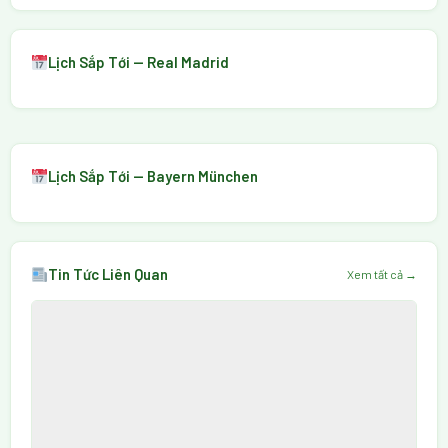
Lịch Sắp Tới — Real Madrid
Lịch Sắp Tới — Bayern München
Tin Tức Liên Quan
Xem tất cả →