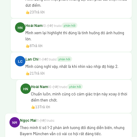
dứt điểm.
23
Trả lời
Hoài Nam
10 小时 trước
phản hồi
HN
Mình xem lại highlight thì đúng là tình huống đó ảnh hưởng
lớn.
8
Trả lời
Lan Chi
11 小时 trước
phản hồi
LC
Mình cũng nghĩ vậy, nhất là khi nhìn vào nhịp độ hiệp 2.
21
Trả lời
Hoài Nam
10 小时 trước
phản hồi
HN
Chuẩn luôn, mình cũng có cảm giác trận này xoay ở thời
điểm then chốt.
13
Trả lời
Ngọc Mai
11 小时 trước
NM
Theo mình tỉ số 1-2 phản ánh tương đối đúng diễn biến, nhưng
Bayern München vẫn có vài cơ hội rất đáng tiếc.