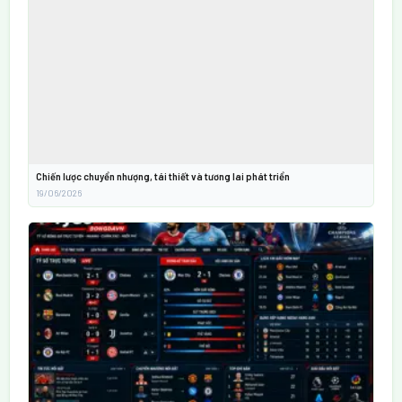
Chiến lược chuyển nhượng, tái thiết và tương lai phát triển
19/06/2026