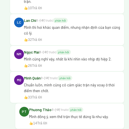
trận.
10
Trả lời
Lan Chi
8 小时 trước
phản hồi
LC
Mình thì hơi khác quan điểm, nhưng nhận định của bạn cũng
có lý.
32
Trả lời
Ngọc Mai
9 小时 trước
phản hồi
NM
Mình cũng nghĩ vậy, nhất là khi nhìn vào nhịp độ hiệp 2.
26
Trả lời
Minh Quân
9 小时 trước
phản hồi
MQ
Chuẩn luôn, mình cũng có cảm giác trận này xoay ở thời
điểm then chốt.
33
Trả lời
Phương Thảo
9 小时 trước
phản hồi
PT
Mình đồng ý, xem thế trận thực tế đúng là như vậy.
14
Trả lời