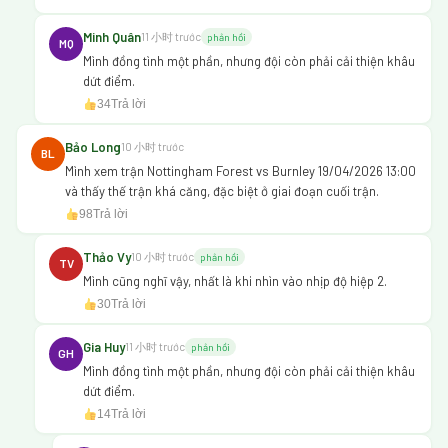
Minh Quân
11 小时 trước
phản hồi
MQ
Mình đồng tình một phần, nhưng đội còn phải cải thiện khâu
dứt điểm.
34
Trả lời
Bảo Long
10 小时 trước
BL
Mình xem trận Nottingham Forest vs Burnley 19/04/2026 13:00
và thấy thế trận khá căng, đặc biệt ở giai đoạn cuối trận.
98
Trả lời
Thảo Vy
10 小时 trước
phản hồi
TV
Mình cũng nghĩ vậy, nhất là khi nhìn vào nhịp độ hiệp 2.
30
Trả lời
Gia Huy
11 小时 trước
phản hồi
GH
Mình đồng tình một phần, nhưng đội còn phải cải thiện khâu
dứt điểm.
14
Trả lời