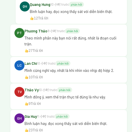
Quang Hưng
10 小时 trước
phản hồi
QH
Bình luận hay, đọc xong thấy sát với diễn biến thật.
12
Trả lời
Phương Thảo
9 小时 trước
phản hồi
PT
Theo mình phần này bạn nói rất đúng, nhất là đoạn cuối
trận.
27
Trả lời
Lan Chi
10 小时 trước
phản hồi
LC
Mình cũng nghĩ vậy, nhất là khi nhìn vào nhịp độ hiệp 2.
10
Trả lời
Thảo Vy
10 小时 trước
phản hồi
TV
Mình đồng ý, xem thế trận thực tế đúng là như vậy.
9
Trả lời
Gia Huy
11 小时 trước
phản hồi
GH
Bình luận hay, đọc xong thấy sát với diễn biến thật.
23
Trả lời