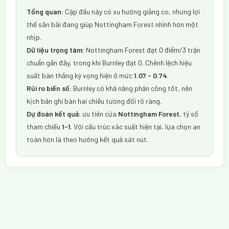
Tổng quan:
Cặp đấu này có xu hướng giằng co, nhưng lợi
thế sân bãi đang giúp Nottingham Forest nhỉnh hơn một
nhịp.
Dữ liệu trọng tâm:
Nottingham Forest đạt 0 điểm/3 trận
chuẩn gần đây, trong khi Burnley đạt 0. Chênh lệch hiệu
suất bàn thắng kỳ vọng hiện ở mức
1.07 - 0.74
.
Rủi ro biến số:
Burnley có khả năng phản công tốt, nên
kịch bản ghi bàn hai chiều tương đối rõ ràng.
Dự đoán kết quả:
ưu tiên cửa
Nottingham Forest
, tỷ số
tham chiếu
1-1
. Với cấu trúc xác suất hiện tại, lựa chọn an
toàn hơn là theo hướng kết quả sát nút.