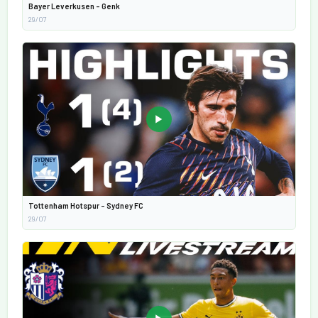
Bayer Leverkusen - Genk
29/07
▶
Tottenham Hotspur - Sydney FC
29/07