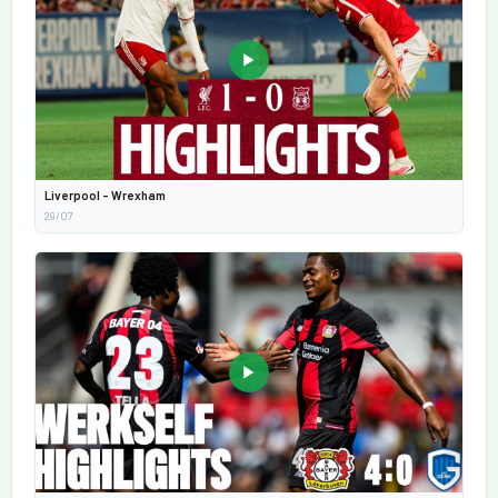
▶
Liverpool - Wrexham
29/07
▶