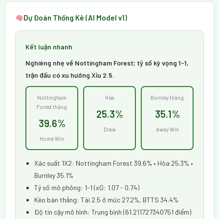
Dự Đoán Thống Kê (AI Model v1)
Kết luận nhanh
Nghiêng nhẹ về Nottingham Forest; tỷ số kỳ vọng 1-1,
trận đấu có xu hướng Xỉu 2.5.
Nottingham
Hòa
Burnley thắng
Forest thắng
25.3%
35.1%
39.6%
Draw
Away Win
Home Win
Xác suất 1X2: Nottingham Forest 39.6% • Hòa 25.3% •
Burnley 35.1%
Tỷ số mô phỏng: 1-1 (xG: 1.07 - 0.74)
Kèo bàn thắng: Tài 2.5 ở mức 27.2%, BTTS 34.4%
Độ tin cậy mô hình: Trung bình (61.211727340751 điểm)