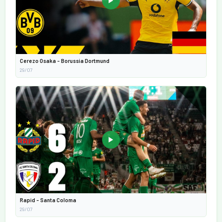
▶
Cerezo Osaka - Borussia Dortmund
29/07
▶
Rapid - Santa Coloma
29/07