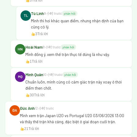
3
Trả lời
Tú Linh
9 小时 trước
phản hồi
TL
Mình thì hơi khác quan điểm, nhưng nhận định của bạn
cũng có lý.
3
Trả lời
Hoài Nam
9 小时 trước
phản hồi
HN
Mình đồng ý, xem thế trận thực tế đúng là như vậy.
1
Trả lời
Minh Quân
10 小时 trước
phản hồi
MQ
Chuẩn luôn, mình cũng có cảm giác trận này xoay ở thời
điểm then chốt.
30
Trả lời
Đức Anh
12 小时 trước
ĐA
Mình xem trận Japan U20 vs Portugal U20 03/06/2026 13:00
và thấy thế trận khá căng, đặc biệt ở giai đoạn cuối trận.
21
Trả lời