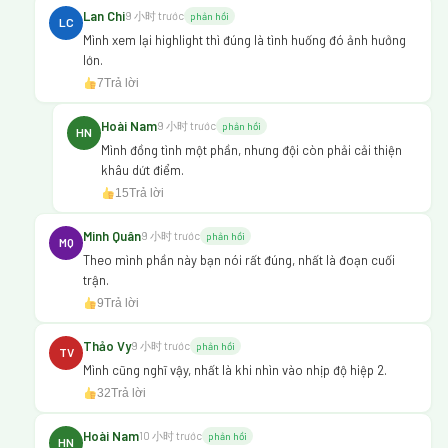
Lan Chi
9 小时 trước
phản hồi
LC
Mình xem lại highlight thì đúng là tình huống đó ảnh hưởng
lớn.
7
Trả lời
Hoài Nam
9 小时 trước
phản hồi
HN
Mình đồng tình một phần, nhưng đội còn phải cải thiện
khâu dứt điểm.
15
Trả lời
Minh Quân
9 小时 trước
phản hồi
MQ
Theo mình phần này bạn nói rất đúng, nhất là đoạn cuối
trận.
9
Trả lời
Thảo Vy
9 小时 trước
phản hồi
TV
Mình cũng nghĩ vậy, nhất là khi nhìn vào nhịp độ hiệp 2.
32
Trả lời
Hoài Nam
10 小时 trước
phản hồi
HN