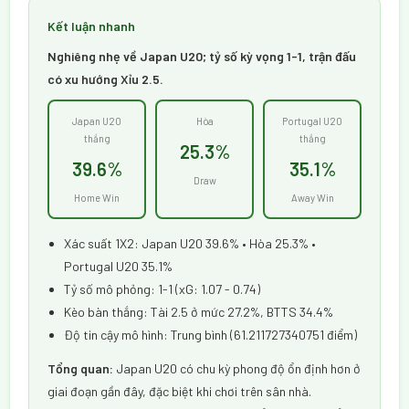
Kết luận nhanh
Nghiêng nhẹ về Japan U20; tỷ số kỳ vọng 1-1, trận đấu
có xu hướng Xỉu 2.5.
Japan U20
Hòa
Portugal U20
thắng
thắng
25.3%
39.6%
35.1%
Draw
Home Win
Away Win
Xác suất 1X2: Japan U20 39.6% • Hòa 25.3% •
Portugal U20 35.1%
Tỷ số mô phỏng: 1-1 (xG: 1.07 - 0.74)
Kèo bàn thắng: Tài 2.5 ở mức 27.2%, BTTS 34.4%
Độ tin cậy mô hình: Trung bình (61.211727340751 điểm)
Tổng quan:
Japan U20 có chu kỳ phong độ ổn định hơn ở
giai đoạn gần đây, đặc biệt khi chơi trên sân nhà.