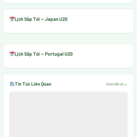
Lịch Sắp Tới — Japan U20
Lịch Sắp Tới — Portugal U20
Tin Tức Liên Quan
Xem tất cả →