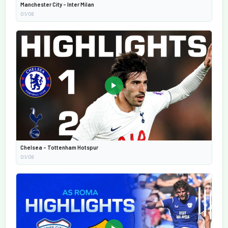
Manchester City - Inter Milan
01/08
▶
Chelsea - Tottenham Hotspur
01/08