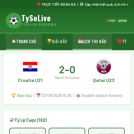
TRỰC TIẾP BÓNG ĐÁ |
Cập nhật kết quả, lịch thi đấu, bảng xếp
TySoLive
TỶ SỐ TT
KẾT QUẢ
TYSOLIVE BONGDAVN
TRANG CHỦ
GIẢI ĐẤU
LỊCH THI ĐẤU
TỶ SỐ 
2–0
Match Finished
Croatia U21
Qatar U23
Giao hữu
|
03/06/2026 15:30 |
Gradski stadion Krizevci
Tỷ Lệ Cược (1X2)