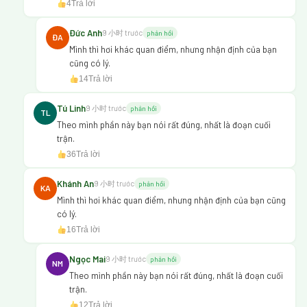
4
Trả lời
Đức Anh
9 小时 trước
phản hồi
ĐA
Mình thì hơi khác quan điểm, nhưng nhận định của bạn
cũng có lý.
14
Trả lời
Tú Linh
9 小时 trước
phản hồi
TL
Theo mình phần này bạn nói rất đúng, nhất là đoạn cuối
trận.
36
Trả lời
Khánh An
9 小时 trước
phản hồi
KA
Mình thì hơi khác quan điểm, nhưng nhận định của bạn cũng
có lý.
16
Trả lời
Ngọc Mai
9 小时 trước
phản hồi
NM
Theo mình phần này bạn nói rất đúng, nhất là đoạn cuối
trận.
12
Trả lời