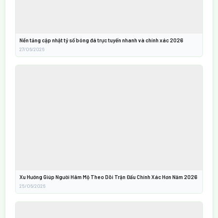
Nền tảng cập nhật tỷ số bóng đá trực tuyến nhanh và chính xác 2026
27/06/2026
Xu Hướng Giúp Người Hâm Mộ Theo Dõi Trận Đấu Chính Xác Hơn Năm 2026
25/06/2026